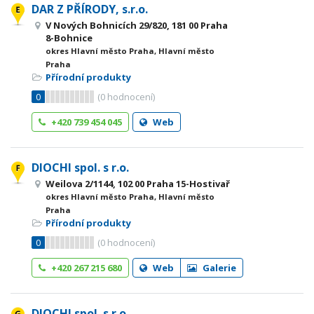
DAR Z PŘÍRODY, s.r.o.
V Nových Bohnicích 29/820, 181 00 Praha
8-Bohnice
okres Hlavní město Praha, Hlavní město
Praha
Přírodní produkty
0
(
0
hodnocení)
+420 739 454 045
Web
DIOCHI spol. s r.o.
Weilova 2/1144, 102 00 Praha 15-Hostivař
okres Hlavní město Praha, Hlavní město
Praha
Přírodní produkty
0
(
0
hodnocení)
+420 267 215 680
Web
Galerie
DIOCHI spol. s r.o.