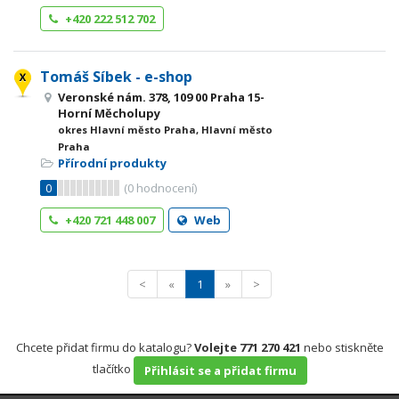
+420 222 512 702
Tomáš Síbek - e-shop
Veronské nám. 378, 109 00 Praha 15-
Horní Měcholupy
okres Hlavní město Praha, Hlavní město
Praha
Přírodní produkty
0
(
0
hodnocení)
+420 721 448 007
Web
<
«
1
»
>
Chcete přidat firmu do katalogu?
Volejte 771 270 421
nebo stiskněte
tlačítko
Přihlásit se a přidat firmu