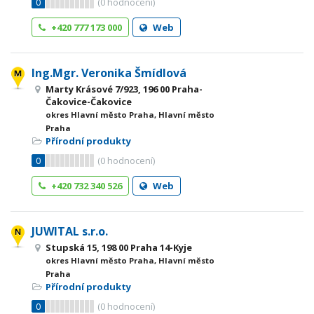
0
(
0
hodnocení)
+420 777 173 000
Web
Ing.Mgr. Veronika Šmídlová
Marty Krásové 7/923, 196 00 Praha-
Čakovice-Čakovice
okres Hlavní město Praha, Hlavní město
Praha
Přírodní produkty
0
(
0
hodnocení)
+420 732 340 526
Web
JUWITAL s.r.o.
Stupská 15, 198 00 Praha 14-Kyje
okres Hlavní město Praha, Hlavní město
Praha
Přírodní produkty
0
(
0
hodnocení)