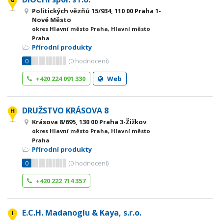
Politických vězňů 15/934, 110 00 Praha 1-
Nové Město
okres Hlavní město Praha, Hlavní město
Praha
Přírodní produkty
0
(
0
hodnocení)
+420 224 091 330
Web
DRUŽSTVO KRÁSOVA 8
Krásova 8/695, 130 00 Praha 3-Žižkov
okres Hlavní město Praha, Hlavní město
Praha
Přírodní produkty
0
(
0
hodnocení)
+420 222 714 357
E.C.H. Madanoglu & Kaya, s.r.o.