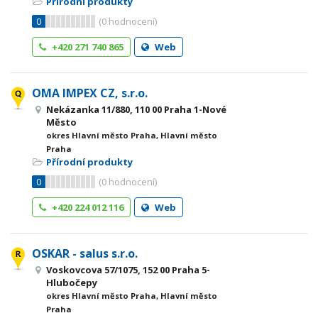
Přírodní produkty
0
(
0
hodnocení)
+420 271 740 865
Web
OMA IMPEX CZ, s.r.o.
Nekázanka 11/880, 110 00 Praha 1-Nové
Město
okres Hlavní město Praha, Hlavní město
Praha
Přírodní produkty
0
(
0
hodnocení)
+420 224 012 116
Web
OSKAR - salus s.r.o.
Voskovcova 57/1075, 152 00 Praha 5-
Hlubočepy
okres Hlavní město Praha, Hlavní město
Praha