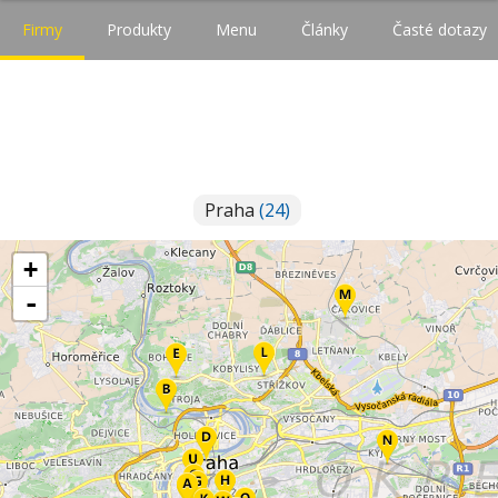
Firmy
Produkty
Menu
Články
Časté dotazy
Praha
(24)
+
-