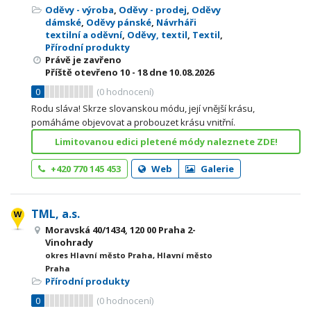
Oděvy - výroba
,
Oděvy - prodej
,
Oděvy
dámské
,
Oděvy pánské
,
Návrháři
textilní a oděvní
,
Oděvy, textil
,
Textil
,
Přírodní produkty
Právě je zavřeno
Příště otevřeno
10 - 18
dne 10.08.2026
0
(
0
hodnocení)
Rodu sláva! Skrze slovanskou módu, její vnější krásu,
pomáháme objevovat a probouzet krásu vnitřní.
Limitovanou edici pletené módy naleznete ZDE!
+420 770 145 453
Web
Galerie
TML, a.s.
Moravská 40/1434, 120 00 Praha 2-
Vinohrady
okres Hlavní město Praha, Hlavní město
Praha
Přírodní produkty
0
(
0
hodnocení)