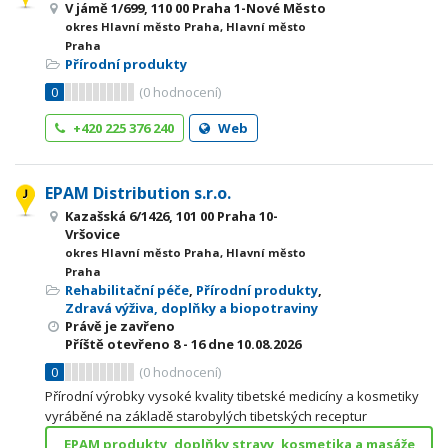
V jámě 1/699, 110 00 Praha 1-Nové Město
okres Hlavní město Praha, Hlavní město
Praha
Přírodní produkty
0
(
0
hodnocení)
+420 225 376 240
Web
EPAM Distribution s.r.o.
Kazašská 6/1426, 101 00 Praha 10-
Vršovice
okres Hlavní město Praha, Hlavní město
Praha
Rehabilitační péče
,
Přírodní produkty
,
Zdravá výživa, doplňky a biopotraviny
Právě je zavřeno
Příště otevřeno
8 - 16
dne 10.08.2026
0
(
0
hodnocení)
Přírodní výrobky vysoké kvality tibetské medicíny a kosmetiky
vyráběné na základě starobylých tibetských receptur
EPAM produkty, doplňky stravy, kosmetika a masáže