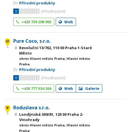
Přírodní produkty
0
(
0
hodnocení)
+420 739 298 993
Web
Pure Coco, s.r.o.
Revoluční 13/762, 110 00 Praha 1-Staré
Město
okres Hlavní město Praha, Hlavní město
Praha
Přírodní produkty
0
(
0
hodnocení)
+420 777 034 264
Web
Galerie
Roduslava s.r.o.
Londýnská 309/81, 120 00 Praha 2-
Vinohrady
okres Hlavní město Praha, Hlavní město
Praha