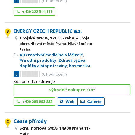
0
(
0
hodnocení)
+420 222 514 111
ENERGY CZECH REPUBLIC a.s.
Trojská 201/39, 171 00 Praha 7-Troja
okres Hlavní město Praha, Hlavní město
Praha
Alternativní medicína a léčitelé
,
Přírodní produkty
,
Zdravá výživa,
doplňky a biopotraviny
,
Kosmetika
0
(
0
hodnocení)
Kde příroda uzdravuje.
Výhodně nakupte ZDE!
+420 283 853 853
Web
Galerie
Cesta přírody
Schulhoffova 6/858, 149 00 Praha 11-
Háje