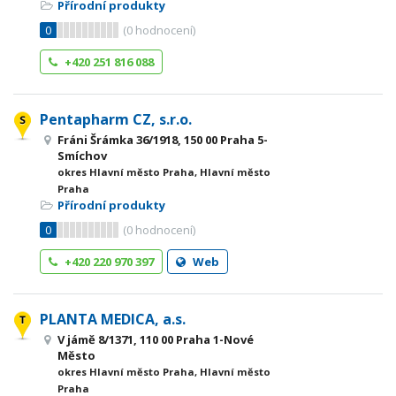
Přírodní produkty
0
(
0
hodnocení)
+420 251 816 088
Pentapharm CZ, s.r.o.
Fráni Šrámka 36/1918, 150 00 Praha 5-
Smíchov
okres Hlavní město Praha, Hlavní město
Praha
Přírodní produkty
0
(
0
hodnocení)
+420 220 970 397
Web
PLANTA MEDICA, a.s.
V jámě 8/1371, 110 00 Praha 1-Nové
Město
okres Hlavní město Praha, Hlavní město
Praha