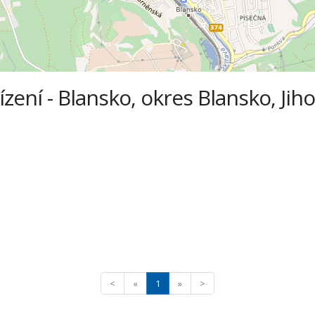
ízení - Blansko, okres Blansko, Jih
<
«
1
»
>