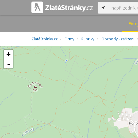
Firm
ZlatéStránky.cz
Firmy
Rubriky
Obchody - zařízení
+
-