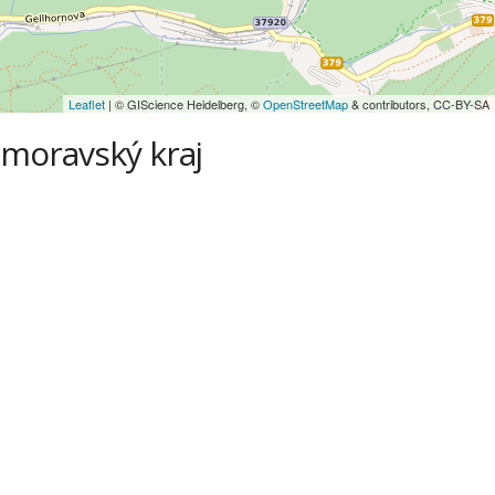
Leaflet
| © GIScience Heidelberg, ©
OpenStreetMap
& contributors, CC-BY-SA
omoravský kraj