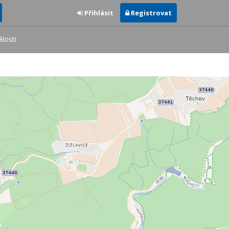
Přihlásit
Registrovat
losti