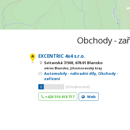
Obchody - zař
EXCENTRIC 4x4 s.r.o.
Svitavská 7/500, 678 01 Blansko
okres Blansko, Jihomoravský kraj
Automobily - náhradní díly
,
Obchody -
zařízení
0
(
0
hodnocení)
+420 516 418 717
Web