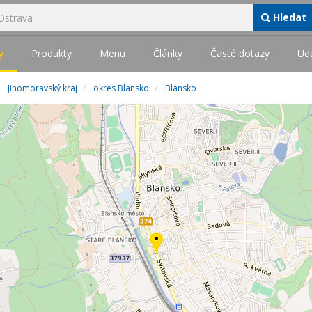
Hledat
y
Produkty
Menu
Články
Časté dotazy
Udá
Jihomoravský kraj
okres Blansko
Blansko