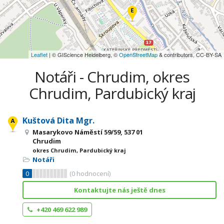
Leaflet
| © GIScience Heidelberg, ©
OpenStreetMap
& contributors, CC-BY-SA
Notáři - Chrudim, okres
Chrudim, Pardubický kraj
Kuštová Dita Mgr.
Masarykovo Náměstí 59/59, 537 01
Chrudim
okres Chrudim, Pardubický kraj
Notáři
0
(
0
hodnocení)
Kontaktujte nás ještě dnes
+420 469 622 989