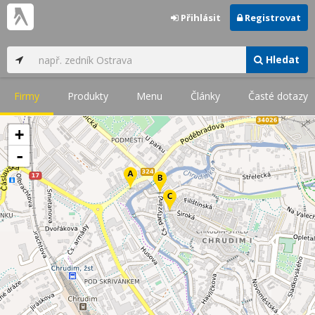
Přihlásit
Registrovat
Hledat
Firmy
Produkty
Menu
Články
Časté dotazy
+
-