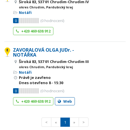
Široká 83, 537 01 Chrudim-Chrudim IV
okres Chrudim, Pardubický kraj
Notáři
0
(
0
hodnocení)
+420 469 638 912
ZAVORALOVÁ OLGA JUDr. -
NOTÁŘKA
Široká 83, 537 01 Chrudim-Chrudim III
okres Chrudim, Pardubický kraj
Notáři
Právě je zavřeno
Dnes otevřeno
8 - 15:30
0
(
0
hodnocení)
+420 469 638 912
Web
<
«
1
»
>