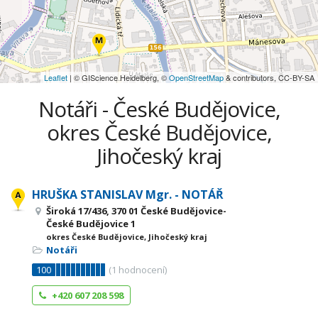
Leaflet
| © GIScience Heidelberg, ©
OpenStreetMap
& contributors, CC-BY-SA
Notáři - České Budějovice,
okres České Budějovice,
Jihočeský kraj
HRUŠKA STANISLAV Mgr. - NOTÁŘ
Široká 17/436, 370 01 České Budějovice-
České Budějovice 1
okres České Budějovice, Jihočeský kraj
Notáři
100
(
1
hodnocení)
+420 607 208 598