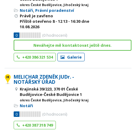
okres České Budějovice, Jihočeský kraj
Notáři
,
Právní poradenství
Právě je zavřeno
Příště otevřeno
8 - 12
13 - 16:30
dne
10.08.2026
0
(
0
hodnocení)
Neváhejte mě kontaktovat ještě dnes.
+420 386 321 534
Galerie
MELICHAR ZDENĚK JUDr. -
NOTÁŘSKÝ ÚŘAD
Krajinská 39/223, 370 01 České
Budějovice-České Budějovice 1
okres České Budějovice, Jihočeský kraj
Notáři
0
(
0
hodnocení)
+420 387 318 749