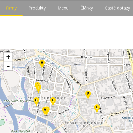
Firmy
Produkty
Menu
Články
Časté dotazy
+
-