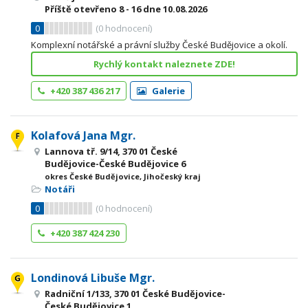
Příště otevřeno
8 - 16
dne 10.08.2026
0
(
0
hodnocení)
Komplexní notářské a právní služby České Budějovice a okolí.
Rychlý kontakt naleznete ZDE!
+420 387 436 217
Galerie
Kolafová Jana Mgr.
Lannova tř. 9/14, 370 01 České
Budějovice-České Budějovice 6
okres České Budějovice, Jihočeský kraj
Notáři
0
(
0
hodnocení)
+420 387 424 230
Londinová Libuše Mgr.
Radniční 1/133, 370 01 České Budějovice-
České Budějovice 1