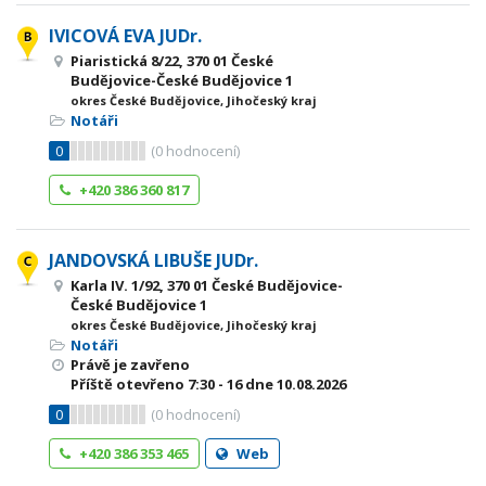
IVICOVÁ EVA JUDr.
Piaristická 8/22, 370 01 České
Budějovice-České Budějovice 1
okres České Budějovice, Jihočeský kraj
Notáři
0
(
0
hodnocení)
+420 386 360 817
JANDOVSKÁ LIBUŠE JUDr.
Karla IV. 1/92, 370 01 České Budějovice-
České Budějovice 1
okres České Budějovice, Jihočeský kraj
Notáři
Právě je zavřeno
Příště otevřeno
7:30 - 16
dne 10.08.2026
0
(
0
hodnocení)
+420 386 353 465
Web