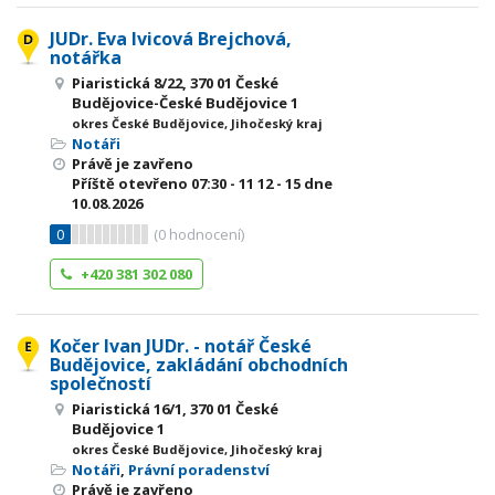
JUDr. Eva Ivicová Brejchová,
notářka
Piaristická 8/22, 370 01 České
Budějovice-České Budějovice 1
okres České Budějovice, Jihočeský kraj
Notáři
Právě je zavřeno
Příště otevřeno
07:30 - 11
12 - 15
dne
10.08.2026
0
(
0
hodnocení)
+420 381 302 080
Kočer Ivan JUDr. - notář České
Budějovice, zakládání obchodních
společností
Piaristická 16/1, 370 01 České
Budějovice 1
okres České Budějovice, Jihočeský kraj
Notáři
,
Právní poradenství
Právě je zavřeno