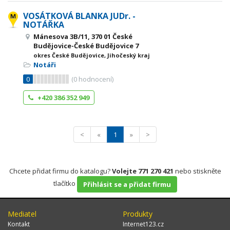
VOSÁTKOVÁ BLANKA JUDr. -
NOTÁŘKA
Mánesova 3B/11, 370 01 České
Budějovice-České Budějovice 7
okres České Budějovice, Jihočeský kraj
Notáři
0
(
0
hodnocení)
+420 386 352 949
<
«
1
»
>
Chcete přidat firmu do katalogu?
Volejte 771 270 421
nebo stiskněte
tlačítko
Přihlásit se a přidat firmu
Mediatel
Produkty
Kontakt
Internet123.cz