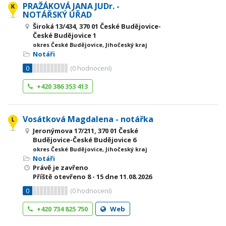
PRAŽÁKOVÁ JANA JUDr. -
NOTÁŘSKÝ ÚŘAD
Široká 13/434, 370 01 České Budějovice-
České Budějovice 1
okres České Budějovice, Jihočeský kraj
Notáři
0
(
0
hodnocení)
+420 386 353 413
Vosátková Magdalena - notářka
Jeronýmova 17/211, 370 01 České
Budějovice-České Budějovice 6
okres České Budějovice, Jihočeský kraj
Notáři
Právě je zavřeno
Příště otevřeno
8 - 15
dne 11.08.2026
0
(
0
hodnocení)
+420 734 825 750
Web