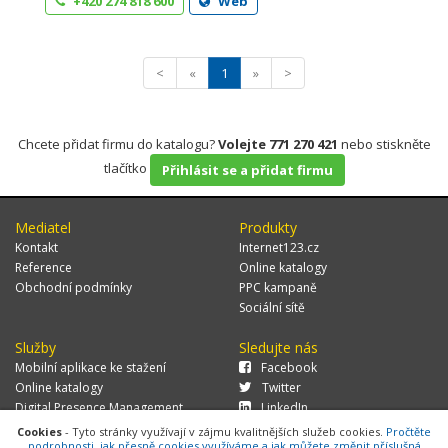
+420 274 818 600
Web
<
«
1
»
>
Chcete přidat firmu do katalogu?
Volejte 771 270 421
nebo stiskněte
tlačítko
Přihlásit se a přidat firmu
Mediatel
Produkty
Kontakt
Internet123.cz
Reference
Online katalogy
Obchodní podmínky
PPC kampaně
Sociální sítě
Služby
Sledujte nás
Mobilní aplikace ke stažení
Facebook
Online katalogy
Twitter
Digital Presence Management
LinkedIn
Více zákazníků
Cookies
- Tyto stránky využívají v zájmu kvalitnějších služeb cookies.
Pročtěte
podrobnosti, jak přesně cookies využíváme a jak můžete změnit příslušná