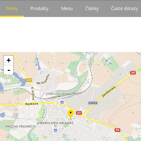
Firmy
Produkty
Menu
Články
Časté dotazy
+
-