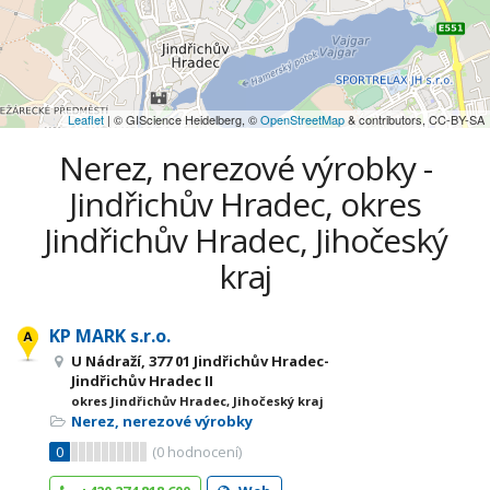
Leaflet
| © GIScience Heidelberg, ©
OpenStreetMap
& contributors, CC-BY-SA
Nerez, nerezové výrobky -
Jindřichův Hradec, okres
Jindřichův Hradec, Jihočeský
kraj
KP MARK s.r.o.
U Nádraží, 377 01 Jindřichův Hradec-
Jindřichův Hradec II
okres Jindřichův Hradec, Jihočeský kraj
Nerez, nerezové výrobky
0
(
0
hodnocení)