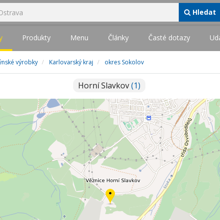
Hledat
y
Produkty
Menu
Články
Časté dotazy
Udá
lýnské výrobky
Karlovarský kraj
okres Sokolov
Horní Slavkov
(1)