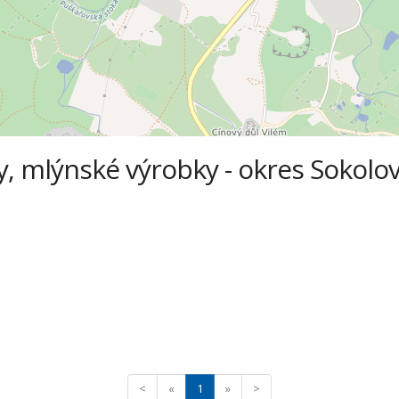
y, mlýnské výrobky - okres Sokolov,
<
«
1
»
>