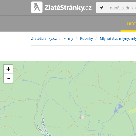
Firm
ZlatéStránky.cz
Firmy
Rubriky
Mlynářství, mlýny, m
+
-