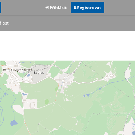
Přihlásit
Registrovat
losti