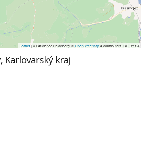
Leaflet
| © GIScience Heidelberg, ©
OpenStreetMap
& contributors, CC-BY-SA
 Karlovarský kraj