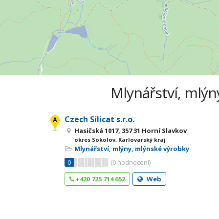
Mlynářství, mlýn
Czech Silicat s.r.o.
Hasičská 1017, 357 31 Horní Slavkov
okres Sokolov, Karlovarský kraj
Mlynářství, mlýny, mlýnské výrobky
0
(
0
hodnocení)
+420 725 714 652
Web