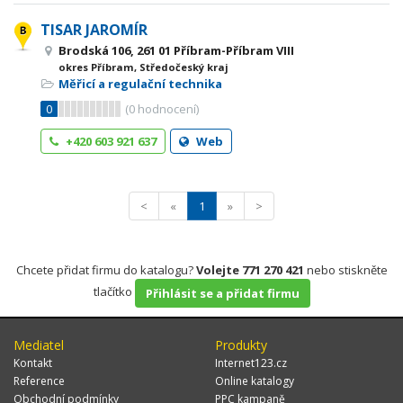
TISAR JAROMÍR
Brodská 106, 261 01 Příbram-Příbram VIII
okres Příbram, Středočeský kraj
Měřicí a regulační technika
0
(
0
hodnocení)
+420 603 921 637
Web
<
«
1
»
>
Chcete přidat firmu do katalogu?
Volejte 771 270 421
nebo stiskněte
tlačítko
Přihlásit se a přidat firmu
Mediatel
Produkty
Kontakt
Internet123.cz
Reference
Online katalogy
Obchodní podmínky
PPC kampaně