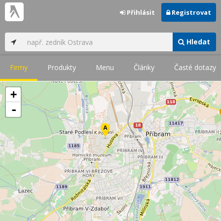
Přihlásit
Registrovat
Hledat
Firmy
Produkty
Menu
Články
Časté dotazy
+
-