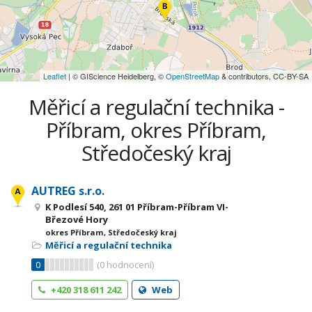
Leaflet
| © GIScience Heidelberg, ©
OpenStreetMap
& contributors, CC-BY-SA
Měřicí a regulační technika -
Příbram, okres Příbram,
Středočeský kraj
AUTREG s.r.o.
K Podlesí 540, 261 01 Příbram-Příbram VI-
Březové Hory
okres Příbram, Středočeský kraj
Měřicí a regulační technika
0
(
0
hodnocení)
+420 318 611 242
Web