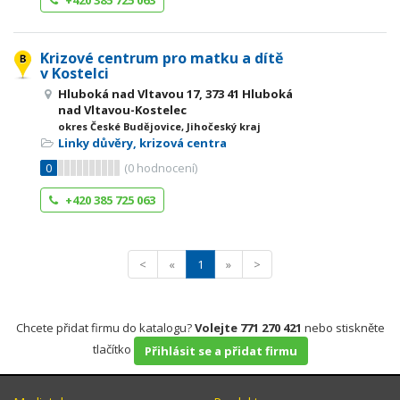
+420 385 725 063
Krizové centrum pro matku a dítě
v Kostelci
Hluboká nad Vltavou 17, 373 41 Hluboká
nad Vltavou-Kostelec
okres České Budějovice, Jihočeský kraj
Linky důvěry, krizová centra
0
(
0
hodnocení)
+420 385 725 063
<
«
1
»
>
Chcete přidat firmu do katalogu?
Volejte 771 270 421
nebo stiskněte
tlačítko
Přihlásit se a přidat firmu