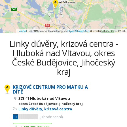
Leaflet
| © GIScience Heidelberg, ©
OpenStreetMap
& contributors, CC-BY-SA
Linky důvěry, krizová centra -
Hluboká nad Vltavou, okres
České Budějovice, Jihočeský
kraj
KRIZOVÉ CENTRUM PRO MATKU A
DÍTĚ
373 41 Hluboká nad Vltavou
okres České Budějovice, Jihočeský kraj
Linky důvěry, krizová centra
0
(
0
hodnocení)