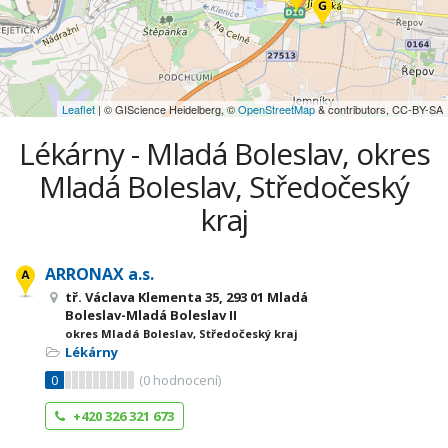
Leaflet
| © GIScience Heidelberg, ©
OpenStreetMap
& contributors, CC-BY-SA
Lékárny - Mladá Boleslav, okres
Mladá Boleslav, Středočeský
kraj
ARRONAX a.s.
tř. Václava Klementa 35, 293 01 Mladá
Boleslav-Mladá Boleslav II
okres Mladá Boleslav, Středočeský kraj
Lékárny
0
(
0
hodnocení)
+420 326 321 673