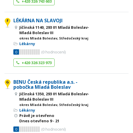
+420 326 743 603
LÉKÁRNA NA SLAVOJI
Jičínská 1140, 293 01 Mladá Boleslav-
Mladá Boleslav III
okres Mladá Boleslav, Středočeský kraj
Lékárny
0
(
0
hodnocení)
+420 326 323 973
BENU Česká republika a.s. -
pobočka Mladá Boleslav
Jičínská 1350, 293 01 Mladá Boleslav-
Mladá Boleslav III
okres Mladá Boleslav, Středočeský kraj
Lékárny
Právě je otevřeno
Dnes otevřeno
9 - 21
0
(
0
hodnocení)