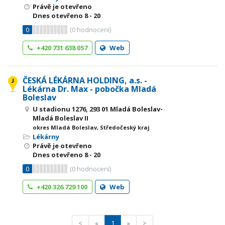
Právě je otevřeno
Dnes otevřeno
8 - 20
0
(
0
hodnocení)
+420 731 638 057
Web
ČESKÁ LÉKÁRNA HOLDING, a.s. -
Lékárna Dr. Max - pobočka Mladá
Boleslav
U stadionu 1276, 293 01 Mladá Boleslav-
Mladá Boleslav II
okres Mladá Boleslav, Středočeský kraj
Lékárny
Právě je otevřeno
Dnes otevřeno
8 - 20
0
(
0
hodnocení)
+420 326 729 100
Web
<
«
1
»
>