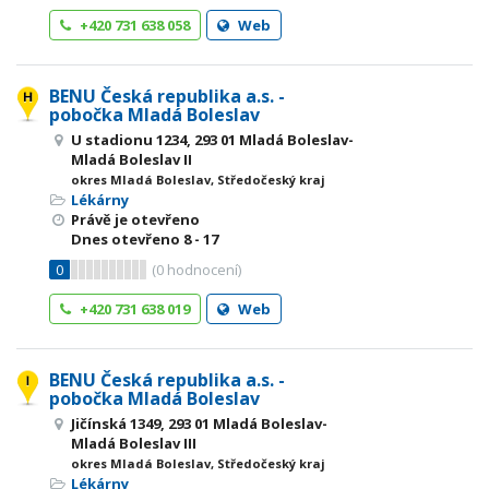
+420 731 638 058
Web
BENU Česká republika a.s. -
pobočka Mladá Boleslav
U stadionu 1234, 293 01 Mladá Boleslav-
Mladá Boleslav II
okres Mladá Boleslav, Středočeský kraj
Lékárny
Právě je otevřeno
Dnes otevřeno
8 - 17
0
(
0
hodnocení)
+420 731 638 019
Web
BENU Česká republika a.s. -
pobočka Mladá Boleslav
Jičínská 1349, 293 01 Mladá Boleslav-
Mladá Boleslav III
okres Mladá Boleslav, Středočeský kraj
Lékárny