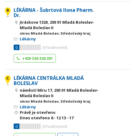
LÉKÁRNA - Šubrtová Ilona Pharm.
Dr.
Jiráskova 1320, 293 01 Mladá Boleslav-
Mladá Boleslav II
okres Mladá Boleslav, Středočeský kraj
Lékárny
0
(
0
hodnocení)
+420 326 328 201
LÉKÁRNA CENTRÁLKA MLADÁ
BOLESLAV
náměstí Míru 17, 293 01 Mladá Boleslav-
Mladá Boleslav II
okres Mladá Boleslav, Středočeský kraj
Lékárny
Právě je otevřeno
Dnes otevřeno
8 - 12
13 - 17
0
(
0
hodnocení)