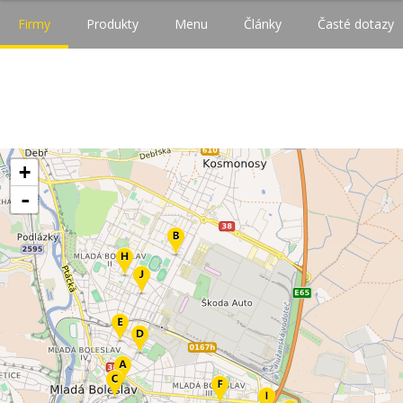
Firmy
Produkty
Menu
Články
Časté dotazy
+
-