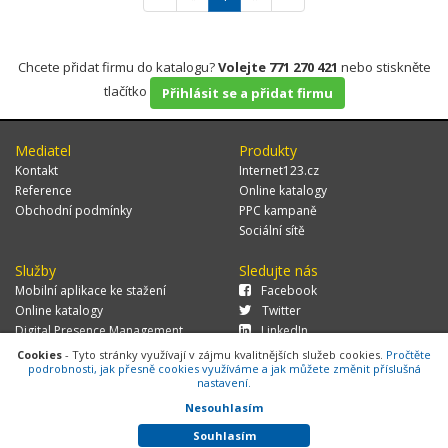
Chcete přidat firmu do katalogu?
Volejte 771 270 421
nebo stiskněte
tlačítko
Přihlásit se a přidat firmu
Mediatel
Produkty
Kontakt
Internet123.cz
Reference
Online katalogy
Obchodní podmínky
PPC kampaně
Sociální sítě
Služby
Sledujte nás
Mobilní aplikace ke stažení
Facebook
Online katalogy
Twitter
Digital Presence Management
LinkedIn
Více zákazníků
Cookies
- Tyto stránky využívají v zájmu kvalitnějších služeb cookies.
Pročtěte
podrobnosti, jak přesně cookies využíváme a jak můžete změnit příslušná
nastavení.
Nesouhlasím
© 2026 MEDIATEL CZ, s.r.o.,
Za Potokem 46/4, 106 00 Praha 10, tel.:
+420 771 270 421, verze 1.29.0.143,
Cookies
Souhlasím