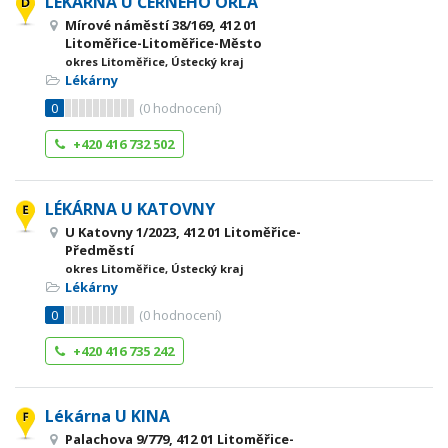
LÉKÁRNA U ČERNÉHO ORLA
Mírové náměstí 38/169, 412 01
Litoměřice-Litoměřice-Město
okres Litoměřice, Ústecký kraj
Lékárny
0
(
0
hodnocení)
+420 416 732 502
LÉKÁRNA U KATOVNY
U Katovny 1/2023, 412 01 Litoměřice-
Předměstí
okres Litoměřice, Ústecký kraj
Lékárny
0
(
0
hodnocení)
+420 416 735 242
Lékárna U KINA
Palachova 9/779, 412 01 Litoměřice-