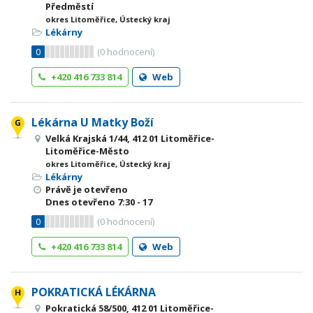
Předměstí
okres Litoměřice, Ústecký kraj
Lékárny
0
(
0
hodnocení)
+420 416 733 814
Web
Lékárna U Matky Boží
Velká Krajská 1/44, 412 01 Litoměřice-
Litoměřice-Město
okres Litoměřice, Ústecký kraj
Lékárny
Právě je otevřeno
Dnes otevřeno
7:30 - 17
0
(
0
hodnocení)
+420 416 733 814
Web
POKRATICKÁ LÉKÁRNA
Pokratická 58/500, 412 01 Litoměřice-