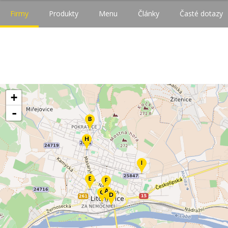
Firmy
Produkty
Menu
Články
Časté dotazy
+
-