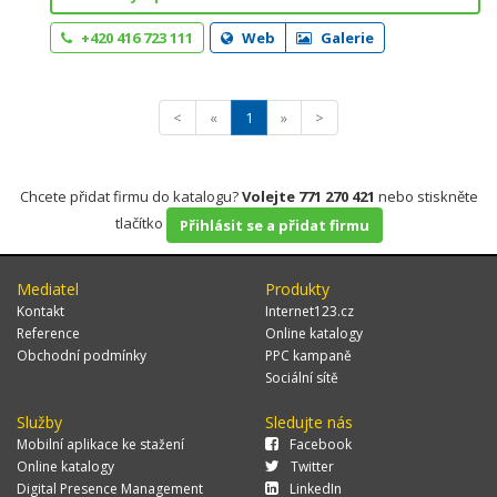
+420 416 723 111
Web
Galerie
<
«
1
»
>
Chcete přidat firmu do katalogu?
Volejte 771 270 421
nebo stiskněte
tlačítko
Přihlásit se a přidat firmu
Mediatel
Produkty
Kontakt
Internet123.cz
Reference
Online katalogy
Obchodní podmínky
PPC kampaně
Sociální sítě
Služby
Sledujte nás
Mobilní aplikace ke stažení
Facebook
Online katalogy
Twitter
Digital Presence Management
LinkedIn