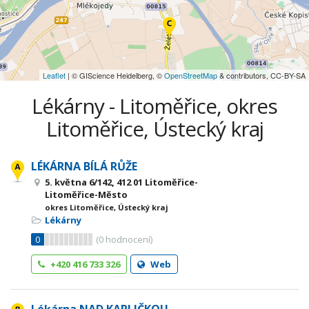
Leaflet
| © GIScience Heidelberg, ©
OpenStreetMap
& contributors, CC-BY-SA
Lékárny - Litoměřice, okres
Litoměřice, Ústecký kraj
LÉKÁRNA BÍLÁ RŮŽE
5. května 6/142, 412 01 Litoměřice-
Litoměřice-Město
okres Litoměřice, Ústecký kraj
Lékárny
0
(
0
hodnocení)
+420 416 733 326
Web