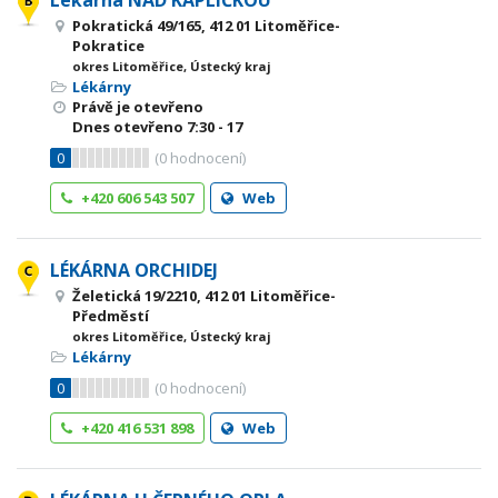
Lékárna NAD KAPLIČKOU
Pokratická 49/165, 412 01 Litoměřice-
Pokratice
okres Litoměřice, Ústecký kraj
Lékárny
Právě je otevřeno
Dnes otevřeno
7:30 - 17
0
(
0
hodnocení)
+420 606 543 507
Web
LÉKÁRNA ORCHIDEJ
Želetická 19/2210, 412 01 Litoměřice-
Předměstí
okres Litoměřice, Ústecký kraj
Lékárny
0
(
0
hodnocení)
+420 416 531 898
Web