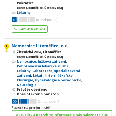
Pokratice
okres Litoměřice, Ústecký kraj
Lékárny
0
(
0
hodnocení)
+420 416 741 404
Nemocnice Litoměřice, o.z.
Žitenická 2084, Litoměřice
okres Litoměřice, Ústecký kraj
Nemocnice, lůžková zařízení
,
Pohotovostní lékařská služba
,
Lékárny
,
Laboratoře, specializovaná
zařízení
,
Lékaři
,
Interní lékařství
,
Chirurgie
,
Gynekologie a porodnictví
,
Neurologie
Právě je otevřeno
Dnes otevřeno nonstop
55
(
2
hodnocení)
Pacient na prvním místě!
Aktuality a potřebné informace o nás naleznete ZDE