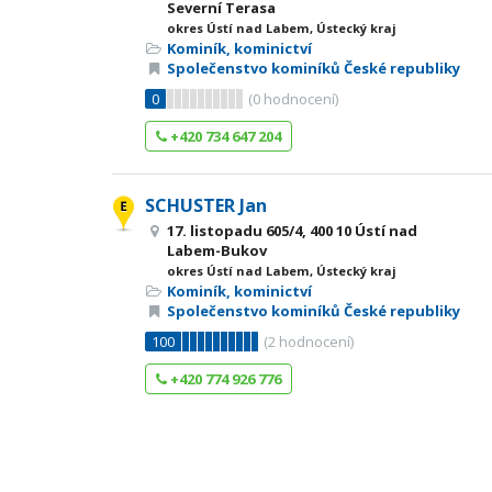
Severní Terasa
okres Ústí nad Labem, Ústecký kraj
Kominík, kominictví
Společenstvo kominíků České republiky
0
(
0
hodnocení)
+420 734 647 204
SCHUSTER Jan
17. listopadu 605/4, 400 10 Ústí nad
Labem-Bukov
okres Ústí nad Labem, Ústecký kraj
Kominík, kominictví
Společenstvo kominíků České republiky
100
(
2
hodnocení)
+420 774 926 776