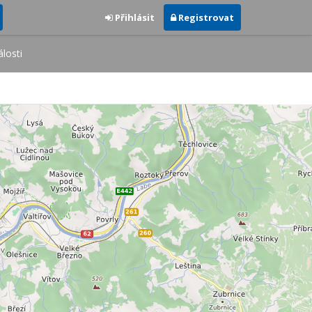
Přihlásit
Registrovat
losti