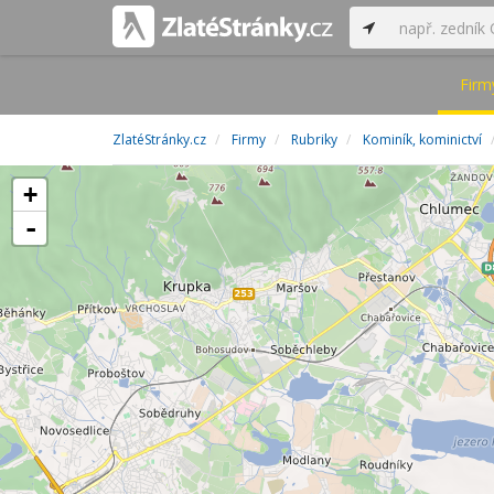
Firm
ZlatéStránky.cz
Firmy
Rubriky
Kominík, kominictví
+
-