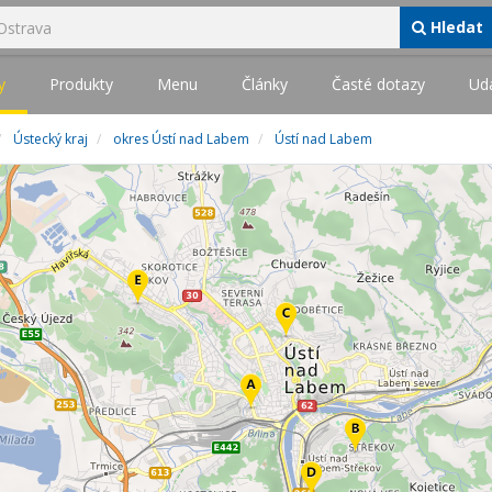
Hledat
y
Produkty
Menu
Články
Časté dotazy
Udá
Ústecký kraj
okres Ústí nad Labem
Ústí nad Labem