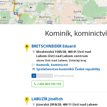
Kominík, kominictví
BRETSCHNEIDER Eduard
Moskevská 1565/28, 400 01 Ústí nad
Labem-Ústí nad Labem-centrum
okres Ústí nad Labem, Ústecký kraj
Kominík, kominictví
Společenstvo kominíků České republiky
0
(
0
hodnocení)
+420 604 103 155
LABUZÍK Jindřich
Jizerská 2918/29, 400 11 Ústí nad Labem-