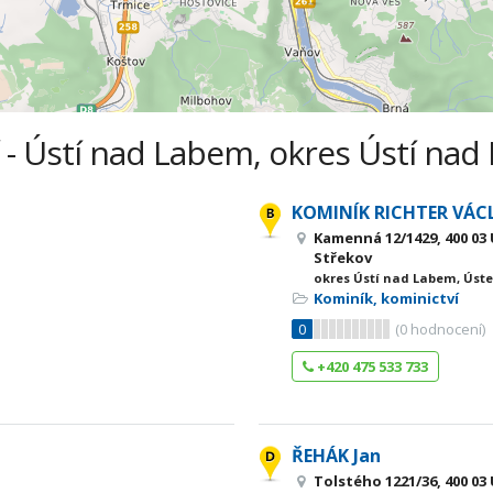
 - Ústí nad Labem, okres Ústí nad
KOMINÍK RICHTER VÁC
Kamenná 12/1429, 400 03
Střekov
okres Ústí nad Labem, Úste
Kominík, kominictví
0
(
0
hodnocení)
+420 475 533 733
ŘEHÁK Jan
Tolstého 1221/36, 400 03