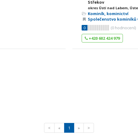
Střekov
okres Ústí nad Labem, Úste
Kominík, kominictví
Společenstvo kominíků 
0
(
0
hodnocení)
+420 602 424 979
<
«
1
»
>