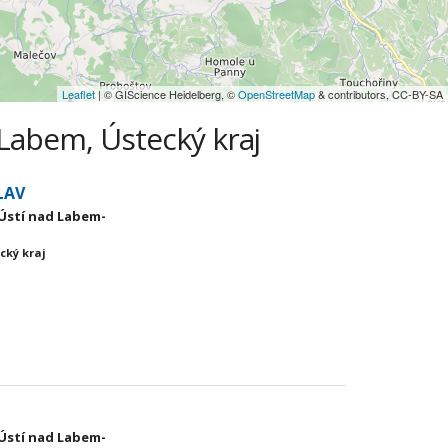
Leaflet
| © GIScience Heidelberg, ©
OpenStreetMap
& contributors, CC-BY-SA
 Labem, Ústecký kraj
LAV
 Ústí nad Labem-
cký kraj
 Ústí nad Labem-