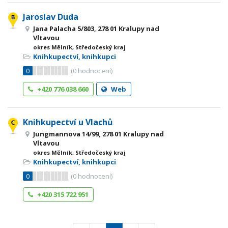
Jaroslav Duda
Jana Palacha 5/803, 278 01 Kralupy nad
Vltavou
okres Mělník, Středočeský kraj
Knihkupectví, knihkupci
0
(
0
hodnocení)
+420 776 038 660
Web
Knihkupectví u Vlachů
Jungmannova 14/99, 278 01 Kralupy nad
Vltavou
okres Mělník, Středočeský kraj
Knihkupectví, knihkupci
0
(
0
hodnocení)
+420 315 722 951