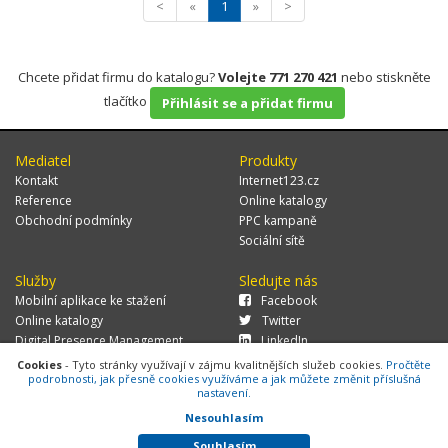
<
«
1
»
>
Chcete přidat firmu do katalogu?
Volejte 771 270 421
nebo stiskněte
tlačítko
Přihlásit se a přidat firmu
Mediatel
Produkty
Kontakt
Internet123.cz
Reference
Online katalogy
Obchodní podmínky
PPC kampaně
Sociální sítě
Služby
Sledujte nás
Mobilní aplikace ke stažení
Facebook
Online katalogy
Twitter
Digital Presence Management
LinkedIn
Více zákazníků
Cookies
- Tyto stránky využívají v zájmu kvalitnějších služeb cookies.
Pročtěte
podrobnosti, jak přesně cookies využíváme a jak můžete změnit příslušná
nastavení.
Nesouhlasím
© 2026 MEDIATEL CZ, s.r.o.,
Za Potokem 46/4, 106 00 Praha 10, tel.:
+420 771 270 421, verze 1.29.0.143,
Cookies
Souhlasím