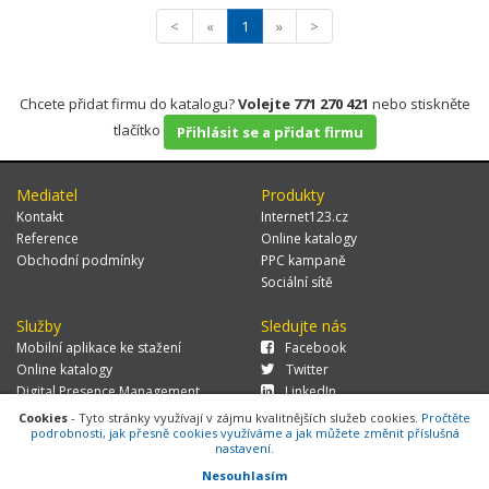
<
«
1
»
>
Chcete přidat firmu do katalogu?
Volejte 771 270 421
nebo stiskněte
tlačítko
Přihlásit se a přidat firmu
Mediatel
Produkty
Kontakt
Internet123.cz
Reference
Online katalogy
Obchodní podmínky
PPC kampaně
Sociální sítě
Služby
Sledujte nás
Mobilní aplikace ke stažení
Facebook
Online katalogy
Twitter
Digital Presence Management
LinkedIn
Více zákazníků
Cookies
- Tyto stránky využívají v zájmu kvalitnějších služeb cookies.
Pročtěte
podrobnosti, jak přesně cookies využíváme a jak můžete změnit příslušná
nastavení.
Nesouhlasím
© 2026 MEDIATEL CZ, s.r.o.,
Za Potokem 46/4, 106 00 Praha 10, tel.: