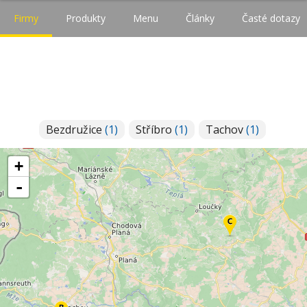
Firmy
Produkty
Menu
Články
Časté dotazy
Bezdružice
(1)
Stříbro
(1)
Tachov
(1)
+
-