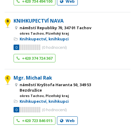
+420 734 494 100
Web
KNIHKUPECTVÍ NAVA
náměstí Republiky 70, 347 01 Tachov
okres Tachov, Plzeňský kraj
Knihkupectví, knihkupci
0
(
0
hodnocení)
+420 374 724 367
Mgr. Michal Rak
náměstí Kryštofa Haranta 50, 349 53
Bezdružice
okres Tachov, Plzeňský kraj
Knihkupectví, knihkupci
0
(
0
hodnocení)
+420 723 846 015
Web