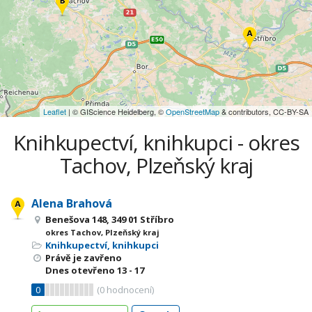
Leaflet
| © GIScience Heidelberg, ©
OpenStreetMap
& contributors, CC-BY-SA
Knihkupectví, knihkupci - okres
Tachov, Plzeňský kraj
Alena Brahová
Benešova 148, 349 01 Stříbro
okres Tachov, Plzeňský kraj
Knihkupectví, knihkupci
Právě je zavřeno
Dnes otevřeno
13 - 17
0
(
0
hodnocení)