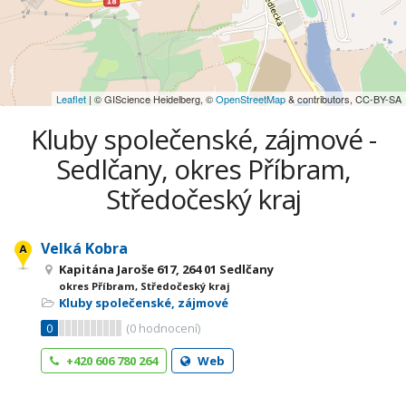
Leaflet
| © GIScience Heidelberg, ©
OpenStreetMap
& contributors, CC-BY-SA
Kluby společenské, zájmové -
Sedlčany, okres Příbram,
Středočeský kraj
Velká Kobra
Kapitána Jaroše 617, 264 01 Sedlčany
okres Příbram, Středočeský kraj
Kluby společenské, zájmové
0
(
0
hodnocení)
+420 606 780 264
Web