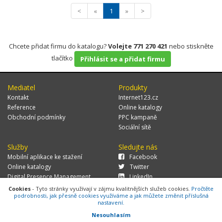
<
«
1
»
>
Chcete přidat firmu do katalogu?
Volejte 771 270 421
nebo stiskněte
tlačítko
Přihlásit se a přidat firmu
Mediatel
Produkty
Kontakt
Internet123.cz
Reference
Online katalogy
Obchodní podmínky
PPC kampaně
Sociální sítě
Služby
Sledujte nás
Mobilní aplikace ke stažení
Facebook
Online katalogy
Twitter
Digital Presence Management
LinkedIn
Více zákazníků
Cookies
- Tyto stránky využívají v zájmu kvalitnějších služeb cookies.
Pročtěte
podrobnosti, jak přesně cookies využíváme a jak můžete změnit příslušná
nastavení.
Nesouhlasím
© 2026 MEDIATEL CZ, s.r.o.,
Za Potokem 46/4, 106 00 Praha 10, tel.: