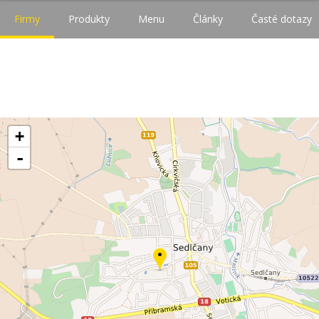
Firmy
Produkty
Menu
Články
Časté dotazy
+
-