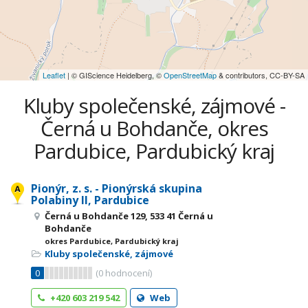
Leaflet
| © GIScience Heidelberg, ©
OpenStreetMap
& contributors, CC-BY-SA
Kluby společenské, zájmové -
Černá u Bohdanče, okres
Pardubice, Pardubický kraj
Pionýr, z. s. - Pionýrská skupina
Polabiny II, Pardubice
Černá u Bohdanče 129, 533 41 Černá u
Bohdanče
okres Pardubice, Pardubický kraj
Kluby společenské, zájmové
0
(
0
hodnocení)
+420 603 219 542
Web