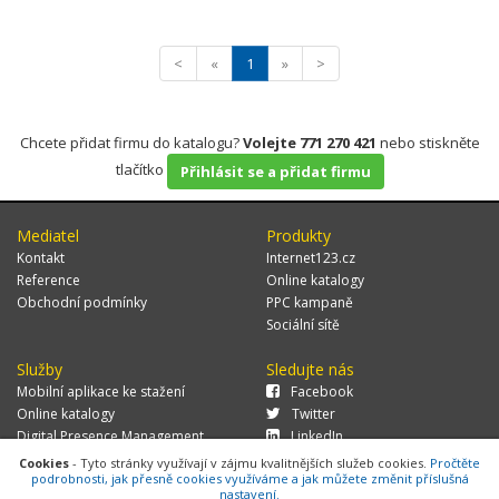
<
«
1
»
>
Chcete přidat firmu do katalogu?
Volejte 771 270 421
nebo stiskněte
tlačítko
Přihlásit se a přidat firmu
Mediatel
Produkty
Kontakt
Internet123.cz
Reference
Online katalogy
Obchodní podmínky
PPC kampaně
Sociální sítě
Služby
Sledujte nás
Mobilní aplikace ke stažení
Facebook
Online katalogy
Twitter
Digital Presence Management
LinkedIn
Více zákazníků
Cookies
- Tyto stránky využívají v zájmu kvalitnějších služeb cookies.
Pročtěte
podrobnosti, jak přesně cookies využíváme a jak můžete změnit příslušná
nastavení.