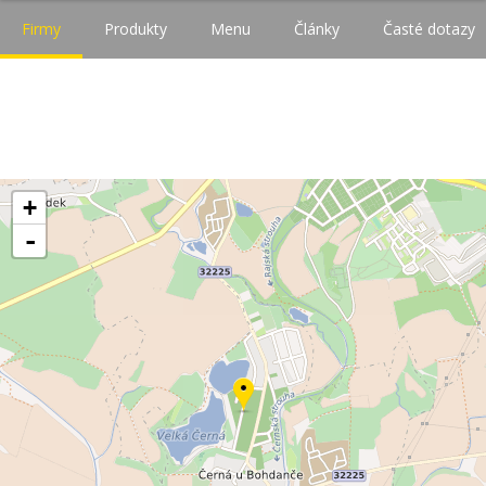
Firmy
Produkty
Menu
Články
Časté dotazy
+
-