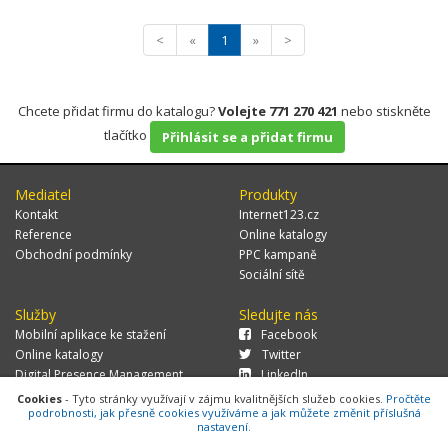
<
«
1
»
>
Chcete přidat firmu do katalogu?
Volejte 771 270 421
nebo stiskněte
tlačítko
Přihlásit se a přidat firmu
Mediatel
Produkty
Kontakt
Internet123.cz
Reference
Online katalogy
Obchodní podmínky
PPC kampaně
Sociální sítě
Služby
Sledujte nás
Mobilní aplikace ke stažení
Facebook
Online katalogy
Twitter
Digital Presence Management
LinkedIn
Více zákazníků
Cookies
- Tyto stránky využívají v zájmu kvalitnějších služeb cookies.
Pročtěte
podrobnosti, jak přesně cookies využíváme a jak můžete změnit příslušná
nastavení.