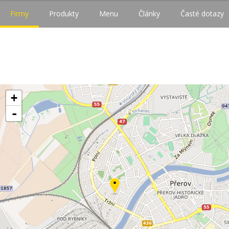
Firmy
Produkty
Menu
Články
Časté dotazy
+
-