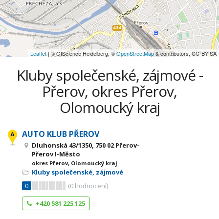
Leaflet
| © GIScience Heidelberg, ©
OpenStreetMap
& contributors, CC-BY-SA
Kluby společenské, zájmové -
Přerov, okres Přerov,
Olomoucký kraj
AUTO KLUB PŘEROV
Dluhonská 43/1350, 750 02 Přerov-
Přerov I-Město
okres Přerov, Olomoucký kraj
Kluby společenské, zájmové
0
(
0
hodnocení)
+420 581 225 125