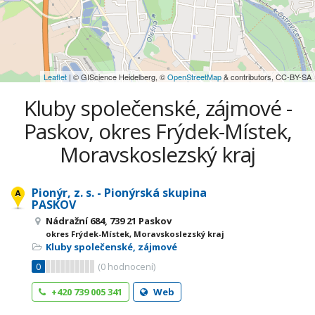
Leaflet
| © GIScience Heidelberg, ©
OpenStreetMap
& contributors, CC-BY-SA
Kluby společenské, zájmové -
Paskov, okres Frýdek-Místek,
Moravskoslezský kraj
Pionýr, z. s. - Pionýrská skupina
PASKOV
Nádražní 684, 739 21 Paskov
okres Frýdek-Místek, Moravskoslezský kraj
Kluby společenské, zájmové
0
(
0
hodnocení)
+420 739 005 341
Web