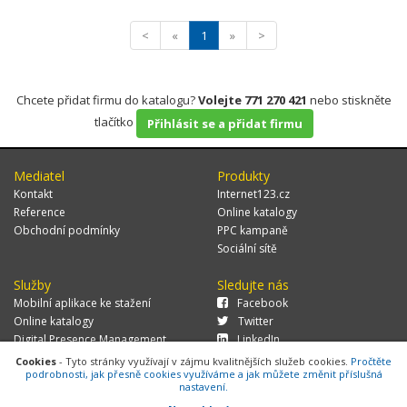
<
«
1
»
>
Chcete přidat firmu do katalogu?
Volejte 771 270 421
nebo stiskněte
tlačítko
Přihlásit se a přidat firmu
Mediatel
Produkty
Kontakt
Internet123.cz
Reference
Online katalogy
Obchodní podmínky
PPC kampaně
Sociální sítě
Služby
Sledujte nás
Mobilní aplikace ke stažení
Facebook
Online katalogy
Twitter
Digital Presence Management
LinkedIn
Více zákazníků
Cookies
- Tyto stránky využívají v zájmu kvalitnějších služeb cookies.
Pročtěte
podrobnosti, jak přesně cookies využíváme a jak můžete změnit příslušná
nastavení.