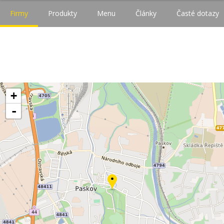
Firmy
Produkty
Menu
Články
Časté dotazy
+
-