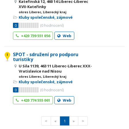
Kateřinská 12, 460 14 Liberec-Liberec
XVII-Kateřinky
okres Liberec, Liberecký kraj
Kluby společenské, zájmové
0
(
0
hodnocení)
+420 739 551 056
Web
SPOT - sdružení pro podporu
turistiky
U Sila 1139, 463 11 Liberec-Liberec XXX-
Vratislavice nad Nisou
okres Liberec, Liberecký kraj
Kluby společenské, zájmové
0
(
0
hodnocení)
+420 774 555 061
Web
<
«
1
»
>