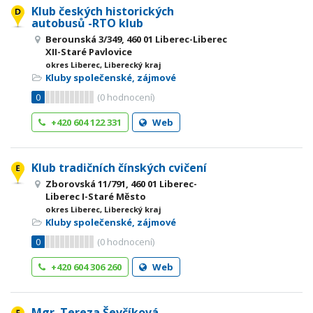
Klub českých historických
autobusů -RTO klub
Berounská 3/349, 460 01 Liberec-Liberec
XII-Staré Pavlovice
okres Liberec, Liberecký kraj
Kluby společenské, zájmové
0
(
0
hodnocení)
+420 604 122 331
Web
Klub tradičních čínských cvičení
Zborovská 11/791, 460 01 Liberec-
Liberec I-Staré Město
okres Liberec, Liberecký kraj
Kluby společenské, zájmové
0
(
0
hodnocení)
+420 604 306 260
Web
Mgr. Tereza Ševčíková