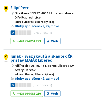
Filipí Petr
Staškova 13/297, 460 14 Liberec-Liberec
XIV-Ruprechtice
okres Liberec, Liberecký kraj
Kluby společenské, zájmové
0
(
0
hodnocení)
+420 774 851 223
Web
Junák - svaz skautů a skautek ČR,
přístav MAJÁK Liberec
Vlčí vrch 176, 460 15 Liberec-Liberec XV-
Starý Harcov
okres Liberec, Liberecký kraj
Kluby společenské, zájmové
0
(
0
hodnocení)
+420 604 983 210
Web