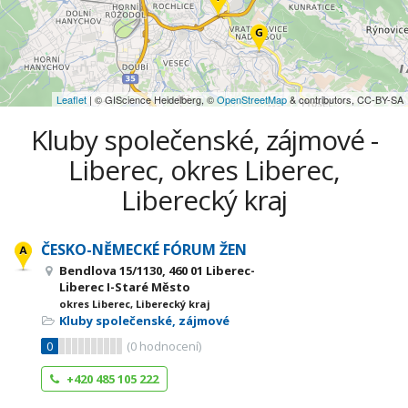
Leaflet
| © GIScience Heidelberg, ©
OpenStreetMap
& contributors, CC-BY-SA
Kluby společenské, zájmové -
Liberec, okres Liberec,
Liberecký kraj
ČESKO-NĚMECKÉ FÓRUM ŽEN
Bendlova 15/1130, 460 01 Liberec-
Liberec I-Staré Město
okres Liberec, Liberecký kraj
Kluby společenské, zájmové
0
(
0
hodnocení)
+420 485 105 222