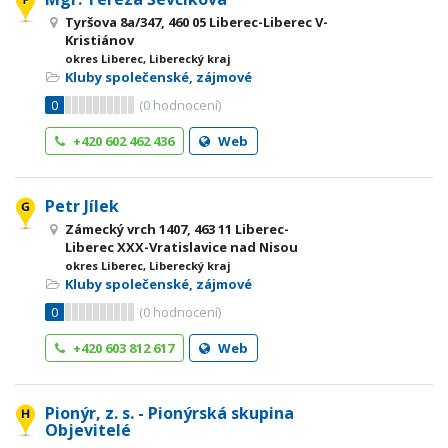
Tyršova 8a/347, 460 05 Liberec-Liberec V-
Kristiánov
okres Liberec, Liberecký kraj
Kluby společenské, zájmové
0
(
0
hodnocení)
+420 602 462 436
Web
Petr Jílek
Zámecký vrch 1407, 463 11 Liberec-
Liberec XXX-Vratislavice nad Nisou
okres Liberec, Liberecký kraj
Kluby společenské, zájmové
0
(
0
hodnocení)
+420 603 812 617
Web
Pionýr, z. s. - Pionýrská skupina
Objevitelé