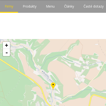
Firmy
Produkty
Menu
Články
Časté dotazy
+
-