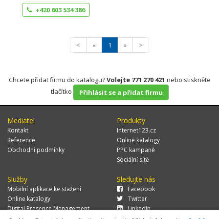
+420 603 534 386
<
«
1
»
>
Chcete přidat firmu do katalogu?
Volejte 771 270 421
nebo stiskněte
tlačítko
Přihlásit se a přidat firmu
Mediatel
Produkty
Kontakt
Internet123.cz
Reference
Online katalogy
Obchodní podmínky
PPC kampaně
Sociální sítě
Služby
Sledujte nás
Mobilní aplikace ke stažení
Facebook
Online katalogy
Twitter
Digital Presence Management
LinkedIn
Více zákazníků