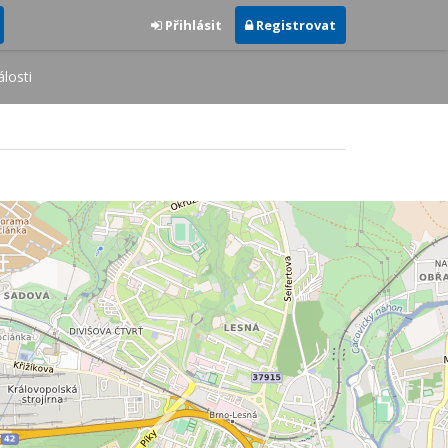
Přihlásit
Registrovat
losti