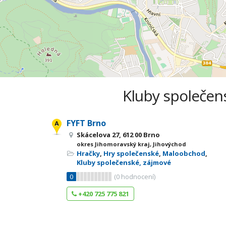
Kluby společens
FYFT Brno
Skácelova 27, 612 00 Brno
okres Jihomoravský kraj, Jihovýchod
Hračky
,
Hry společenské
,
Maloobchod
,
Kluby společenské, zájmové
0
(
0
hodnocení)
+420 725 775 821