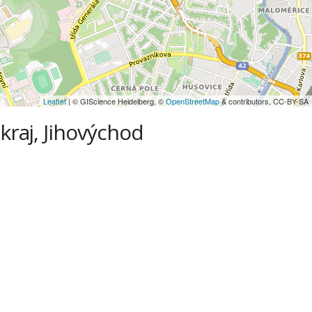
Leaflet
| © GIScience Heidelberg, ©
OpenStreetMap
& contributors, CC-BY-SA
kraj, Jihovýchod