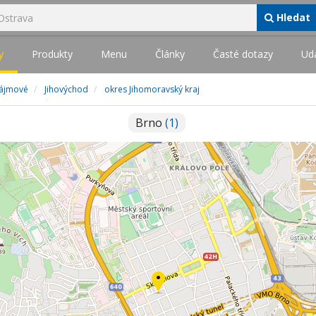
Hledat
y
Produkty
Menu
Články
Časté dotazy
Udá
zájmové
Jihovýchod
okres Jihomoravský kraj
Brno
(1)