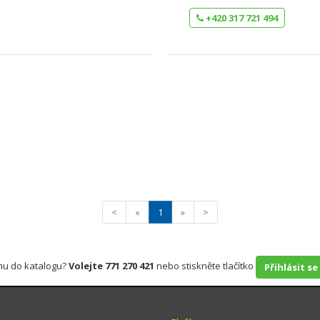
+420 317 721 494
<
«
1
»
>
rmu do katalogu?
Volejte 771 270 421
nebo stiskněte tlačítko
Přihlásit se