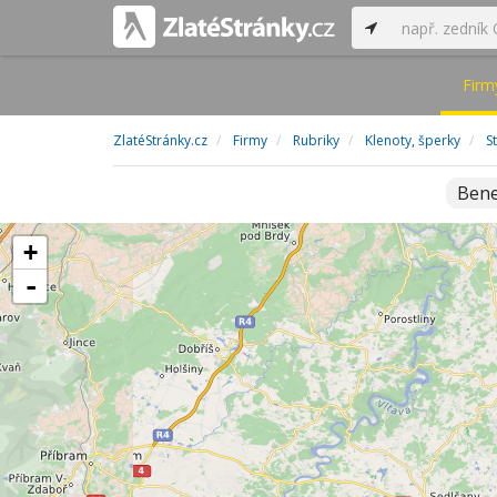
Firm
ZlatéStránky.cz
Firmy
Rubriky
Klenoty, šperky
S
Ben
+
-