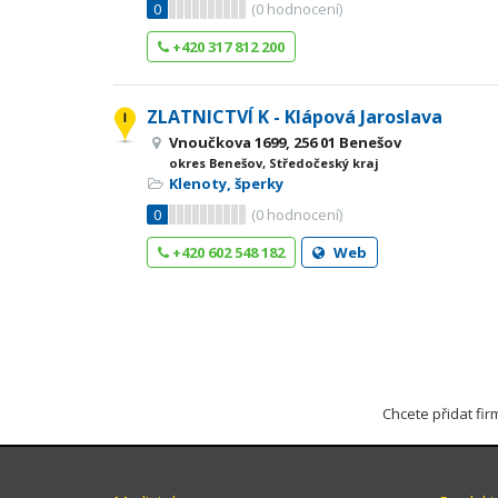
0
(
0
hodnocení)
+420 317 812 200
ZLATNICTVÍ K - Klápová Jaroslava
Vnoučkova 1699, 256 01 Benešov
okres Benešov, Středočeský kraj
Klenoty, šperky
0
(
0
hodnocení)
+420 602 548 182
Web
Chcete přidat fi