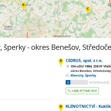
, šperky - okres Benešov, Středoče
CEDRUS, spol. s r.o.
Okružní 1884, 258 01 Vlaš
okres Benešov, Středočeský
Klenoty, šperky
0
(
0
hodnocení)
+420 317 841 014
KLENOTNICTVÍ - Kuklí