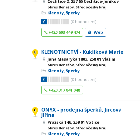
Čechtice 2, 257 65 Čechtice-Jeníkov
okres Benešov, Středočeský kraj
Klenoty, šperky
0
(
0
hodnocení)
+420 603 449 474
Web
KLENOTNICTVÍ - Kuklíková Marie
Jana Masaryka 1803, 258 01 Vlašim
okres Benešov, Středočeský kraj
Klenoty, šperky
0
(
0
hodnocení)
+420 317 841 048
ONYX - prodejna šperků, Jircová
Jiřina
Pražská 146, 259 01 Votice
okres Benešov, Středočeský kraj
Klenoty, šperky