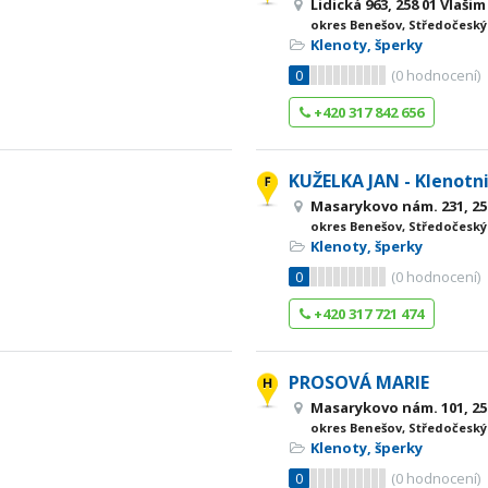
Lidická 963, 258 01 Vlašim
okres Benešov, Středočeský
Klenoty, šperky
0
(
0
hodnocení)
+420 317 842 656
KUŽELKA JAN - Klenotni
Masarykovo nám. 231, 25
okres Benešov, Středočeský
Klenoty, šperky
0
(
0
hodnocení)
+420 317 721 474
PROSOVÁ MARIE
Masarykovo nám. 101, 25
okres Benešov, Středočeský
Klenoty, šperky
0
(
0
hodnocení)