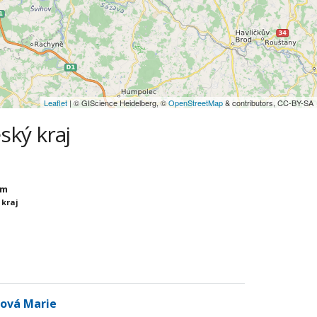
Leaflet
| © GIScience Heidelberg, ©
OpenStreetMap
& contributors, CC-BY-SA
ský kraj
im
 kraj
ková Marie