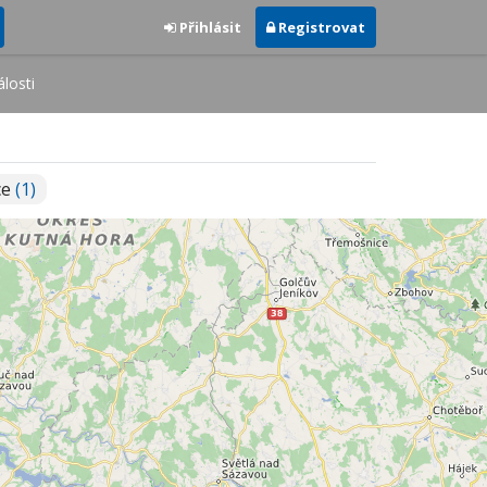
Přihlásit
Registrovat
losti
ce
(1)