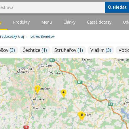
Hledat
y
Produkty
Menu
Články
Časté dotazy
Udá
tředočeský kraj
okres Benešov
ešov
(3)
Čechtice
(1)
Struhařov
(1)
Vlašim
(3)
Voti