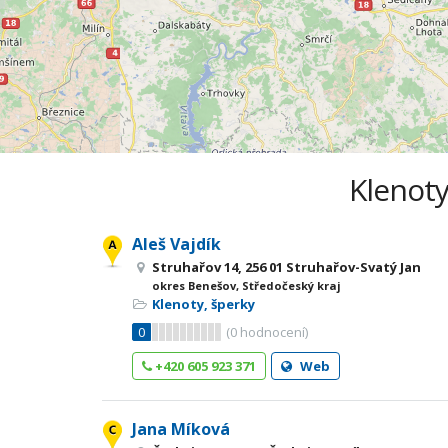
Klenoty
Aleš Vajdík
Struhařov 14, 256 01 Struhařov-Svatý Jan
okres Benešov, Středočeský kraj
Klenoty, šperky
0
(
0
hodnocení)
+420 605 923 371
Web
Jana Míková