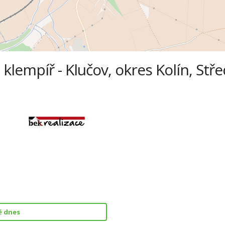
 klempíř - Klučov, okres Kolín, Stř
ě dnes