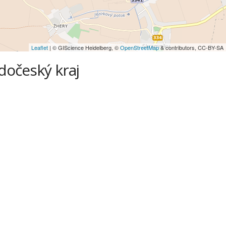
Leaflet
| © GIScience Heidelberg, ©
OpenStreetMap
& contributors, CC-BY-SA
edočeský kraj