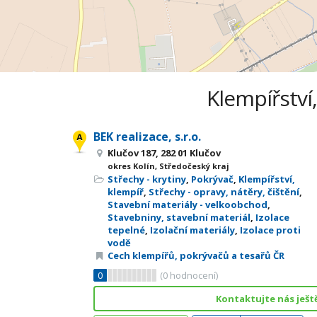
Klempířství,
BEK realizace, s.r.o.
Klučov 187, 282 01 Klučov
okres Kolín, Středočeský kraj
Střechy - krytiny
,
Pokrývač
,
Klempířství,
klempíř
,
Střechy - opravy, nátěry, čištění
,
Stavební materiály - velkoobchod
,
Stavebniny, stavební materiál
,
Izolace
tepelné
,
Izolační materiály
,
Izolace proti
vodě
Cech klempířů, pokrývačů a tesařů ČR
0
(
0
hodnocení)
Kontaktujte nás ješt