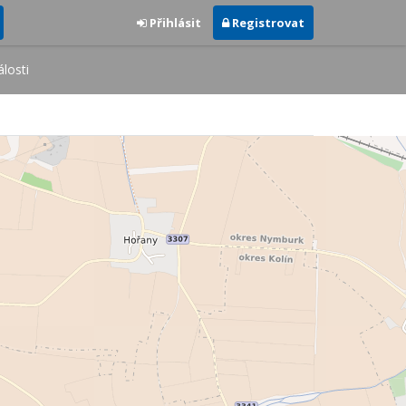
Přihlásit
Registrovat
losti