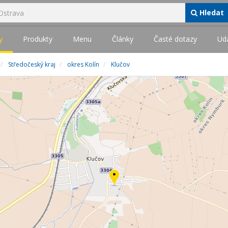
Hledat
y
Produkty
Menu
Články
Časté dotazy
Udá
Středočeský kraj
okres Kolín
Klučov