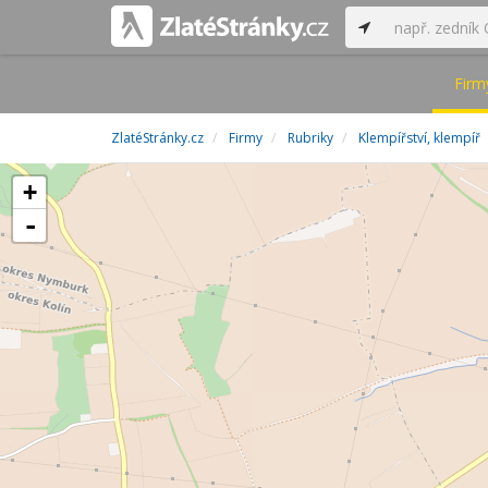
Firm
ZlatéStránky.cz
Firmy
Rubriky
Klempířství, klempíř
+
-