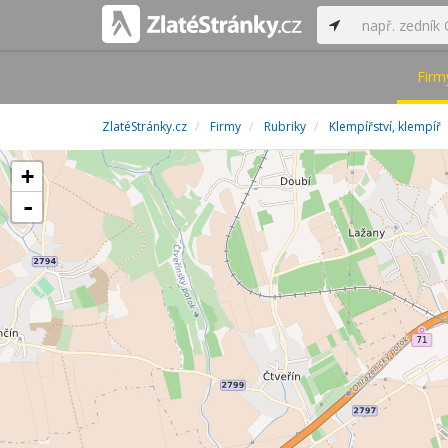
Firm
ZlatéStránky.cz
Firmy
Rubriky
Klempířství, klempíř
+
-