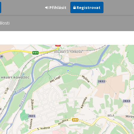
Přihlásit
Registrovat
losti