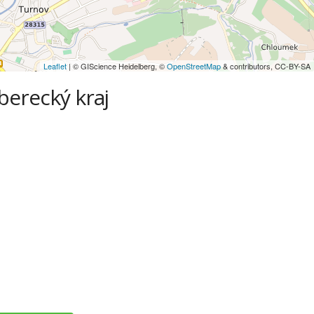
Leaflet
| © GIScience Heidelberg, ©
OpenStreetMap
& contributors, CC-BY-SA
iberecký kraj