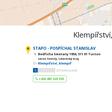
Klempířství,
STAPO - POSPÍCHAL STANISLAV
Bedřicha Smetany 1956, 511 01 Turnov
okres Semily, Liberecký kraj
Klempířství, klempíř
0
(
0
hodnocení)
+420 481 325 335