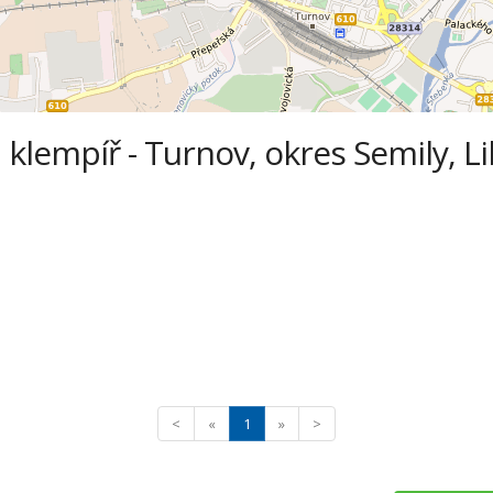
 klempíř - Turnov, okres Semily, L
<
«
1
»
>