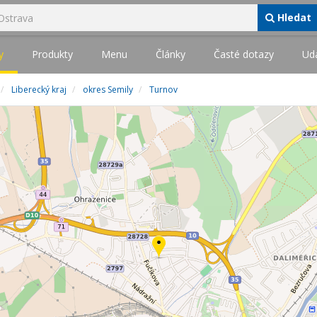
Hledat
y
Produkty
Menu
Články
Časté dotazy
Udá
Liberecký kraj
okres Semily
Turnov