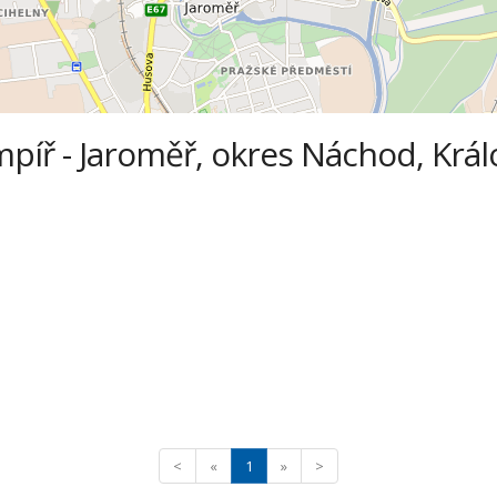
mpíř - Jaroměř, okres Náchod, Krá
<
«
1
»
>