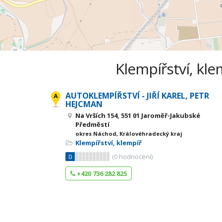
Klempířství, kle
AUTOKLEMPÍŘSTVÍ - JIŘÍ KAREL, PETR
HEJCMAN
Na Vrších 154, 551 01 Jaroměř-Jakubské
Předměstí
okres Náchod, Královéhradecký kraj
Klempířství, klempíř
0
(
0
hodnocení)
+420 736 282 825