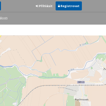
Přihlásit
Registrovat
losti