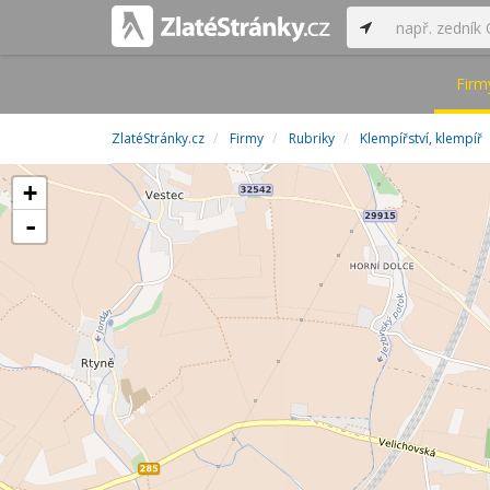
Firm
ZlatéStránky.cz
Firmy
Rubriky
Klempířství, klempíř
+
-