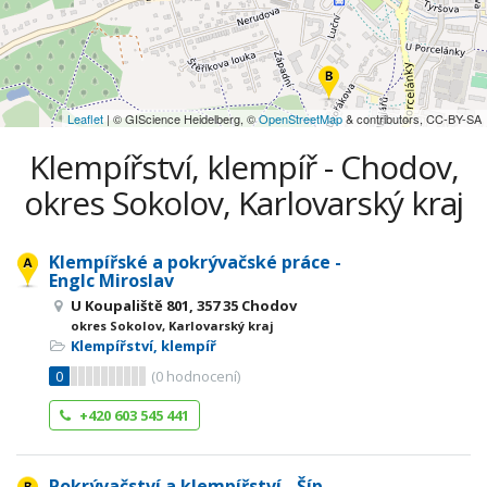
Leaflet
| © GIScience Heidelberg, ©
OpenStreetMap
& contributors, CC-BY-SA
Klempířství, klempíř - Chodov,
okres Sokolov, Karlovarský kraj
Klempířské a pokrývačské práce -
Englc Miroslav
U Koupaliště 801, 357 35 Chodov
okres Sokolov, Karlovarský kraj
Klempířství, klempíř
0
(
0
hodnocení)
+420 603 545 441
Pokrývačství a klempířství - Šíp