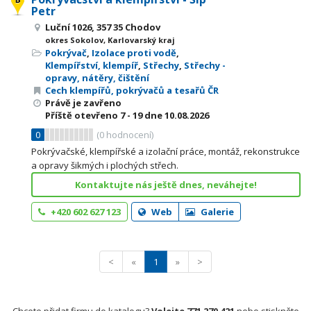
Petr
Luční 1026, 357 35 Chodov
okres Sokolov, Karlovarský kraj
Pokrývač
,
Izolace proti vodě
,
Klempířství, klempíř
,
Střechy
,
Střechy -
opravy, nátěry, čištění
Cech klempířů, pokrývačů a tesařů ČR
Právě je zavřeno
Příště otevřeno
7 - 19
dne 10.08.2026
0
(
0
hodnocení)
Pokrývačské, klempířské a izolační práce, montáž, rekonstrukce
a opravy šikmých i plochých střech.
Kontaktujte nás ještě dnes, neváhejte!
+420 602 627 123
Web
Galerie
<
«
1
»
>