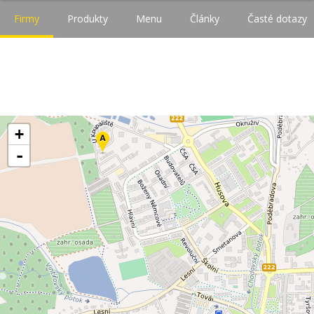
Firmy
Produkty
Menu
Články
Časté dotazy
+
-