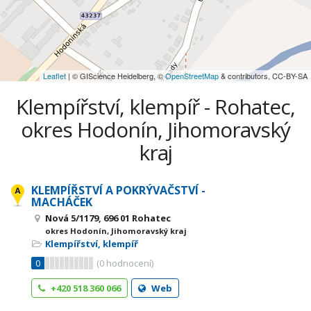
Leaflet
| © GIScience Heidelberg, ©
OpenStreetMap
& contributors, CC-BY-SA
Klempířství, klempíř - Rohatec,
okres Hodonín, Jihomoravský
kraj
KLEMPÍŘSTVÍ A POKRÝVAČSTVÍ -
MACHÁČEK
Nová 5/1179, 696 01 Rohatec
okres Hodonín, Jihomoravský kraj
Klempířství, klempíř
0
(
0
hodnocení)
+420 518 360 066
Web