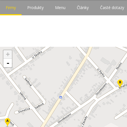
Firmy
Produkty
Menu
Články
Časté dotazy
+
-