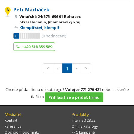
Petr Macháček
Vinařská 24/575, 696 01 Rohatec
okres Hodonín, Jihomoravský kraj
Klempířství, klempíř
0
(
0
hodnocení)
+420 518 359 589
<
«
1
»
>
Chcete přidat firmu do katalogu?
Volejte 771 270 421
nebo stiskněte
tlačítko
Přihlásit se a přidat firmu
Mediatel
Produkty
Kontakt
Internet123.cz
Reference
Online katalogy
Obchodní podmínky
PPC kampaně