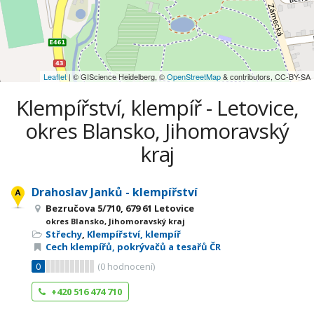
Leaflet
| © GIScience Heidelberg, ©
OpenStreetMap
& contributors, CC-BY-SA
Klempířství, klempíř - Letovice,
okres Blansko, Jihomoravský
kraj
Drahoslav Janků - klempířství
Bezručova 5/710, 679 61 Letovice
okres Blansko, Jihomoravský kraj
Střechy
,
Klempířství, klempíř
Cech klempířů, pokrývačů a tesařů ČR
0
(
0
hodnocení)
+420 516 474 710