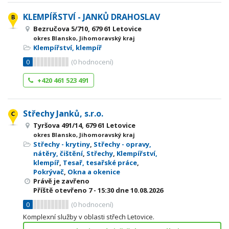
KLEMPÍŘSTVÍ - JANKŮ DRAHOSLAV
Bezručova 5/710, 679 61 Letovice
okres Blansko, Jihomoravský kraj
Klempířství, klempíř
0
(
0
hodnocení)
+420 461 523 491
Střechy Janků, s.r.o.
Tyršova 491/14, 679 61 Letovice
okres Blansko, Jihomoravský kraj
Střechy - krytiny
,
Střechy - opravy,
nátěry, čištění
,
Střechy
,
Klempířství,
klempíř
,
Tesař, tesařské práce
,
Pokrývač
,
Okna a okenice
Právě je zavřeno
Příště otevřeno
7 - 15:30
dne 10.08.2026
0
(
0
hodnocení)
Komplexní služby v oblasti střech Letovice.