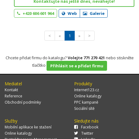
Kontaktujte nás ještě dnes, neváhejte!
+420 606 601 964
Web
Galerie
<
«
1
»
>
Chcete přidat firmu do katalogu?
Volejte 771 270 421
nebo stiskněte
tlačítko
Přihlásit se a přidat firmu
Mediatel
Produkty
Kontakt
Internet123.cz
Reference
Online katalogy
Obchodní podmínky
PPC kampaně
Sociální sítě
Služby
Sledujte nás
Mobilní aplikace ke stažení
Facebook
Online katalogy
Twitter