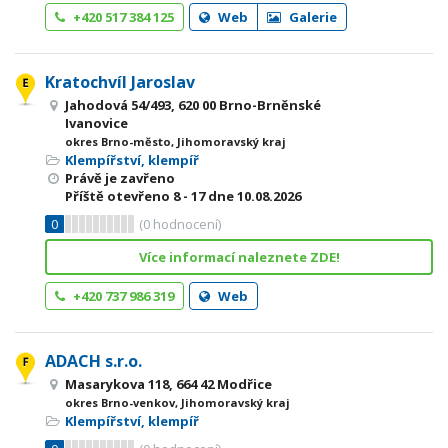
+420 517 384 125
Web
Galerie
Kratochvíl Jaroslav
Jahodová 54/493, 620 00 Brno-Brněnské
Ivanovice
okres Brno-město, Jihomoravský kraj
Klempířství, klempíř
Právě je zavřeno
Příště otevřeno
8 - 17
dne 10.08.2026
0
(
0
hodnocení)
Více informací naleznete ZDE!
+420 737 986 319
Web
ADACH s.r.o.
Masarykova 118, 664 42 Modřice
okres Brno-venkov, Jihomoravský kraj
Klempířství, klempíř