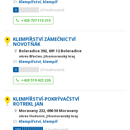
Klempířství, klempíř
0
(
0
hodnocení)
+420 737 110 210
KLEMPÍŘSTVÍ ZÁMEČNICTVÍ
NOVOTŇÁK
Boleradice 392, 691 12 Boleradice
okres Břeclav, Jihomoravský kraj
Klempířství, klempíř
0
(
0
hodnocení)
+420 519 423 226
KLEMPÍŘSTVÍ-POKRÝVAČSTVÍ
ROTREKL JAN
Moravany 232, 696 50 Moravany
okres Hodonín, Jihomoravský kraj
Klempířství, klempíř
100
(
1
hodnocení)