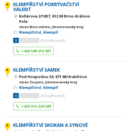
KLEMPÍŘSTVÍ POKRÝVAČSTVÍ
VALENT
Kollárova 2/1857, 612 00 Brno-Královo
Pole
okres Brno-město, Jihomoravský kraj
Klempířství, klempíř
0
(
0
hodnocení)
+420 549 210 587
KLEMPÍŘSTVÍ SAMEK
Pod Hospodou 34, 671 68 Hrabětice
okres Znojmo, Jihomoravský kraj
Klempířství, klempíř
0
(
0
hodnocení)
+420 515 229 569
KLEMPÍŘSTVÍ SKOKAN A SYNOVÉ