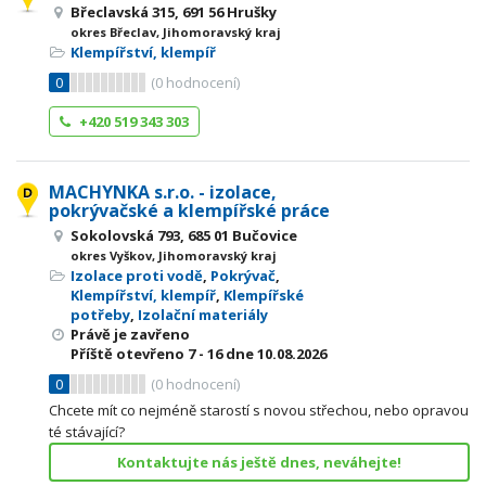
Břeclavská 315, 691 56 Hrušky
okres Břeclav, Jihomoravský kraj
Klempířství, klempíř
0
(
0
hodnocení)
+420 519 343 303
MACHYNKA s.r.o. - izolace,
pokrývačské a klempířské práce
Sokolovská 793, 685 01 Bučovice
okres Vyškov, Jihomoravský kraj
Izolace proti vodě
,
Pokrývač
,
Klempířství, klempíř
,
Klempířské
potřeby
,
Izolační materiály
Právě je zavřeno
Příště otevřeno
7 - 16
dne 10.08.2026
0
(
0
hodnocení)
Chcete mít co nejméně starostí s novou střechou, nebo opravou
té stávající?
Kontaktujte nás ještě dnes, neváhejte!