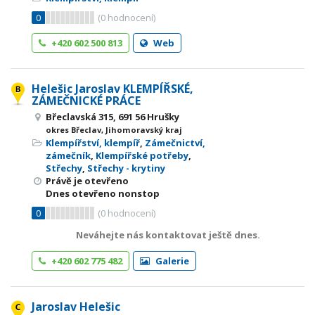
0
(
0
hodnocení)
+420 602 500 813
Web
Helešic Jaroslav KLEMPÍŘSKÉ,
ZÁMEČNICKÉ PRÁCE
Břeclavská 315, 691 56 Hrušky
okres Břeclav, Jihomoravský kraj
Klempířství, klempíř
,
Zámečnictví,
zámečník
,
Klempířské potřeby
,
Střechy
,
Střechy - krytiny
Právě je otevřeno
Dnes otevřeno nonstop
0
(
0
hodnocení)
Neváhejte nás kontaktovat ještě dnes.
+420 602 775 482
Galerie
Jaroslav Helešic