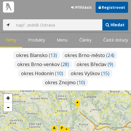
Přihlásit
Registrovat
Hledat
Firmy
Produkty
Menu
Články
Časté dotazy
okres Blansko
(13)
okres Brno-město
(24)
okres Brno-venkov
(28)
okres Břeclav
(9)
okres Hodonín
(10)
okres Vyškov
(15)
okres Znojmo
(10)
+
-