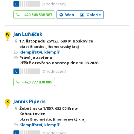
0
(
0
hodnocení)
+420 548 538 387
Web
Galerie
Jan Luňáček
17. listopadu 26/123, 680 01 Boskovice
okres Blansko, Jihomoravský kraj
Klempířství, klempíř
Právě je zavřeno
Příště otevřeno nonstop dne 10.08.2026
0
(
0
hodnocení)
+420 777 830 809
Jannis Piperis
Žebětínská 1/857, 623 00 Brno-
Kohoutovice
okres Brno-město, Jihomoravský kraj
Klempířství, klempíř
0
(
0
hodnocení)