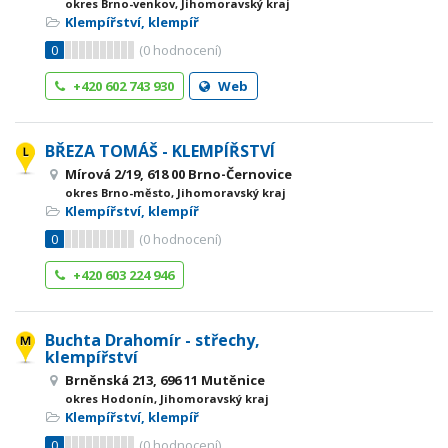
okres Brno-venkov, Jihomoravský kraj
Klempířství, klempíř
0
(
0
hodnocení)
+420 602 743 930
Web
BŘEZA TOMÁŠ - KLEMPÍŘSTVÍ
Mírová 2/19, 618 00 Brno-Černovice
okres Brno-město, Jihomoravský kraj
Klempířství, klempíř
0
(
0
hodnocení)
+420 603 224 946
Buchta Drahomír - střechy,
klempířství
Brněnská 213, 696 11 Mutěnice
okres Hodonín, Jihomoravský kraj
Klempířství, klempíř
0
(
0
hodnocení)