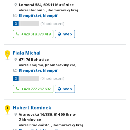
Lomená 584, 696 11 Mutěnice
okres Hodonín, Jihomoravský kraj
Klempířství, klempíř
0
(
0
hodnocení)
+420 518 370 419
Web
Fiala Michal
671 76 Bohutice
okres Znojmo, Jihomoravský kraj
Klempířství, klempíř
0
(
0
hodnocení)
+420 777 237 692
Web
Hubert Komínek
Vranovská 16/336, 614 00 Brno-
Zábrdovice
okres Brno-město, Jihomoravský kraj