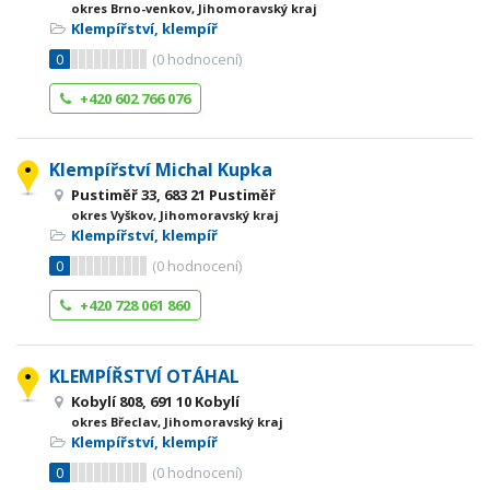
okres Brno-venkov, Jihomoravský kraj
Klempířství, klempíř
0
(
0
hodnocení)
+420 602 766 076
Klempířství Michal Kupka
Pustiměř 33, 683 21 Pustiměř
okres Vyškov, Jihomoravský kraj
Klempířství, klempíř
0
(
0
hodnocení)
+420 728 061 860
KLEMPÍŘSTVÍ OTÁHAL
Kobylí 808, 691 10 Kobylí
okres Břeclav, Jihomoravský kraj
Klempířství, klempíř
0
(
0
hodnocení)