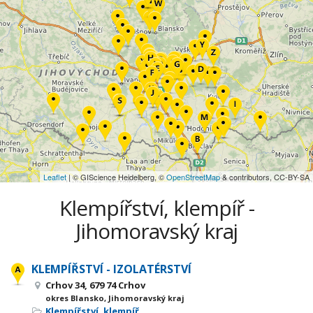
Leaflet
| © GIScience Heidelberg, ©
OpenStreetMap
& contributors, CC-BY-SA
Klempířství, klempíř -
Jihomoravský kraj
KLEMPÍŘSTVÍ - IZOLATÉRSTVÍ
Crhov 34, 679 74 Crhov
okres Blansko, Jihomoravský kraj
Klempířství, klempíř