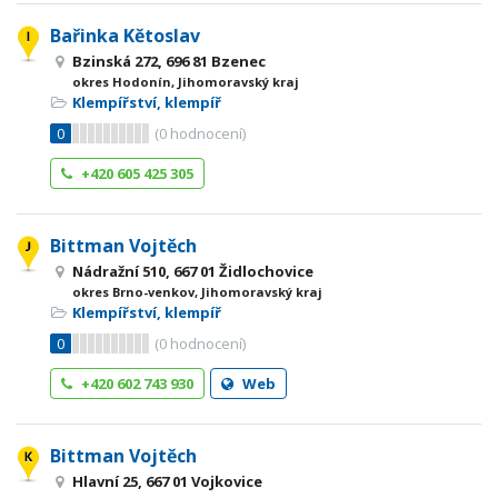
Bařinka Kětoslav
Bzinská 272, 696 81 Bzenec
okres Hodonín, Jihomoravský kraj
Klempířství, klempíř
0
(
0
hodnocení)
+420 605 425 305
Bittman Vojtěch
Nádražní 510, 667 01 Židlochovice
okres Brno-venkov, Jihomoravský kraj
Klempířství, klempíř
0
(
0
hodnocení)
+420 602 743 930
Web
Bittman Vojtěch
Hlavní 25, 667 01 Vojkovice