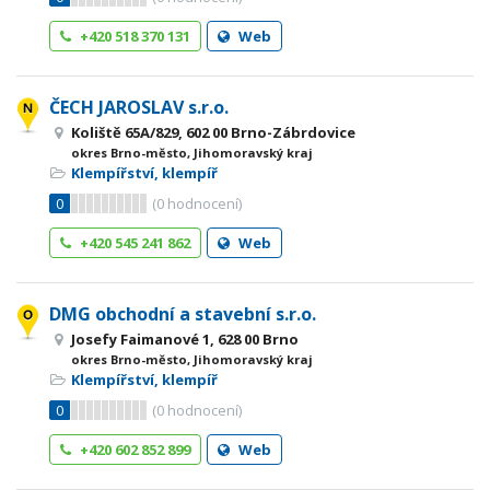
+420 518 370 131
Web
ČECH JAROSLAV s.r.o.
Koliště 65A/829, 602 00 Brno-Zábrdovice
okres Brno-město, Jihomoravský kraj
Klempířství, klempíř
0
(
0
hodnocení)
+420 545 241 862
Web
DMG obchodní a stavební s.r.o.
Josefy Faimanové 1, 628 00 Brno
okres Brno-město, Jihomoravský kraj
Klempířství, klempíř
0
(
0
hodnocení)
+420 602 852 899
Web