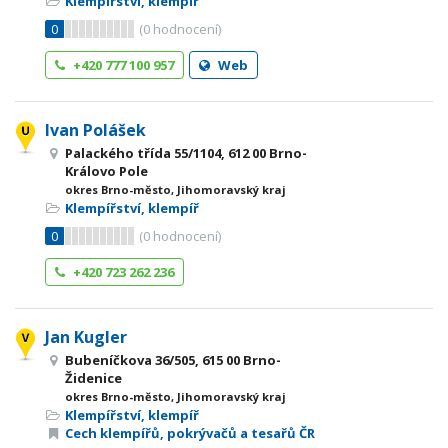
Klempířství, klempíř
0
(
0
hodnocení)
+420 777 100 957
Web
Ivan Polášek
Palackého třída 55/1104, 612 00 Brno-
Královo Pole
okres Brno-město, Jihomoravský kraj
Klempířství, klempíř
0
(
0
hodnocení)
+420 723 262 236
Jan Kugler
Bubeníčkova 36/505, 615 00 Brno-
Židenice
okres Brno-město, Jihomoravský kraj
Klempířství, klempíř
Cech klempířů, pokrývačů a tesařů ČR