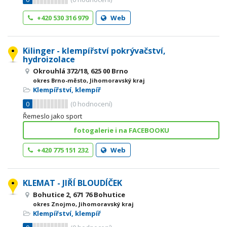
+420 530 316 979
Web
Kilinger - klempířství pokrývačství,
hydroizolace
Okrouhlá 372/18, 625 00 Brno
okres Brno-město, Jihomoravský kraj
Klempířství, klempíř
0
(
0
hodnocení)
Řemeslo jako sport
fotogalerie i na FACEBOOKU
+420 775 151 232
Web
KLEMAT - JIŘÍ BLOUDÍČEK
Bohutice 2, 671 76 Bohutice
okres Znojmo, Jihomoravský kraj
Klempířství, klempíř