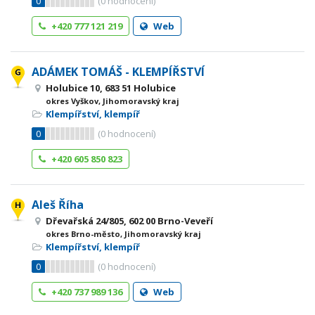
0
(
0
hodnocení)
+420 777 121 219
Web
ADÁMEK TOMÁŠ - KLEMPÍŘSTVÍ
Holubice 10, 683 51 Holubice
okres Vyškov, Jihomoravský kraj
Klempířství, klempíř
0
(
0
hodnocení)
+420 605 850 823
Aleš Říha
Dřevařská 24/805, 602 00 Brno-Veveří
okres Brno-město, Jihomoravský kraj
Klempířství, klempíř
0
(
0
hodnocení)
+420 737 989 136
Web