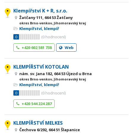
Klempířství K + R, s.r.o.
Žatčany 111, 664 53 Žatčany
okres Brno-venkov, Jihomoravský kraj
Klempířství, klempíř
0
(
0
hodnocení)
+420 602 581 738
Web
KLEMPÍŘSTVÍ KOTOLAN
nám. sv. Jana 182, 664 53 Újezd u Brna
okres Brno-venkov, Jihomoravský kraj
Klempířství, klempíř
0
(
0
hodnocení)
+420 544 224 287
KLEMPÍŘSTVÍ MELKES
Čechova 6/292, 664 51 Šlapanice