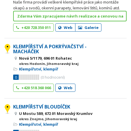
Naše firma provádí veškeré klempířské práce jako montáže
okapů a svodů, okenní parapety, lemování štítů, komínů atd.
Zdarma Vám zpracujeme návrh realizace a cenovou na
+420 728 350 011
Web
Galerie
KLEMPÍŘSTVÍ A POKRÝVAČSTVÍ -
MACHÁČEK
Nová 5/1179, 696 01 Rohatec
okres Hodonín, Jihomoravský kraj
Klempířství, klempíř
0
(
0
hodnocení)
+420 518 360 066
Web
KLEMPÍŘSTVÍ BLOUDÍČEK
U Mostu 589, 672 01 Moravský Krumlov
okres Znojmo, Jihomoravský kraj
Klempířství, klempíř