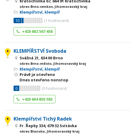
Kratochvilka 67, 664 91 Kratochvilka
okres Brno-venkov, Jihomoravský kraj
Klempířství, klempíř
10
(
1
hodnocení)
+420 602 567 458
KLEMPÍŘSTVÍ Svoboda
Svážná 21, 634 00 Brno
okres Brno-město, Jihomoravský kraj
Klempířství, klempíř
Právě je otevřeno
Dnes otevřeno nonstop
0
(
0
hodnocení)
+420 604 850 583
Klempířství Tichý Radek
Fr. Řepky 334, 679 32 Svitávka
okres Blansko, Jihomoravský kraj