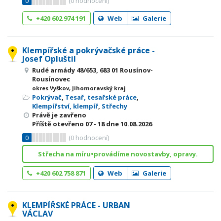
0
(
0
hodnocení)
+420 602 974 191
Web
Galerie
Klempířské a pokrývačské práce -
Josef Opluštil
Rudé armády 48/653, 683 01 Rousínov-
Rousínovec
okres Vyškov, Jihomoravský kraj
Pokrývač
,
Tesař, tesařské práce
,
Klempířství, klempíř
,
Střechy
Právě je zavřeno
Příště otevřeno
07 - 18
dne 10.08.2026
0
(
0
hodnocení)
Střecha na míru•provádíme novostavby, opravy.
+420 602 758 871
Web
Galerie
KLEMPÍŘSKÉ PRÁCE - URBAN
VÁCLAV