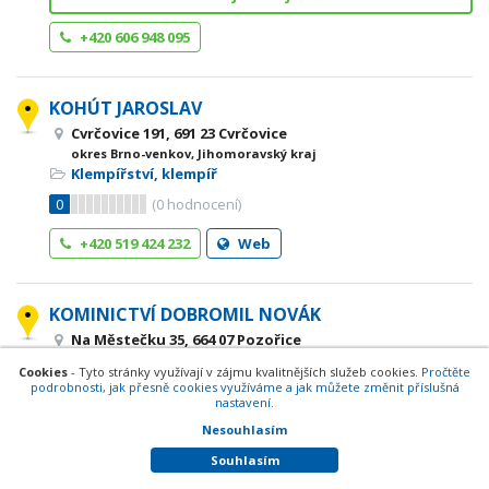
+420 606 948 095
KOHÚT JAROSLAV
Cvrčovice 191, 691 23 Cvrčovice
okres Brno-venkov, Jihomoravský kraj
Klempířství, klempíř
0
(
0
hodnocení)
+420 519 424 232
Web
KOMINICTVÍ DOBROMIL NOVÁK
Na Městečku 35, 664 07 Pozořice
okres Brno-venkov, Jihomoravský kraj
Cookies
- Tyto stránky využívají v zájmu kvalitnějších služeb cookies.
Pročtěte
Klempířství, klempíř
podrobnosti, jak přesně cookies využíváme a jak můžete změnit příslušná
nastavení.
0
(
0
hodnocení)
Nesouhlasím
+420 777 285 365
Souhlasím