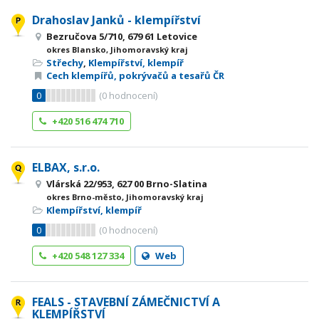
Drahoslav Janků - klempířství
Bezručova 5/710, 679 61 Letovice
okres Blansko, Jihomoravský kraj
Střechy
,
Klempířství, klempíř
Cech klempířů, pokrývačů a tesařů ČR
0
(
0
hodnocení)
+420 516 474 710
ELBAX, s.r.o.
Vlárská 22/953, 627 00 Brno-Slatina
okres Brno-město, Jihomoravský kraj
Klempířství, klempíř
0
(
0
hodnocení)
+420 548 127 334
Web
FEALS - STAVEBNÍ ZÁMEČNICTVÍ A
KLEMPÍŘSTVÍ