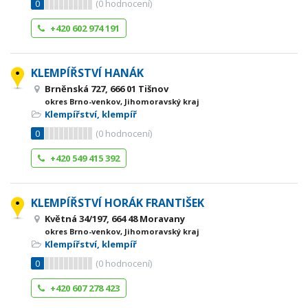
0
(
0
hodnocení)
+420 602 974 191
KLEMPÍŘSTVÍ HANÁK
Brněnská 727, 666 01 Tišnov
okres Brno-venkov, Jihomoravský kraj
Klempířství, klempíř
0
(
0
hodnocení)
+420 549 415 392
KLEMPÍŘSTVÍ HORÁK FRANTIŠEK
Květná 34/197, 664 48 Moravany
okres Brno-venkov, Jihomoravský kraj
Klempířství, klempíř
0
(
0
hodnocení)
+420 607 278 423