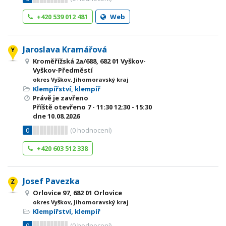
+420 539 012 481
Web
Jaroslava Kramářová
Kroměřížská 2a/688, 682 01 Vyškov-
Vyškov-Předměstí
okres Vyškov, Jihomoravský kraj
Klempířství, klempíř
Právě je zavřeno
Příště otevřeno
7 - 11:30
12:30 - 15:30
dne 10.08.2026
0
(
0
hodnocení)
+420 603 512 338
Josef Pavezka
Orlovice 97, 682 01 Orlovice
okres Vyškov, Jihomoravský kraj
Klempířství, klempíř
0
(
0
hodnocení)