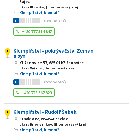
Rájec
okres Blansko, Jihomoravský kraj
Klempířství, klempíř
0
(
0
hodnocení)
+420 777 314 847
Klempířství - pokrývačství Zeman
a syn
Křižanovice 57, 685 01 Křižanovice
okres Vyškov, Jihomoravský kraj
Klempířství, klempíř
0
(
0
hodnocení)
+420 723 367 829
Klempířství - Rudolf Šebek
Pravlov 82, 664 64 Pravlov
okres Brno-venkov, Jihomoravský kraj
Klempířství, klempíř