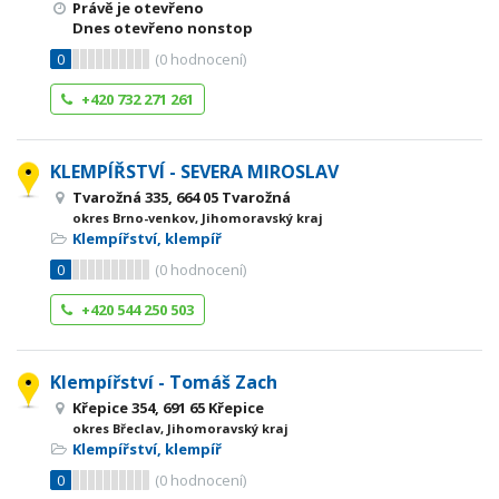
Právě je otevřeno
Dnes otevřeno nonstop
0
(
0
hodnocení)
+420 732 271 261
KLEMPÍŘSTVÍ - SEVERA MIROSLAV
Tvarožná 335, 664 05 Tvarožná
okres Brno-venkov, Jihomoravský kraj
Klempířství, klempíř
0
(
0
hodnocení)
+420 544 250 503
Klempířství - Tomáš Zach
Křepice 354, 691 65 Křepice
okres Břeclav, Jihomoravský kraj
Klempířství, klempíř
0
(
0
hodnocení)