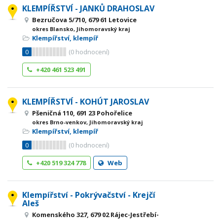
KLEMPÍŘSTVÍ - JANKŮ DRAHOSLAV
Bezručova 5/710, 679 61 Letovice
okres Blansko, Jihomoravský kraj
Klempířství, klempíř
0
(
0
hodnocení)
+420 461 523 491
KLEMPÍŘSTVÍ - KOHÚT JAROSLAV
Pšeničná 110, 691 23 Pohořelice
okres Brno-venkov, Jihomoravský kraj
Klempířství, klempíř
0
(
0
hodnocení)
+420 519 324 778
Web
Klempířství - Pokrývačství - Krejčí
Aleš
Komenského 327, 679 02 Rájec-Jestřebí-