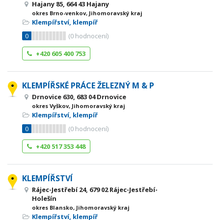
Hajany 85, 664 43 Hajany
okres Brno-venkov, Jihomoravský kraj
Klempířství, klempíř
0
(
0
hodnocení)
+420 605 400 753
KLEMPÍŘSKÉ PRÁCE ŽELEZNÝ M & P
Drnovice 630, 683 04 Drnovice
okres Vyškov, Jihomoravský kraj
Klempířství, klempíř
0
(
0
hodnocení)
+420 517 353 448
KLEMPÍŘSTVÍ
Rájec-Jestřebí 24, 679 02 Rájec-Jestřebí-
Holešín
okres Blansko, Jihomoravský kraj
Klempířství, klempíř