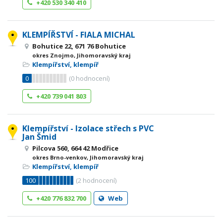
+420 530 340 410
KLEMPÍŘSTVÍ - FIALA MICHAL
Bohutice 22, 671 76 Bohutice
okres Znojmo, Jihomoravský kraj
Klempířství, klempíř
0
(
0
hodnocení)
+420 739 041 803
Klempířství - Izolace střech s PVC
Jan Šmid
Pilcova 560, 664 42 Modřice
okres Brno-venkov, Jihomoravský kraj
Klempířství, klempíř
100
(
2
hodnocení)
+420 776 832 700
Web