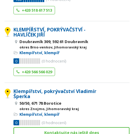
+420 518 617 513
KLEMPÍŘSTVÍ, POKRÝVAČSTVÍ -
HAVLÍČEK JIŘÍ
Doubravník 309, 592 61 Doubravník
okres Brno-venkov, Jihomoravský kraj
Klempířství, klempíř
0
(
0
hodnocení)
+420 566 566 029
Klempířství, pokrývačství Vladimír
Šperka
50/50, 671 78 Borotice
okres Znojmo, Jihomoravský kraj
Klempířství, klempíř
0
(
0
hodnocení)
Kontaktujte nás ještě dnes