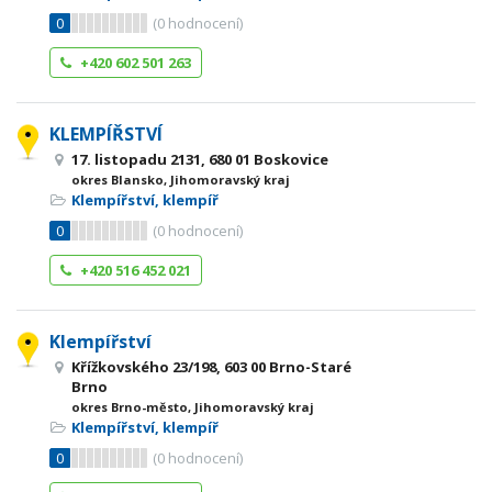
0
(
0
hodnocení)
+420 602 501 263
KLEMPÍŘSTVÍ
17. listopadu 2131, 680 01 Boskovice
okres Blansko, Jihomoravský kraj
Klempířství, klempíř
0
(
0
hodnocení)
+420 516 452 021
Klempířství
Křížkovského 23/198, 603 00 Brno-Staré
Brno
okres Brno-město, Jihomoravský kraj
Klempířství, klempíř
0
(
0
hodnocení)