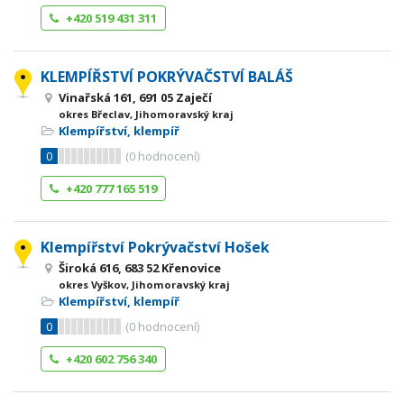
+420 519 431 311
KLEMPÍŘSTVÍ POKRÝVAČSTVÍ BALÁŠ
Vinařská 161, 691 05 Zaječí
okres Břeclav, Jihomoravský kraj
Klempířství, klempíř
0
(
0
hodnocení)
+420 777 165 519
Klempířství Pokrývačství Hošek
Široká 616, 683 52 Křenovice
okres Vyškov, Jihomoravský kraj
Klempířství, klempíř
0
(
0
hodnocení)
+420 602 756 340