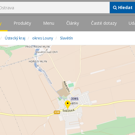
Hledat
y
Produkty
Menu
Články
Časté dotazy
Udá
Ústecký kraj
okres Louny
Slavětín