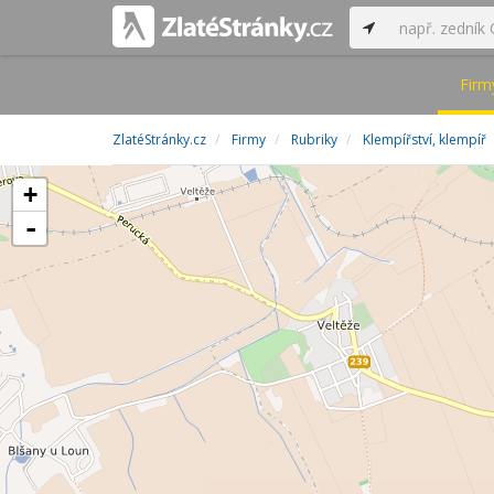
Firm
ZlatéStránky.cz
Firmy
Rubriky
Klempířství, klempíř
+
-