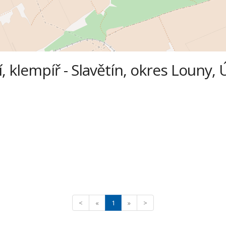
, klempíř - Slavětín, okres Louny, 
<
«
1
»
>