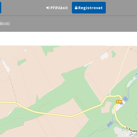
Přihlásit
Registrovat
losti