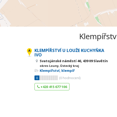
Klempířství
KLEMPÍŘSTVÍ U LOUŽE KUCHYŇKA
IVO
Svatojánské náměstí 46, 439 09 Slavětín
okres Louny, Ústecký kraj
Klempířství, klempíř
0
(
0
hodnocení)
+420 415 677 106