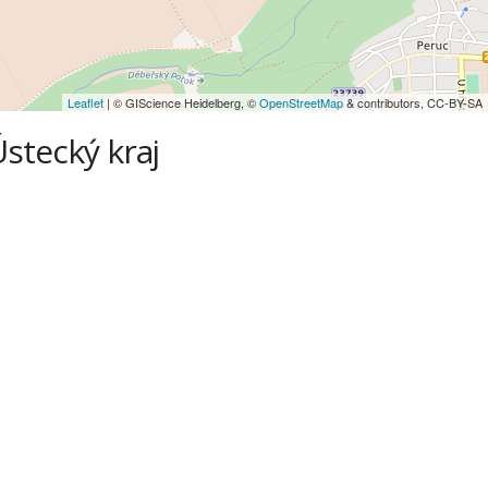
Leaflet
| © GIScience Heidelberg, ©
OpenStreetMap
& contributors, CC-BY-SA
Ústecký kraj