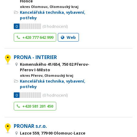
Holice
okres Olomouc, Olomoucký kraj
Kancelářská technika, vybavení,
potřeby
0
(
0
hodnocení)
+420 777 642 999
Web
PRONA - INTERIER
Komenského 41/654, 750 02 Přerov-
Přerov I-Město
okres Přerov, Olomoucký kraj
Kancelářská technika, vybavení,
potřeby
0
(
0
hodnocení)
+420 581 201 450
PRONAR s.r.o.
Lazce 559, 779 00 Olomouc-Lazce