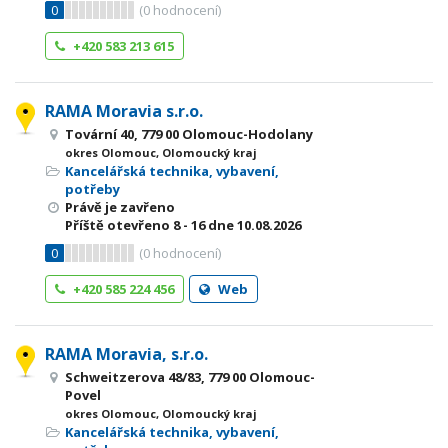
0
(
0
hodnocení)
+420 583 213 615
RAMA Moravia s.r.o.
Tovární 40, 779 00 Olomouc-Hodolany
okres Olomouc, Olomoucký kraj
Kancelářská technika, vybavení,
potřeby
Právě je zavřeno
Příště otevřeno
8 - 16
dne 10.08.2026
0
(
0
hodnocení)
+420 585 224 456
Web
RAMA Moravia, s.r.o.
Schweitzerova 48/83, 779 00 Olomouc-
Povel
okres Olomouc, Olomoucký kraj
Kancelářská technika, vybavení,