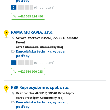
potřeby
0
(
0
hodnocení)
+420 585 224 456
RAMA MORAVIA, s.r.o.
Schweitzerova 83/243, 779 00 Olomouc-
Povel
okres Olomouc, Olomoucký kraj
Kancelářská technika, vybavení,
potřeby
0
(
0
hodnocení)
+420 580 990 023
RBR Reprosysteme, spol. s r.o.
Vrahovická 41/4317, 796 01 Prostějov
okres Prostějov, Olomoucký kraj
Kancelářská technika, vybavení,
potřeby