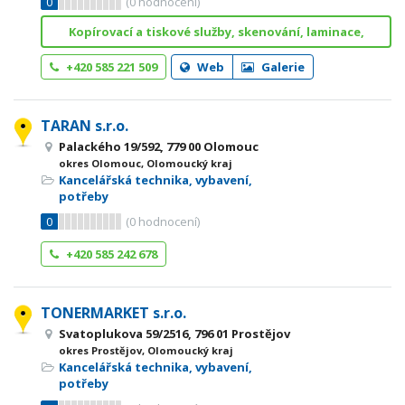
0
(
0
hodnocení)
Kopírovací a tiskové služby, skenování, laminace,
+420 585 221 509
Web
Galerie
TARAN s.r.o.
Palackého 19/592, 779 00 Olomouc
okres Olomouc, Olomoucký kraj
Kancelářská technika, vybavení,
potřeby
0
(
0
hodnocení)
+420 585 242 678
TONERMARKET s.r.o.
Svatoplukova 59/2516, 796 01 Prostějov
okres Prostějov, Olomoucký kraj
Kancelářská technika, vybavení,
potřeby