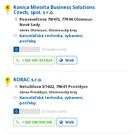
Konica Minolta Business Solutions
Czech, spol. s r.o.
Rooseveltova 79/472, 779 00 Olomouc-
Nové Sady
okres Olomouc, Olomoucký kraj
Kancelářská technika, vybavení,
potřeby
0
(
0
hodnocení)
+420 585 434 824
Web
KORAC s.r.o.
Netušilova 3/1622, 796 01 Prostějov
okres Prostějov, Olomoucký kraj
Kancelářská technika, vybavení,
potřeby
0
(
0
hodnocení)
+420 588 008 060
Web