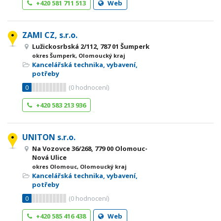
+420 581 711 513
Web
ZAMI CZ, s.r.o.
Lužickosrbská 2/112, 787 01 Šumperk
okres Šumperk, Olomoucký kraj
Kancelářská technika, vybavení,
potřeby
0
(
0
hodnocení)
+420 583 213 936
UNITON s.r.o.
Na Vozovce 36/268, 779 00 Olomouc-
Nová Ulice
okres Olomouc, Olomoucký kraj
Kancelářská technika, vybavení,
potřeby
0
(
0
hodnocení)
+420 585 416 438
Web