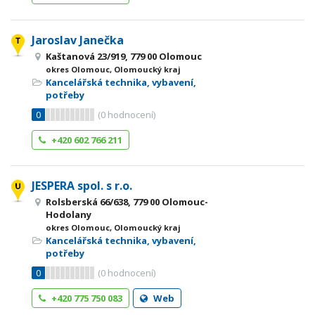
Jaroslav Janečka
Kaštanová 23/919, 779 00 Olomouc
okres Olomouc, Olomoucký kraj
Kancelářská technika, vybavení,
potřeby
0
(
0
hodnocení)
+420 602 766 211
JESPERA spol. s r.o.
Rolsberská 66/638, 779 00 Olomouc-
Hodolany
okres Olomouc, Olomoucký kraj
Kancelářská technika, vybavení,
potřeby
0
(
0
hodnocení)
+420 775 750 083
Web