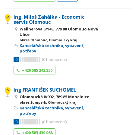
Ing. Miloš Zahálka - Economic
servis Olomouc
Wellnerova 5/145, 779 00 Olomouc-Nová
Ulice
okres Olomouc, Olomoucký kraj
Kancelářská technika, vybavení,
potřeby
0
(
0
hodnocení)
+420 585 242 350
Ing.FRANTIŠEK SUCHOMEL
Olomoucká 8/992, 789 85 Mohelnice
okres Šumperk, Olomoucký kraj
Kancelářská technika, vybavení,
potřeby
0
(
0
hodnocení)
+420 583 430 068