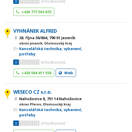
0
(
0
hodnocení)
+420 777 302 672
VYHNÁNEK ALFRED
28. října 36/864, 790 01 Jeseník
okres Jeseník, Olomoucký kraj
Kancelářská technika, vybavení,
potřeby
0
(
0
hodnocení)
+420 584 411 558
Web
WESECO CZ s.r.o.
Nahošovice 8, 751 14 Nahošovice
okres Přerov, Olomoucký kraj
Kancelářská technika, vybavení,
potřeby
0
(
0
hodnocení)