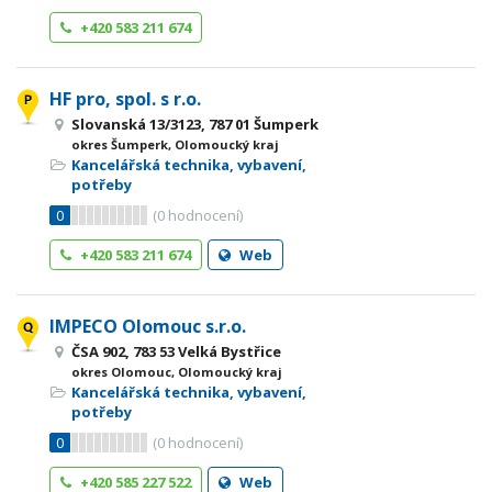
+420 583 211 674
HF pro, spol. s r.o.
Slovanská 13/3123, 787 01 Šumperk
okres Šumperk, Olomoucký kraj
Kancelářská technika, vybavení,
potřeby
0
(
0
hodnocení)
+420 583 211 674
Web
IMPECO Olomouc s.r.o.
ČSA 902, 783 53 Velká Bystřice
okres Olomouc, Olomoucký kraj
Kancelářská technika, vybavení,
potřeby
0
(
0
hodnocení)
+420 585 227 522
Web