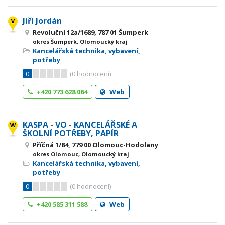
Jiří Jordán
Revoluční 12a/1689, 787 01 Šumperk
okres Šumperk, Olomoucký kraj
Kancelářská technika, vybavení,
potřeby
0
(
0
hodnocení)
+420 773 628 064
Web
KASPA - VO - KANCELÁŘSKÉ A
ŠKOLNÍ POTŘEBY, PAPÍR
Příčná 1/84, 779 00 Olomouc-Hodolany
okres Olomouc, Olomoucký kraj
Kancelářská technika, vybavení,
potřeby
0
(
0
hodnocení)
+420 585 311 588
Web