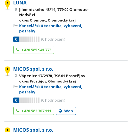
LUNA
Jilemnického 43/14, 779 00 Olomouc-
Nedvězí
okres Olomouc, Olomoucký kraj
Kancelářská technika, vybavení,
potřeby
0
(
0
hodnocení)
+420 585 941 773
MICOS spol. s r.o.
Vápenice 17/2970, 796 01 Prostějov
okres Prostějov, Olomoucký kraj
Kancelářská technika, vybavení,
potřeby
0
(
0
hodnocení)
+420 582 307 111
Web
MICOS spol. s r.o.