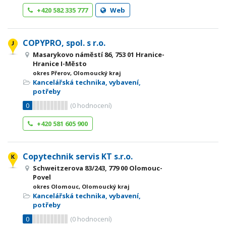
+420 582 335 777
Web
COPYPRO, spol. s r.o.
Masarykovo náměstí 86, 753 01 Hranice-
Hranice I-Město
okres Přerov, Olomoucký kraj
Kancelářská technika, vybavení,
potřeby
0
(
0
hodnocení)
+420 581 605 900
Copytechnik servis KT s.r.o.
Schweitzerova 83/243, 779 00 Olomouc-
Povel
okres Olomouc, Olomoucký kraj
Kancelářská technika, vybavení,
potřeby
0
(
0
hodnocení)