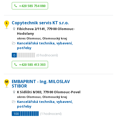
+420 585 754 080
Copytechnik servis KT s.r.o.
Fibichova 2/1141, 779 00 Olomouc-
Hodolany
okres Olomouc, Olomoucký kraj
Kancelářská technika, vybavení,
potřeby
0
(
0
hodnocení)
+420 585 413 303
EMBAPRINT - Ing. MILOSLAV
STIBOR
K Sídlišti 8/303, 779 00 Olomouc-Povel
okres Olomouc, Olomoucký kraj
Kancelářská technika, vybavení,
potřeby
100
(
1
hodnocení)