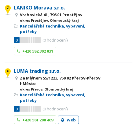
LANIKO Morava s.r.o.
Vrahovická 41, 796 01 Prostějov
okres Prostějov, Olomoucký kraj
Kancelářská technika, vybavení,
potřeby
0
(
0
hodnocení)
+420 582 302 031
LUMA trading s.r.o.
Za Mlýnem 55/1223, 750 02 Přerov-Přerov
I-Město
okres Přerov, Olomoucký kraj
Kancelářská technika, vybavení,
potřeby
0
(
0
hodnocení)
+420 581 200 469
Web