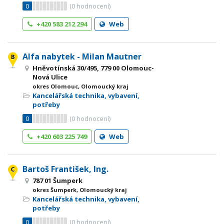
0
(
0
hodnocení)
+420 583 212 294
Web
Alfa nabytek - Milan Mautner
Hněvotínská 30/495, 779 00 Olomouc-
Nová Ulice
okres Olomouc, Olomoucký kraj
Kancelářská technika, vybavení,
potřeby
0
(
0
hodnocení)
+420 603 225 749
Web
Bartoš František, Ing.
787 01 Šumperk
okres Šumperk, Olomoucký kraj
Kancelářská technika, vybavení,
potřeby
0
(
0
hodnocení)