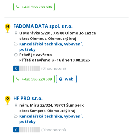
+420 588 288 696
FADOMA DATA spol. s r.o.
U Morávky 5/201, 779 00 Olomouc-Lazce
okres Olomouc, Olomoucký kraj
Kancelářská technika, vybavení,
potřeby
Právě je zavřeno
Příště otevřeno
8 - 16
dne 10.08.2026
0
(
0
hodnocení)
+420 585 224 509
Web
HF PRO s.r.o.
nám. Míru 22/324, 787 01 Šumperk
okres Šumperk, Olomoucký kraj
Kancelářská technika, vybavení,
potřeby
0
(
0
hodnocení)