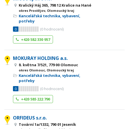
Kralický Háj 365, 798 12 Kralice na Hané
okres Prostějov, Olomoucký kraj
Kancelářská technika, vybavení,
potřeby
0
(
0
hodnocení)
+420 582 330 957
MOKURAY HOLDING a.s.
8. května 7/521, 779 00 Olomouc
okres Olomouc, Olomoucký kraj
Kancelářská technika, vybavení,
potřeby
0
(
0
hodnocení)
+420 585 222 790
ORFIDEUS s.r.o.
Tovární 1a/1332, 790 01 Jeseník