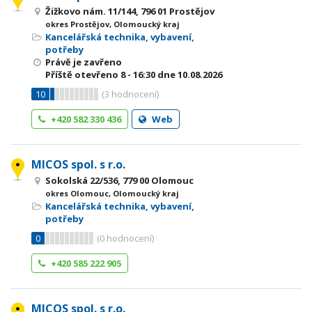
Žižkovo nám. 11/144, 796 01 Prostějov
okres Prostějov, Olomoucký kraj
Kancelářská technika, vybavení,
potřeby
Právě je zavřeno
Příště otevřeno
8 - 16:30
dne 10.08.2026
10
(
3
hodnocení)
+420 582 330 436
Web
MICOS spol. s r.o.
Sokolská 22/536, 779 00 Olomouc
okres Olomouc, Olomoucký kraj
Kancelářská technika, vybavení,
potřeby
0
(
0
hodnocení)
+420 585 222 905
MICOS spol. s r.o.