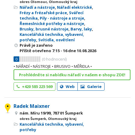
okres Olomouc, Olomoucký kraj
Nářadí a nástroje
,
Nářadí elektrické
,
Frézy a frézařské práce
,
Svářecí
technika
,
Pily - nástroje a stroje
,
Řemeslnické potřeby a nástroje
,
Brusky, brusné nástroje
,
Barvy, laky
,
Kancelářská technika, vybavení,
potřeby
,
Svítidla, osvětlení
Právě je zavřeno
Příště otevřeno
7:15 - 16
dne 10.08.2026
0
(
0
hodnocení)
• NÁŘADÍ • NÁSTROJE • BRUSIVO • MĚŘIDLA •
Prohlédněte si nabídku nářadí v našem e-shopu ZDE!
+420 585 225 569
Web
Galerie
Radek Maixner
nám. Míru 19/99, 787 01 Šumperk
okres Šumperk, Olomoucký kraj
Kancelářská technika, vybavení,
potřeby