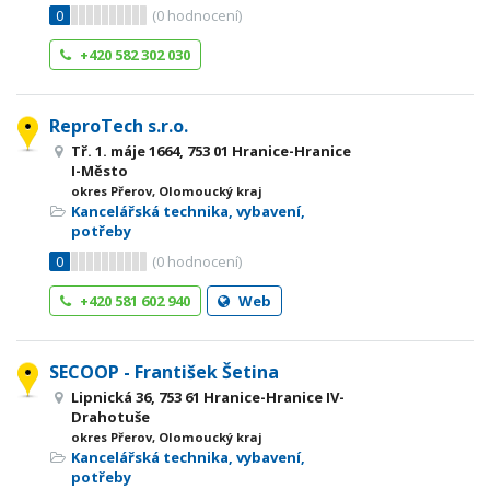
0
(
0
hodnocení)
+420 582 302 030
ReproTech s.r.o.
Tř. 1. máje 1664, 753 01 Hranice-Hranice
I-Město
okres Přerov, Olomoucký kraj
Kancelářská technika, vybavení,
potřeby
0
(
0
hodnocení)
+420 581 602 940
Web
SECOOP - František Šetina
Lipnická 36, 753 61 Hranice-Hranice IV-
Drahotuše
okres Přerov, Olomoucký kraj
Kancelářská technika, vybavení,
potřeby