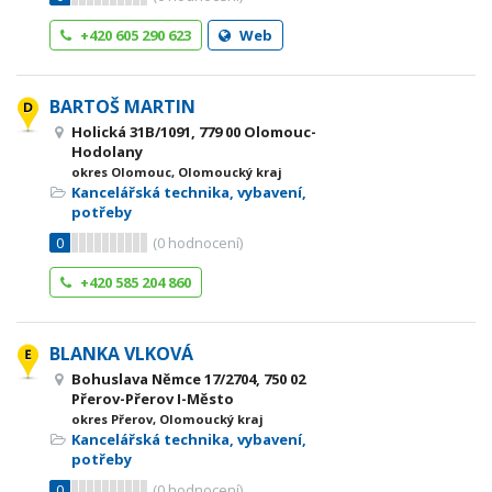
+420 605 290 623
Web
BARTOŠ MARTIN
Holická 31B/1091, 779 00 Olomouc-
Hodolany
okres Olomouc, Olomoucký kraj
Kancelářská technika, vybavení,
potřeby
0
(
0
hodnocení)
+420 585 204 860
BLANKA VLKOVÁ
Bohuslava Němce 17/2704, 750 02
Přerov-Přerov I-Město
okres Přerov, Olomoucký kraj
Kancelářská technika, vybavení,
potřeby
0
(
0
hodnocení)