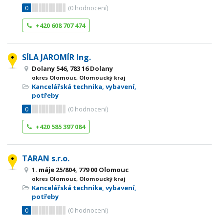
0
(
0
hodnocení)
+420 608 707 474
SÍLA JAROMÍR Ing.
Dolany 546, 783 16 Dolany
okres Olomouc, Olomoucký kraj
Kancelářská technika, vybavení,
potřeby
0
(
0
hodnocení)
+420 585 397 084
TARAN s.r.o.
1. máje 25/804, 779 00 Olomouc
okres Olomouc, Olomoucký kraj
Kancelářská technika, vybavení,
potřeby
0
(
0
hodnocení)