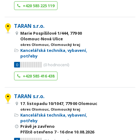
+420 585 225 119
TARAN s.r.o.
Marie Pospíšilové 1/444, 779 00
Olomouc-Nová Ulice
okres Olomouc, Olomoucký kraj
Kancelářská technika, vybavení,
potřeby
0
(
0
hodnocení)
+420 585 416 438
TARAN s.r.o.
17. listopadu 10/1047, 779 00 Olomouc
okres Olomouc, Olomoucký kraj
Kancelářská technika, vybavení,
potřeby
Právě je zavřeno
Příště otevřeno
7 - 16
dne 10.08.2026