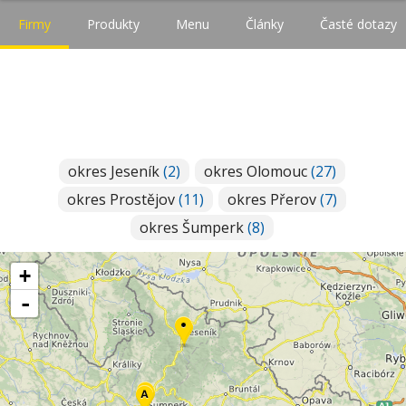
Firmy
Produkty
Menu
Články
Časté dotazy
okres Jeseník
(2)
okres Olomouc
(27)
okres Prostějov
(11)
okres Přerov
(7)
okres Šumperk
(8)
+
-