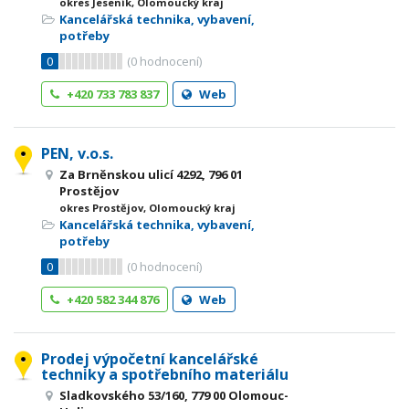
okres Jeseník, Olomoucký kraj
Kancelářská technika, vybavení,
potřeby
0
(
0
hodnocení)
+420 733 783 837
Web
PEN, v.o.s.
Za Brněnskou ulicí 4292, 796 01
Prostějov
okres Prostějov, Olomoucký kraj
Kancelářská technika, vybavení,
potřeby
0
(
0
hodnocení)
+420 582 344 876
Web
Prodej výpočetní kancelářské
techniky a spotřebního materiálu
Sladkovského 53/160, 779 00 Olomouc-