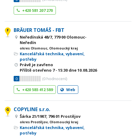
+420 581 207 270
BRÄUER TOMÁŠ - FBT
Neředínská 48/7, 779 00 Olomouc-
Neředín
okres Olomouc, Olomoucký kraj
Kancelářská technika, vybavení,
potřeby
Právě je zavřeno
Příště otevřeno
7 - 15:30
dne 10.08.2026
0
(
0
hodnocení)
+420 585 412 589
Web
COPYLINE s.r.o.
Šárka 21/1907, 796 01 Prostějov
okres Prostějov, Olomoucký kraj
Kancelářská technika, vybavení,
potřeby