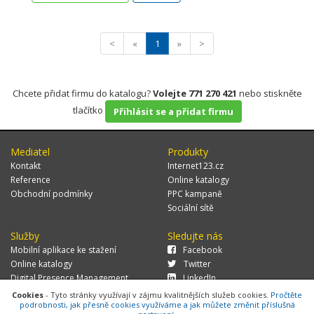
<
«
1
»
>
Chcete přidat firmu do katalogu?
Volejte 771 270 421
nebo stiskněte
tlačítko
Přihlásit se a přidat firmu
Mediatel
Produkty
Kontakt
Internet123.cz
Reference
Online katalogy
Obchodní podmínky
PPC kampaně
Sociální sítě
Služby
Sledujte nás
Mobilní aplikace ke stažení
Facebook
Online katalogy
Twitter
Digital Presence Management
LinkedIn
Více zákazníků
Cookies
- Tyto stránky využívají v zájmu kvalitnějších služeb cookies.
Pročtěte
podrobnosti, jak přesně cookies využíváme a jak můžete změnit příslušná