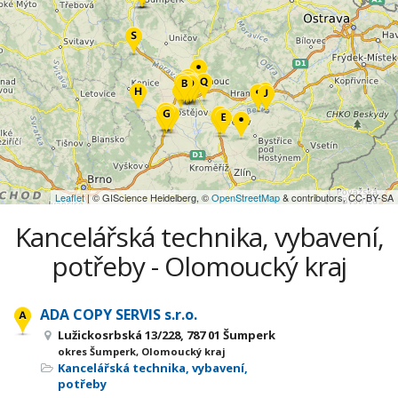
Leaflet
| © GIScience Heidelberg, ©
OpenStreetMap
& contributors, CC-BY-SA
Kancelářská technika, vybavení,
potřeby - Olomoucký kraj
ADA COPY SERVIS s.r.o.
Lužickosrbská 13/228, 787 01 Šumperk
okres Šumperk, Olomoucký kraj
Kancelářská technika, vybavení,
potřeby