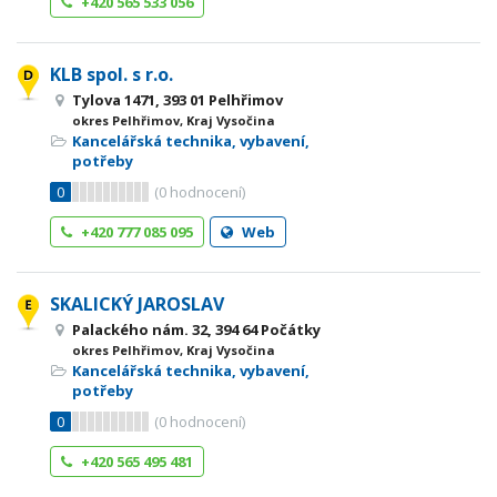
+420 565 533 056
KLB spol. s r.o.
Tylova 1471, 393 01 Pelhřimov
okres Pelhřimov, Kraj Vysočina
Kancelářská technika, vybavení,
potřeby
0
(
0
hodnocení)
+420 777 085 095
Web
SKALICKÝ JAROSLAV
Palackého nám. 32, 394 64 Počátky
okres Pelhřimov, Kraj Vysočina
Kancelářská technika, vybavení,
potřeby
0
(
0
hodnocení)
+420 565 495 481