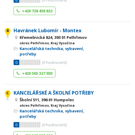
0
(
0
hodnocení)
+420 728 458 832
Havránek Lubomír - Montex
Křemešnická 824, 393 01 Pelhřimov
okres Pelhřimov, Kraj Vysočina
Kancelářská technika, vybavení,
potřeby
0
(
0
hodnocení)
+420 565 327 930
KANCELÁŘSKÉ A ŠKOLNÍ POTŘEBY
Školní 511, 396 01 Humpolec
okres Pelhřimov, Kraj Vysočina
Kancelářská technika, vybavení,
potřeby
0
(
0
hodnocení)