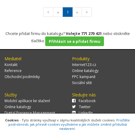
<
«
1
»
>
Chcete přidat firmu do katalogu?
Volejte 771 270 421
nebo stiskněte
tlačítko
Přihlásit se a přidat firmu
Mediatel
Produkty
Kontakt
Internet123.cz
Reference
Online katalogy
Obchodní podmínky
PPC kampaně
Sociální sítě
Služby
Sledujte nás
Mobilní aplikace ke stažení
Facebook
Online katalogy
Twitter
Digital Presence Management
LinkedIn
Více zákazníků
Cookies
- Tyto stránky využívají v zájmu kvalitnějších služeb cookies.
Pročtěte
podrobnosti, jak přesně cookies využíváme a jak můžete změnit příslušná
nastavení.