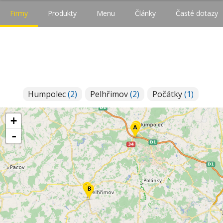
Firmy
Produkty
Menu
Články
Časté dotazy
Humpolec
(2)
Pelhřimov
(2)
Počátky
(1)
+
-