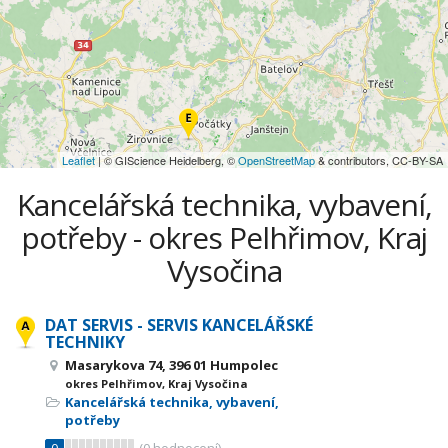
Leaflet
| © GIScience Heidelberg, ©
OpenStreetMap
& contributors, CC-BY-SA
Kancelářská technika, vybavení,
potřeby - okres Pelhřimov, Kraj
Vysočina
DAT SERVIS - SERVIS KANCELÁŘSKÉ
TECHNIKY
Masarykova 74, 396 01 Humpolec
okres Pelhřimov, Kraj Vysočina
Kancelářská technika, vybavení,
potřeby