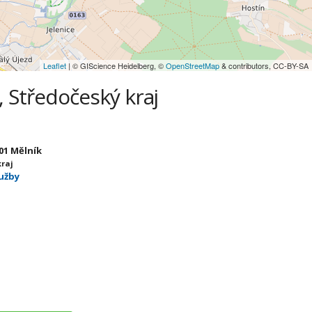
Leaflet
| © GIScience Heidelberg, ©
OpenStreetMap
& contributors, CC-BY-SA
, Středočeský kraj
 01 Mělník
kraj
lužby