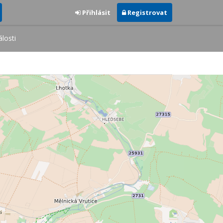
Přihlásit
Registrovat
losti