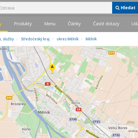
Hledat
y
Produkty
Menu
Články
Časté dotazy
Udá
, služby
Středočeský kraj
okres Mělník
Mělník