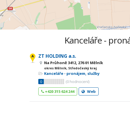
Kanceláře - proná
ZT HOLDING a.s.
Na Průhoně 3412, 276 01 Mělník
okres Mělník, Středočeský kraj
Kanceláře - pronájem, služby
0
(
0
hodnocení)
+420 315 624 244
Web