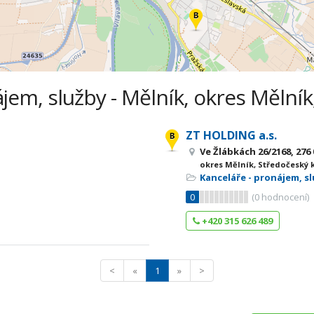
jem, služby - Mělník, okres Mělník
ZT HOLDING a.s.
Ve Žlábkách 26/2168, 276
okres Mělník, Středočeský 
Kanceláře - pronájem, s
0
(
0
hodnocení)
+420 315 626 489
<
«
1
»
>