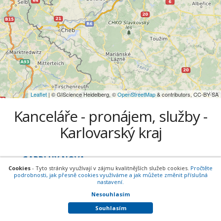
Leaflet
| © GIScience Heidelberg, ©
OpenStreetMap
& contributors, CC-BY-SA
Kanceláře - pronájem, služby -
Karlovarský kraj
GARDLUX NOVA s.r.o.
Cookies
- Tyto stránky využívají v zájmu kvalitnějších služeb cookies.
Pročtěte
Krymská 1723/4, 360 01 Karlovy Vary
podrobnosti, jak přesně cookies využíváme a jak můžete změnit příslušná
okres Karlovy Vary, Karlovarský kraj
nastavení.
Firma
,
Elektronika
,
Domácí potřeby -
Nesouhlasím
velkoobchod
,
Kanceláře - pronájem,
služby
Souhlasím
0
(
0
hodnocení)