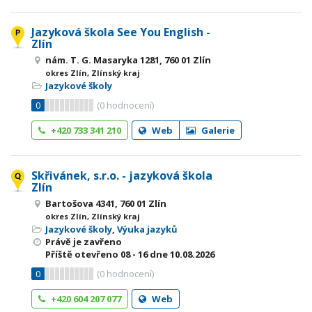
Jazyková škola See You English -
Zlín
nám. T. G. Masaryka 1281, 760 01 Zlín
okres Zlín, Zlínský kraj
Jazykové školy
0
(
0
hodnocení)
+420 733 341 210
Web
Galerie
Skřivánek, s.r.o. - jazyková škola
Zlín
Bartošova 4341, 760 01 Zlín
okres Zlín, Zlínský kraj
Jazykové školy
,
Výuka jazyků
Právě je zavřeno
Příště otevřeno
08 - 16
dne 10.08.2026
0
(
0
hodnocení)
+420 604 207 077
Web