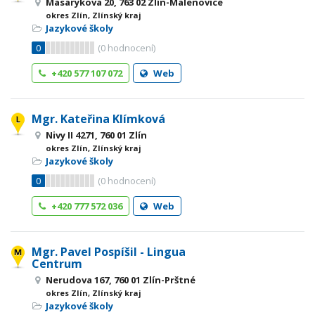
Masarykova 20, 763 02 Zlín-Malenovice
okres Zlín, Zlínský kraj
Jazykové školy
0
(
0
hodnocení)
+420 577 107 072
Web
Mgr. Kateřina Klímková
Nivy II 4271, 760 01 Zlín
okres Zlín, Zlínský kraj
Jazykové školy
0
(
0
hodnocení)
+420 777 572 036
Web
Mgr. Pavel Pospíšil - Lingua
Centrum
Nerudova 167, 760 01 Zlín-Prštné
okres Zlín, Zlínský kraj
Jazykové školy