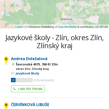
Leaflet
| © GIScience Heidelberg, ©
OpenStreetMap
& contributors, CC-BY-SA
Jazykové školy - Zlín, okres Zlín,
Zlínský kraj
Andrea Doležalová
Ševcovská 4075, 760 01 Zlín
okres Zlín, Zlínský kraj
Jazykové školy
0
(
0
hodnocení)
+420 733 779 583
ČERVÍNKOVÁ LIBUŠE