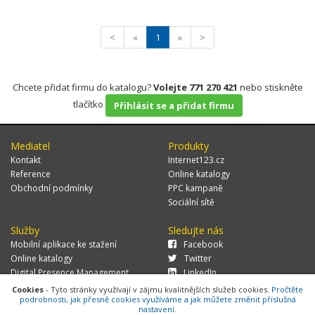
<
«
1
»
>
Chcete přidat firmu do katalogu?
Volejte 771 270 421
nebo stiskněte
tlačítko
Přihlásit se a přidat firmu
Mediatel
Produkty
Kontakt
Internet123.cz
Reference
Online katalogy
Obchodní podmínky
PPC kampaně
Sociální sítě
Služby
Sledujte nás
Mobilní aplikace ke stažení
Facebook
Online katalogy
Twitter
Digital Presence Management
LinkedIn
Více zákazníků
Cookies
- Tyto stránky využívají v zájmu kvalitnějších služeb cookies.
Pročtěte
podrobnosti, jak přesně cookies využíváme a jak můžete změnit příslušná
nastavení.