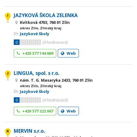
JAZYKOVÁ ŠKOLA ZELENKA
Kvítková 4703, 760 01 Zlín
okres Zlín, Zlínský kraj
Jazykové školy
0
(
0
hodnocení)
+420 577 144 669
Web
LINGUA, spol. s r.o.
nám. T. G. Masaryka 2433, 760 01 Zlín
okres Zlín, Zlínský kraj
Jazykové školy
0
(
0
hodnocení)
+420 577 222 067
Web
MERVIN s.r.o.