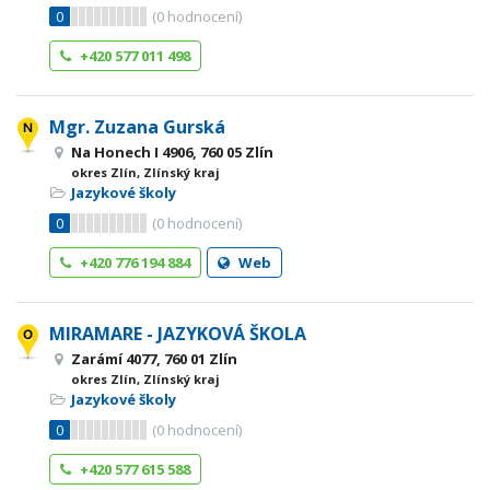
0
(
0
hodnocení)
+420 577 011 498
Mgr. Zuzana Gurská
Na Honech I 4906, 760 05 Zlín
okres Zlín, Zlínský kraj
Jazykové školy
0
(
0
hodnocení)
+420 776 194 884
Web
MIRAMARE - JAZYKOVÁ ŠKOLA
Zarámí 4077, 760 01 Zlín
okres Zlín, Zlínský kraj
Jazykové školy
0
(
0
hodnocení)
+420 577 615 588