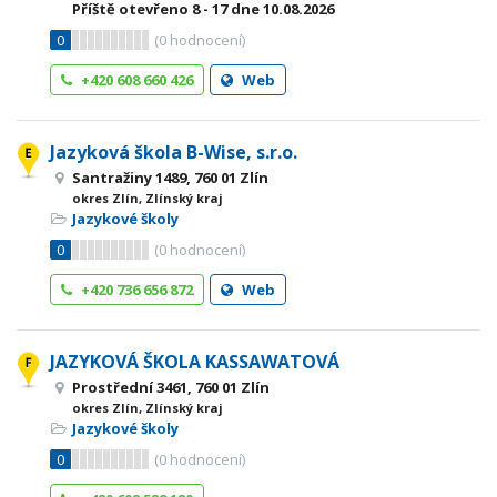
Příště otevřeno
8 - 17
dne 10.08.2026
0
(
0
hodnocení)
+420 608 660 426
Web
Jazyková škola B-Wise, s.r.o.
Santražiny 1489, 760 01 Zlín
okres Zlín, Zlínský kraj
Jazykové školy
0
(
0
hodnocení)
+420 736 656 872
Web
JAZYKOVÁ ŠKOLA KASSAWATOVÁ
Prostřední 3461, 760 01 Zlín
okres Zlín, Zlínský kraj
Jazykové školy
0
(
0
hodnocení)