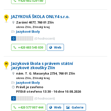
+420 602 529 180
JAZYKOVÁ ŠKOLA ONLY4 s.r.o.
Zarámí 4077, 760 01 Zlín
okres Zlín, Zlínský kraj
Jazykové školy
0
(
0
hodnocení)
+420 603 545 030
Web
Jazyková škola s právem státní
jazykové zkoušky Zlín
nám. T. G. Masaryka 2734, 760 01 Zlín
okres Zlín, Zlínský kraj
Jazykové školy
Právě je zavřeno
Příště otevřeno
13:30 - 16
dne 10.08.2026
0
(
0
hodnocení)
+420 577 007 444
Web
Galerie