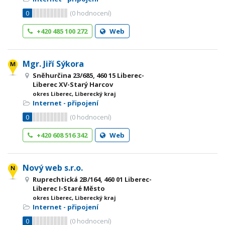
0
(
0
hodnocení)
+420 485 100 272
Web
Mgr. Jiří Sýkora
Sněhurčina 23/685, 460 15 Liberec-
Liberec XV-Starý Harcov
okres Liberec, Liberecký kraj
Internet - připojení
0
(
0
hodnocení)
+420 608 516 342
Web
Nový web s.r.o.
Ruprechtická 2B/164, 460 01 Liberec-
Liberec I-Staré Město
okres Liberec, Liberecký kraj
Internet - připojení
0
(
0
hodnocení)