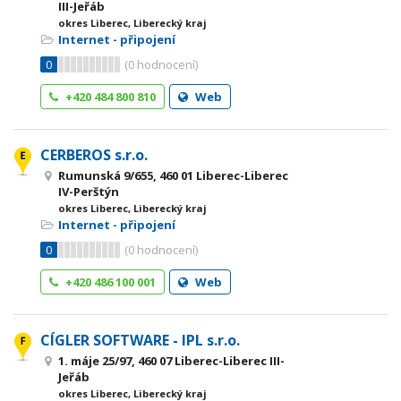
III-Jeřáb
okres Liberec, Liberecký kraj
Internet - připojení
0
(
0
hodnocení)
+420 484 800 810
Web
CERBEROS s.r.o.
Rumunská 9/655, 460 01 Liberec-Liberec
IV-Perštýn
okres Liberec, Liberecký kraj
Internet - připojení
0
(
0
hodnocení)
+420 486 100 001
Web
CÍGLER SOFTWARE - IPL s.r.o.
1. máje 25/97, 460 07 Liberec-Liberec III-
Jeřáb
okres Liberec, Liberecký kraj