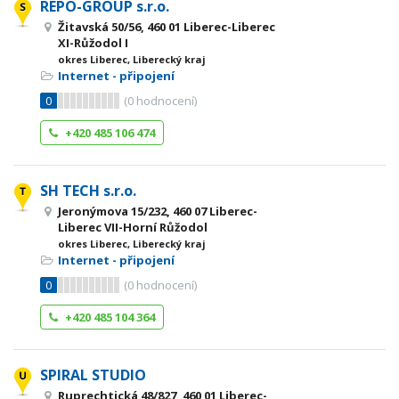
REPO-GROUP s.r.o.
Žitavská 50/56, 460 01 Liberec-Liberec
XI-Růžodol I
okres Liberec, Liberecký kraj
Internet - připojení
0
(
0
hodnocení)
+420 485 106 474
SH TECH s.r.o.
Jeronýmova 15/232, 460 07 Liberec-
Liberec VII-Horní Růžodol
okres Liberec, Liberecký kraj
Internet - připojení
0
(
0
hodnocení)
+420 485 104 364
SPIRAL STUDIO
Ruprechtická 48/827, 460 01 Liberec-