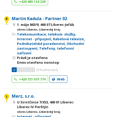
+420 485 124 229
Martin Kadula - Partner 02
1. máje 863/9, 460 07 Liberec-Jeřáb
okres Liberec, Liberecký kraj
Telekomunikace, telekom. služby
,
Internet - připojení
,
Kabelová televize
,
Podnikatelské poradenství
,
Obchodní
zastoupení
,
Telefony, telefonní
zařízení
Právě je otevřeno
Dnes otevřeno nonstop
0
(
0
hodnocení)
+420 721 673 774
Web
Merz, s.r.o.
U Sirotčince 7/353, 460 01 Liberec-
Liberec IV-Perštýn
okres Liberec, Liberecký kraj
Internet - připojení