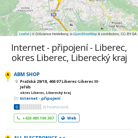
Leaflet
| © GIScience Heidelberg, ©
OpenStreetMap
& contributors, CC-BY-SA
Internet - připojení - Liberec,
okres Liberec, Liberecký kraj
ABM SHOP
Pražská 29/18, 460 07 Liberec-Liberec III-
Jeřáb
okres Liberec, Liberecký kraj
Internet - připojení
0
(
0
hodnocení)
+420 485 100 367
Web