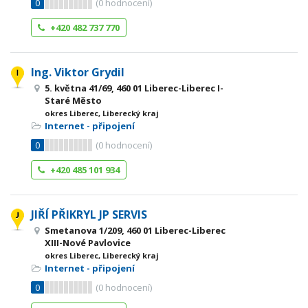
0
(
0
hodnocení)
+420 482 737 770
Ing. Viktor Grydil
5. května 41/69, 460 01 Liberec-Liberec I-
Staré Město
okres Liberec, Liberecký kraj
Internet - připojení
0
(
0
hodnocení)
+420 485 101 934
JIŘÍ PŘIKRYL JP SERVIS
Smetanova 1/209, 460 01 Liberec-Liberec
XIII-Nové Pavlovice
okres Liberec, Liberecký kraj
Internet - připojení
0
(
0
hodnocení)