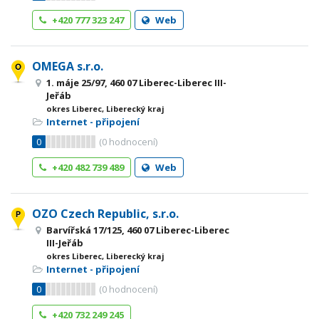
+420 777 323 247
Web
OMEGA s.r.o.
1. máje 25/97, 460 07 Liberec-Liberec III-
Jeřáb
okres Liberec, Liberecký kraj
Internet - připojení
0
(
0
hodnocení)
+420 482 739 489
Web
OZO Czech Republic, s.r.o.
Barvířská 17/125, 460 07 Liberec-Liberec
III-Jeřáb
okres Liberec, Liberecký kraj
Internet - připojení
0
(
0
hodnocení)
+420 732 249 245