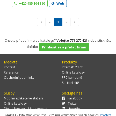
+420 485 104 160
Web
<
«
1
»
>
Chcete přidat firmu do katalogu?
Volejte 771 270 421
nebo stiskněte
tlačítko
Přihlásit se a přidat firmu
Mediatel
Produkty
Kontakt
Internet123.cz
Reference
Online katalogy
Obchodní podmínky
PPC kampaně
Sociální sítě
Služby
Sledujte nás
Mobilní aplikace ke stažení
Facebook
Online katalogy
Twitter
Digital Presence Management
LinkedIn
Více zákazníků
Cookies
- Tyto stránky využívají v zájmu kvalitnějších služeb cookies.
Pročtěte