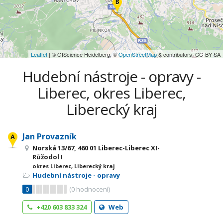
Leaflet
| © GIScience Heidelberg, ©
OpenStreetMap
& contributors, CC-BY-SA
Hudební nástroje - opravy -
Liberec, okres Liberec,
Liberecký kraj
Jan Provazník
Norská 13/67, 460 01 Liberec-Liberec XI-
Růžodol I
okres Liberec, Liberecký kraj
Hudební nástroje - opravy
0
(
0
hodnocení)
+420 603 833 324
Web