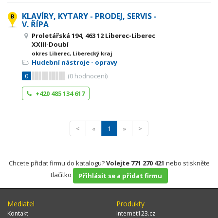
KLAVÍRY, KYTARY - PRODEJ, SERVIS -
V. ŘÍPA
Proletářská 194, 463 12 Liberec-Liberec
XXIII-Doubí
okres Liberec, Liberecký kraj
Hudební nástroje - opravy
0
(
0
hodnocení)
+420 485 134 617
<
«
1
»
>
Chcete přidat firmu do katalogu?
Volejte 771 270 421
nebo stiskněte
tlačítko
Přihlásit se a přidat firmu
Mediatel
Produkty
Kontakt
Internet123.cz