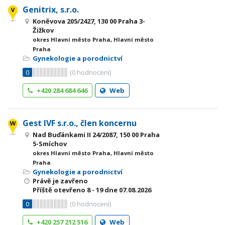
Genitrix, s.r.o.
Koněvova 205/2427, 130 00 Praha 3-
Žižkov
okres Hlavní město Praha, Hlavní město
Praha
Gynekologie a porodnictví
0
(
0
hodnocení)
+420 284 684 646
Web
Gest IVF s.r.o., člen koncernu
Nad Buďánkami II 24/2087, 150 00 Praha
5-Smíchov
okres Hlavní město Praha, Hlavní město
Praha
Gynekologie a porodnictví
Právě je zavřeno
Příště otevřeno
8 - 19
dne 07.08.2026
0
(
0
hodnocení)
+420 257 212 516
Web