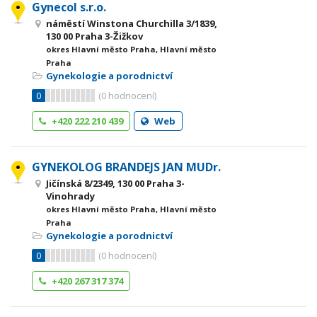
Gynecol s.r.o.
náměstí Winstona Churchilla 3/1839,
130 00 Praha 3-Žižkov
okres Hlavní město Praha, Hlavní město
Praha
Gynekologie a porodnictví
0
(
0
hodnocení)
+420 222 210 439
Web
GYNEKOLOG BRANDEJS JAN MUDr.
Jičínská 8/2349, 130 00 Praha 3-
Vinohrady
okres Hlavní město Praha, Hlavní město
Praha
Gynekologie a porodnictví
0
(
0
hodnocení)
+420 267 317 374