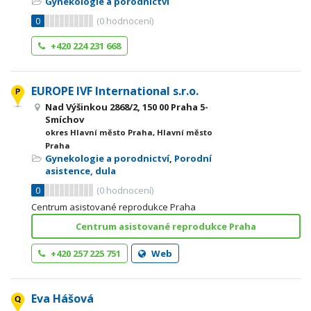
Gynekologie a porodnictví
0
(
0
hodnocení)
+420 224 231 668
EUROPE IVF International s.r.o.
Nad Výšinkou 2868/2, 150 00 Praha 5-
Smíchov
okres Hlavní město Praha, Hlavní město
Praha
Gynekologie a porodnictví
,
Porodní
asistence, dula
0
(
0
hodnocení)
Centrum asistované reprodukce Praha
Centrum asistované reprodukce Praha
+420 257 225 751
Web
Eva Hášová