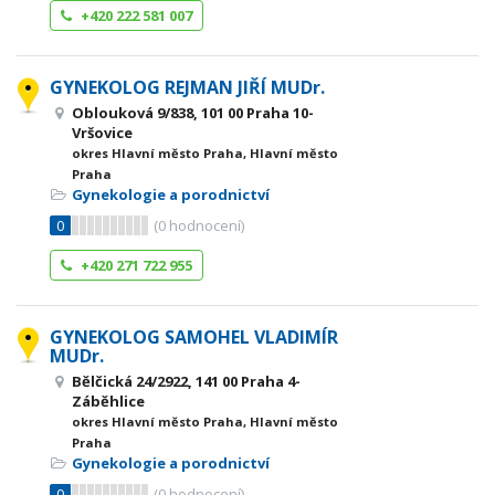
+420 222 581 007
GYNEKOLOG REJMAN JIŘÍ MUDr.
Oblouková 9/838, 101 00 Praha 10-
Vršovice
okres Hlavní město Praha, Hlavní město
Praha
Gynekologie a porodnictví
0
(
0
hodnocení)
+420 271 722 955
GYNEKOLOG SAMOHEL VLADIMÍR
MUDr.
Bělčická 24/2922, 141 00 Praha 4-
Záběhlice
okres Hlavní město Praha, Hlavní město
Praha
Gynekologie a porodnictví
0
(
0
hodnocení)