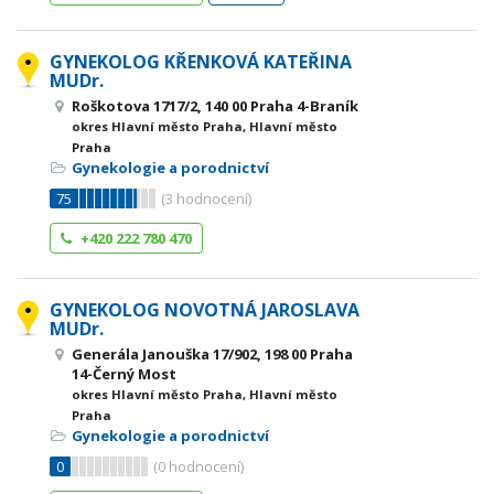
GYNEKOLOG KŘENKOVÁ KATEŘINA
MUDr.
Roškotova 1717/2, 140 00 Praha 4-Braník
okres Hlavní město Praha, Hlavní město
Praha
Gynekologie a porodnictví
75
(
3
hodnocení)
+420 222 780 470
GYNEKOLOG NOVOTNÁ JAROSLAVA
MUDr.
Generála Janouška 17/902, 198 00 Praha
14-Černý Most
okres Hlavní město Praha, Hlavní město
Praha
Gynekologie a porodnictví
0
(
0
hodnocení)