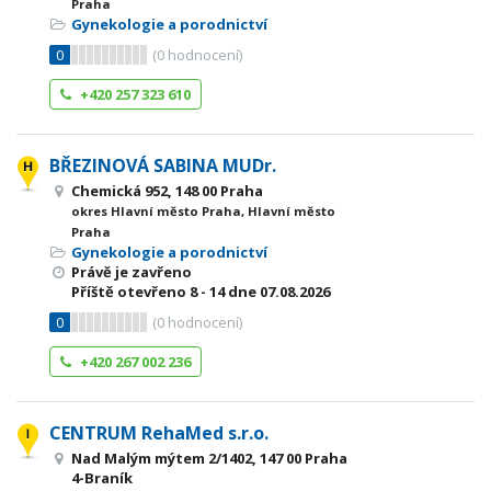
Praha
Gynekologie a porodnictví
0
(
0
hodnocení)
+420 257 323 610
BŘEZINOVÁ SABINA MUDr.
Chemická 952, 148 00 Praha
okres Hlavní město Praha, Hlavní město
Praha
Gynekologie a porodnictví
Právě je zavřeno
Příště otevřeno
8 - 14
dne 07.08.2026
0
(
0
hodnocení)
+420 267 002 236
CENTRUM RehaMed s.r.o.
Nad Malým mýtem 2/1402, 147 00 Praha
4-Braník