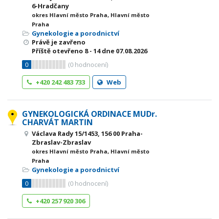
6-Hradčany
okres Hlavní město Praha, Hlavní město
Praha
Gynekologie a porodnictví
Právě je zavřeno
Příště otevřeno
8 - 14
dne 07.08.2026
0
(
0
hodnocení)
+420 242 483 733
Web
GYNEKOLOGICKÁ ORDINACE MUDr.
CHARVÁT MARTIN
Václava Rady 15/1453, 156 00 Praha-
Zbraslav-Zbraslav
okres Hlavní město Praha, Hlavní město
Praha
Gynekologie a porodnictví
0
(
0
hodnocení)
+420 257 920 306