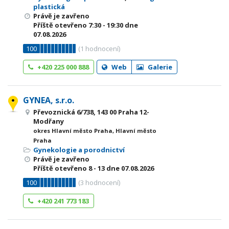
plastická
Právě je zavřeno
Příště otevřeno
7:30 - 19:30
dne
07.08.2026
100
(
1
hodnocení)
+420 225 000 888
Web
Galerie
GYNEA, s.r.o.
Převoznická 6/738, 143 00 Praha 12-
Modřany
okres Hlavní město Praha, Hlavní město
Praha
Gynekologie a porodnictví
Právě je zavřeno
Příště otevřeno
8 - 13
dne 07.08.2026
100
(
3
hodnocení)
+420 241 773 183