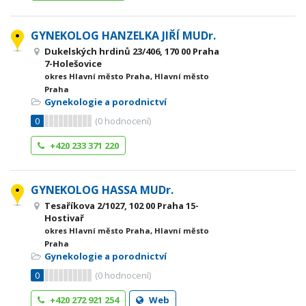
GYNEKOLOG HANZELKA JIŘÍ MUDr.
Dukelských hrdinů 23/406, 170 00 Praha
7-Holešovice
okres Hlavní město Praha, Hlavní město
Praha
Gynekologie a porodnictví
0
(
0
hodnocení)
+420 233 371 220
GYNEKOLOG HASSA MUDr.
Tesaříkova 2/1027, 102 00 Praha 15-
Hostivař
okres Hlavní město Praha, Hlavní město
Praha
Gynekologie a porodnictví
0
(
0
hodnocení)
+420 272 921 254
Web