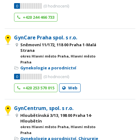
0
(
0
hodnocení)
+420 244 466 733
GynCare Praha spol. s r.o.
Sněmovní 11/172, 118 00 Praha 1-Malá
Strana
okres Hlavní město Praha, Hlavní město
Praha
Gynekologie a porodnictví
0
(
0
hodnocení)
+420 253 570 015
Web
GynCentrum, spol. s r.o.
Hloubětínská 3/13, 198 00 Praha 14-
Hloubětín
okres Hlavní město Praha, Hlavní město
Praha
Gynekologie a porodnictví
,
Chirurgie