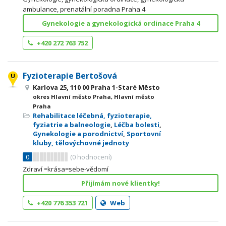
ambulance, prenatální poradna Praha 4
Gynekologie a gynekologická ordinace Praha 4
+420 272 763 752
Fyzioterapie Bertošová
Karlova 25, 110 00 Praha 1-Staré Město
okres Hlavní město Praha, Hlavní město
Praha
Rehabilitace léčebná, fyzioterapie,
fyziatrie a balneologie
,
Léčba bolesti
,
Gynekologie a porodnictví
,
Sportovní
kluby, tělovýchovné jednoty
0
(
0
hodnocení)
Zdraví =krása=sebe-vědomí
Přijímám nové klientky!
+420 776 353 721
Web