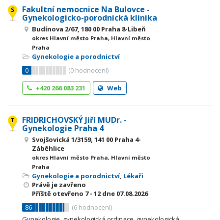
Fakultní nemocnice Na Bulovce -
Gynekologicko-porodnická klinika
Budínova 2/67, 180 00 Praha 8-Libeň
okres Hlavní město Praha, Hlavní město
Praha
Gynekologie a porodnictví
0
(
0
hodnocení)
+420 266 083 231
Web
FRIDRICHOVSKÝ Jiří MUDr. -
Gynekologie Praha 4
Svojšovická 1/3159, 141 00 Praha 4-
Záběhlice
okres Hlavní město Praha, Hlavní město
Praha
Gynekologie a porodnictví
,
Lékaři
Právě je zavřeno
Příště otevřeno
7 - 12
dne 07.08.2026
86
(
6
hodnocení)
Gynekologie, gynekologická ordinace, gynekologická