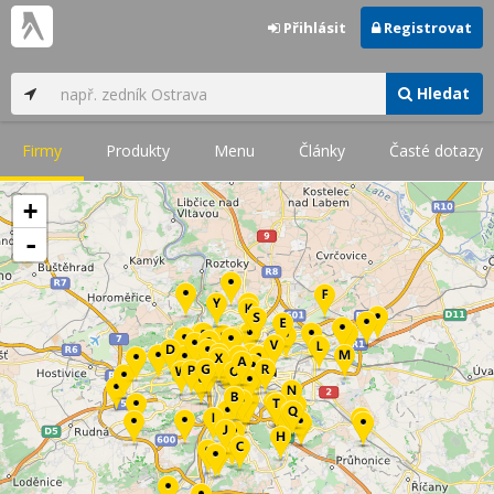
Přihlásit
Registrovat
Hledat
Firmy
Produkty
Menu
Články
Časté dotazy
+
-