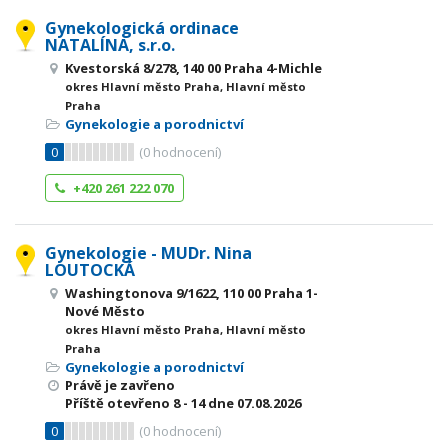
Gynekologická ordinace
NATALÍNA, s.r.o.
Kvestorská 8/278, 140 00 Praha 4-Michle
okres Hlavní město Praha, Hlavní město
Praha
Gynekologie a porodnictví
0
(
0
hodnocení)
+420 261 222 070
Gynekologie - MUDr. Nina
LOUTOCKÁ
Washingtonova 9/1622, 110 00 Praha 1-
Nové Město
okres Hlavní město Praha, Hlavní město
Praha
Gynekologie a porodnictví
Právě je zavřeno
Příště otevřeno
8 - 14
dne 07.08.2026
0
(
0
hodnocení)