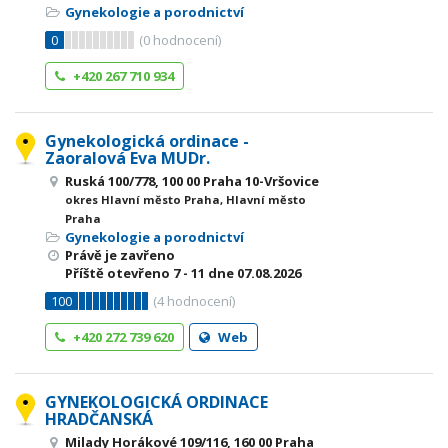
Gynekologie a porodnictví
0
(
0
hodnocení)
+420 267 710 934
Gynekologická ordinace -
Zaoralová Eva MUDr.
Ruská 100/778, 100 00 Praha 10-Vršovice
okres Hlavní město Praha, Hlavní město
Praha
Gynekologie a porodnictví
Právě je zavřeno
Příště otevřeno
7 - 11
dne 07.08.2026
100
(
4
hodnocení)
+420 272 739 620
Web
GYNEKOLOGICKÁ ORDINACE
HRADČANSKÁ
Milady Horákové 109/116, 160 00 Praha