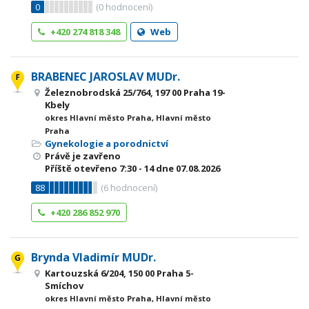
0
(
0
hodnocení)
+420 274 818 348
Web
BRABENEC JAROSLAV MUDr.
Železnobrodská 25/764, 197 00 Praha 19-
Kbely
okres Hlavní město Praha, Hlavní město
Praha
Gynekologie a porodnictví
Právě je zavřeno
Příště otevřeno
7:30 - 14
dne 07.08.2026
88
(
6
hodnocení)
+420 286 852 970
Brynda Vladimír MUDr.
Kartouzská 6/204, 150 00 Praha 5-
Smíchov
okres Hlavní město Praha, Hlavní město