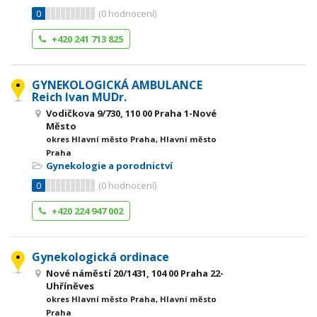
0
(
0
hodnocení)
+420 241 713 825
GYNEKOLOGICKÁ AMBULANCE
Reich Ivan MUDr.
Vodičkova 9/730, 110 00 Praha 1-Nové
Město
okres Hlavní město Praha, Hlavní město
Praha
Gynekologie a porodnictví
0
(
0
hodnocení)
+420 224 947 002
Gynekologická ordinace
Nové náměstí 20/1431, 104 00 Praha 22-
Uhříněves
okres Hlavní město Praha, Hlavní město
Praha