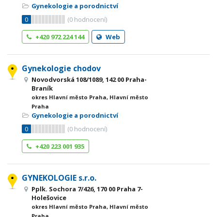
Gynekologie a porodnictví
0
(
0
hodnocení)
+420 972 224 144
Web
Gynekologie chodov
Novodvorská 108/1089, 142 00 Praha-
Braník
okres Hlavní město Praha, Hlavní město
Praha
Gynekologie a porodnictví
0
(
0
hodnocení)
+420 223 001 935
GYNEKOLOGIE s.r.o.
Pplk. Sochora 7/426, 170 00 Praha 7-
Holešovice
okres Hlavní město Praha, Hlavní město
Praha