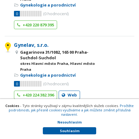
Gynekologie a porodnictví
0
(
0
hodnocení)
+420 220 879 395
Gynelav, s.r.o.
Gagarinova 31/1082, 165 00 Praha-
Suchdol-Suchdol
okres Hlavní město Praha, Hlavní město
Praha
Gynekologie a porodnictví
0
(
0
hodnocení)
+420 224 382 396
Web
Cookies
- Tyto stránky využívají v zájmu kvalitnějších služeb cookies.
Pročtěte
podrobnosti, jak přesně cookies využíváme a jak můžete změnit příslušná
GYNEM s.r.o.
nastavení.
Na Ořechovce 7/576, 162 00 Praha 6-
Nesouhlasím
Střešovice
Souhlasím
okres Hlavní město Praha, Hlavní město