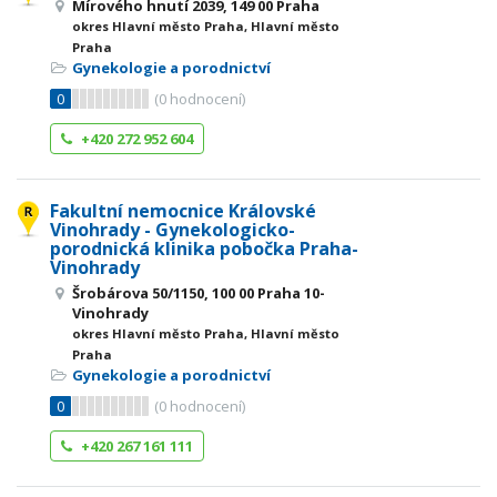
Mírového hnutí 2039, 149 00 Praha
okres Hlavní město Praha, Hlavní město
Praha
Gynekologie a porodnictví
0
(
0
hodnocení)
+420 272 952 604
Fakultní nemocnice Královské
Vinohrady - Gynekologicko-
porodnická klinika pobočka Praha-
Vinohrady
Šrobárova 50/1150, 100 00 Praha 10-
Vinohrady
okres Hlavní město Praha, Hlavní město
Praha
Gynekologie a porodnictví
0
(
0
hodnocení)
+420 267 161 111