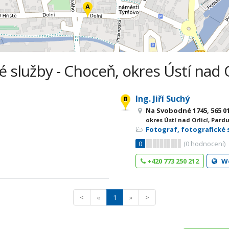
é služby - Choceň, okres Ústí nad O
Ing. Jiří Suchý
Na Svobodné 1745, 565 0
okres Ústí nad Orlicí, Pard
Fotograf, fotografické 
0
(
0
hodnocení)
+420 773 250 212
W
<
«
1
»
>