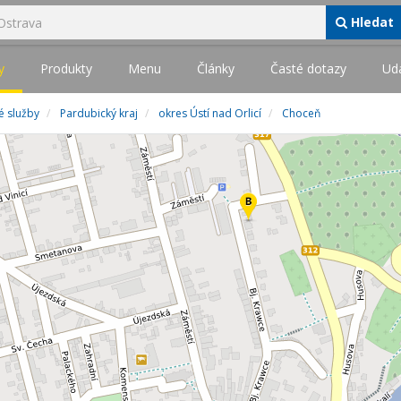
Hledat
y
Produkty
Menu
Články
Časté dotazy
Udá
é služby
Pardubický kraj
okres Ústí nad Orlicí
Choceň