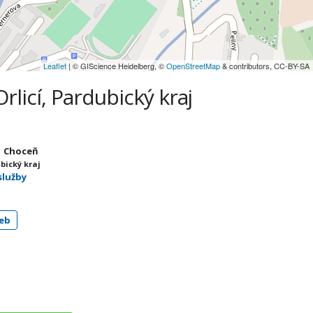
Leaflet
| © GIScience Heidelberg, ©
OpenStreetMap
& contributors, CC-BY-SA
rlicí, Pardubický kraj
1 Choceň
ubický kraj
služby
eb