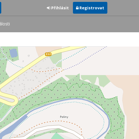
Přihlásit
Registrovat
losti