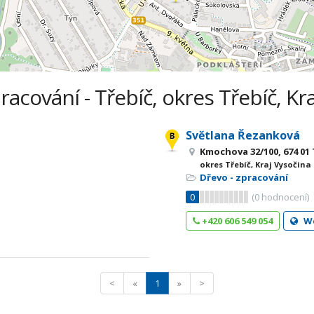
racování - Třebíč, okres Třebíč, Kr
Světlana Řezanková
Kmochova 32/100, 674 01
okres Třebíč, Kraj Vysočina
Dřevo - zpracování
0
(
0
hodnocení)
+420 606 549 054
W
<
«
1
»
>