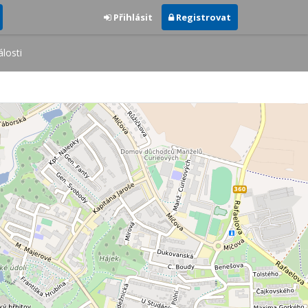
Přihlásit
Registrovat
losti