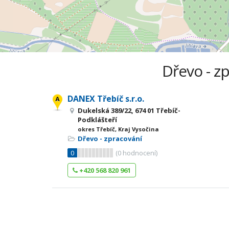
Dřevo - zp
DANEX Třebíč s.r.o.
Dukelská 389/22, 674 01 Třebíč-
Podklášteří
okres Třebíč, Kraj Vysočina
Dřevo - zpracování
0
(
0
hodnocení)
+420 568 820 961