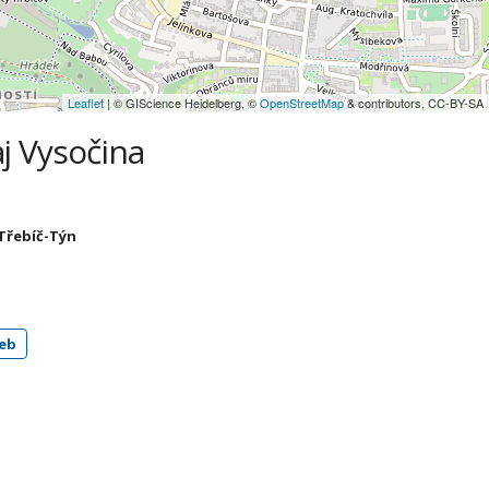
Leaflet
| © GIScience Heidelberg, ©
OpenStreetMap
& contributors, CC-BY-SA
aj Vysočina
 Třebíč-Týn
eb