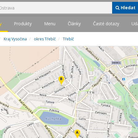
Hledat
y
Produkty
Menu
Články
Časté dotazy
Udá
Kraj Vysočina
okres Třebíč
Třebíč