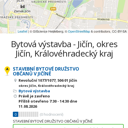
Leaflet
| © GIScience Heidelberg, ©
OpenStreetMap
& contributors, CC-BY-SA
Bytová výstavba - Jičín, okres
Jičín, Královéhradecký kraj
STAVEBNÍ BYTOVÉ DRUŽSTVO
OBČANŮ V JIČÍNĚ
Revoluční 1077/1077, 506 01 Jičín
okres Jičín, Královéhradecký kraj
Bytová výstavba
Právě je zavřeno
Příště otevřeno
7:30 - 14:30
dne
11.08.2026
0
(
0
hodnocení)
STAVEBNÍ BYTOVÉ DRUŽSTVO OBČANŮ V JIČÍNĚ