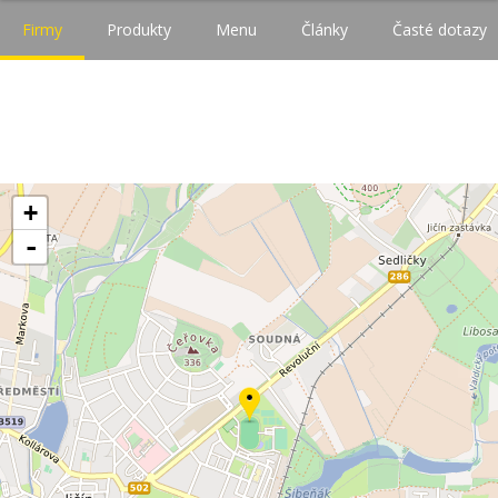
Firmy
Produkty
Menu
Články
Časté dotazy
+
-