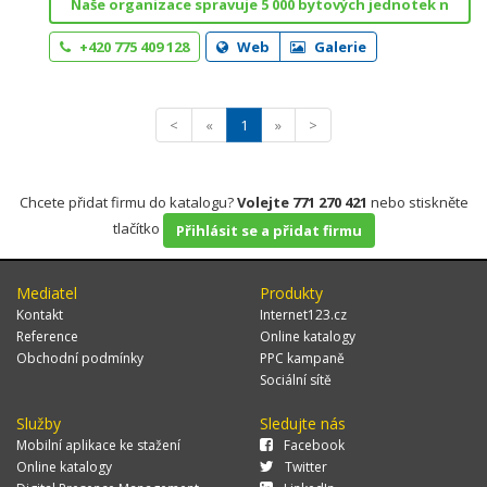
Naše organizace spravuje 5 000 bytových jednotek n
+420 775 409 128
Web
Galerie
<
«
1
»
>
Chcete přidat firmu do katalogu?
Volejte 771 270 421
nebo stiskněte
tlačítko
Přihlásit se a přidat firmu
Mediatel
Produkty
Kontakt
Internet123.cz
Reference
Online katalogy
Obchodní podmínky
PPC kampaně
Sociální sítě
Služby
Sledujte nás
Mobilní aplikace ke stažení
Facebook
Online katalogy
Twitter