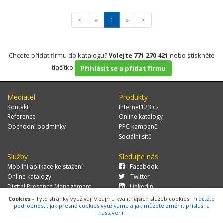
<
«
1
»
>
Chcete přidat firmu do katalogu?
Volejte 771 270 421
nebo stiskněte
tlačítko
Přihlásit se a přidat firmu
Mediatel
Produkty
Kontakt
Internet123.cz
Reference
Online katalogy
Obchodní podmínky
PPC kampaně
Sociální sítě
Služby
Sledujte nás
Mobilní aplikace ke stažení
Facebook
Online katalogy
Twitter
Digital Presence Management
LinkedIn
Více zákazníků
Cookies
- Tyto stránky využívají v zájmu kvalitnějších služeb cookies.
Pročtěte
podrobnosti, jak přesně cookies využíváme a jak můžete změnit příslušná
nastavení.