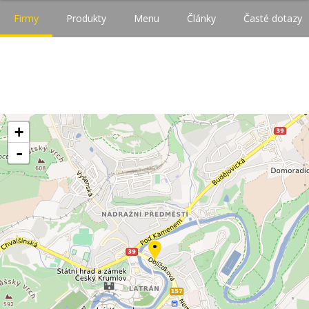
Firmy
Produkty
Menu
Články
Časté dotazy
+
-