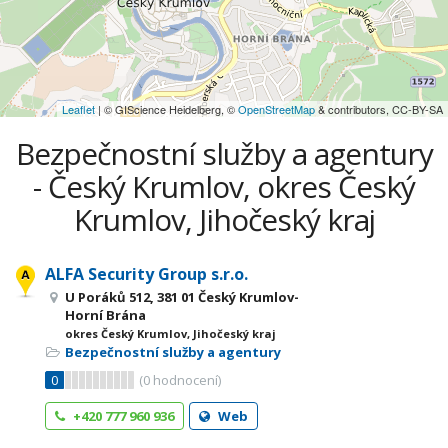
Leaflet
| © GIScience Heidelberg, ©
OpenStreetMap
& contributors, CC-BY-SA
Bezpečnostní služby a agentury
- Český Krumlov, okres Český
Krumlov, Jihočeský kraj
ALFA Security Group s.r.o.
U Poráků 512, 381 01 Český Krumlov-
Horní Brána
okres Český Krumlov, Jihočeský kraj
Bezpečnostní služby a agentury
0
(
0
hodnocení)
+420 777 960 936
Web