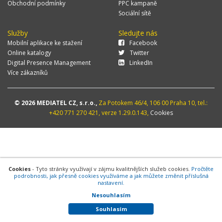
Obchodní podmínky
PPC kampaně
Sociální sítě
Služby
Sledujte nás
Mobilní aplikace ke stažení
Facebook
Online katalogy
Twitter
Digital Presence Management
LinkedIn
Více zákazníků
© 2026 MEDIATEL CZ, s.r.o.,
Za Potokem 46/4, 106 00 Praha 10, tel.:
+420 771 270 421, verze 1.29.0.143,
Cookies
Cookies
- Tyto stránky využívají v zájmu kvalitnějších služeb cookies.
Pročtěte
podrobnosti, jak přesně cookies využíváme a jak můžete změnit příslušná
nastavení.
Nesouhlasím
Souhlasím