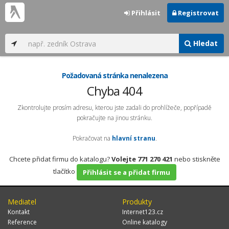
Přihlásit
Registrovat
Hledat
Požadovaná stránka nenalezena
Chyba 404
Zkontrolujte prosím adresu, kterou jste zadali do prohlížeče, popřípadě
pokračujte na jinou stránku.
Pokračovat na
hlavní stranu
.
Chcete přidat firmu do katalogu?
Volejte 771 270 421
nebo stiskněte
tlačítko
Přihlásit se a přidat firmu
Mediatel
Produkty
Kontakt
Internet123.cz
Reference
Online katalogy