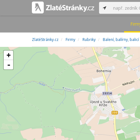
Firm
ZlatéStránky.cz
Firmy
Rubriky
Balení, balírny, balicí
+
-