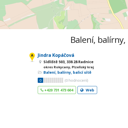
Balení, balírny,
Jindra Kopáčová
Sídliště 503, 338 28 Radnice
okres Rokycany, Plzeňský kraj
Balení, balírny, balicí sítě
0
(
0
hodnocení)
+420 731 473 604
Web