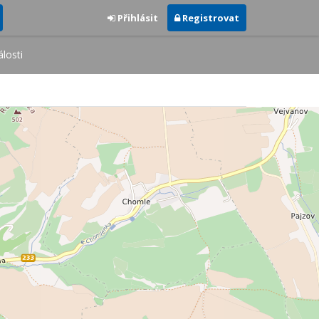
Přihlásit
Registrovat
losti