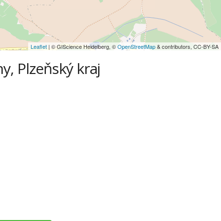
Leaflet
| © GIScience Heidelberg, ©
OpenStreetMap
& contributors, CC-BY-SA
ny, Plzeňský kraj