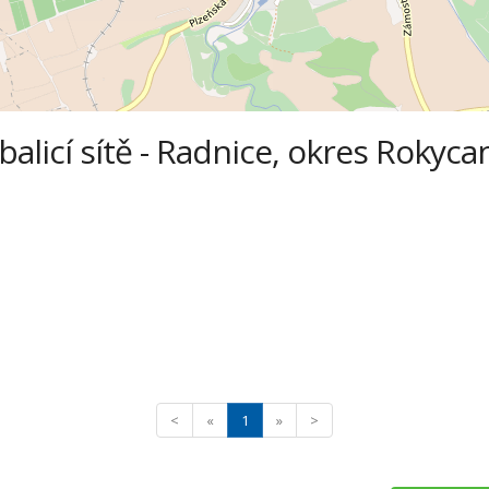
 balicí sítě - Radnice, okres Rokyca
<
«
1
»
>