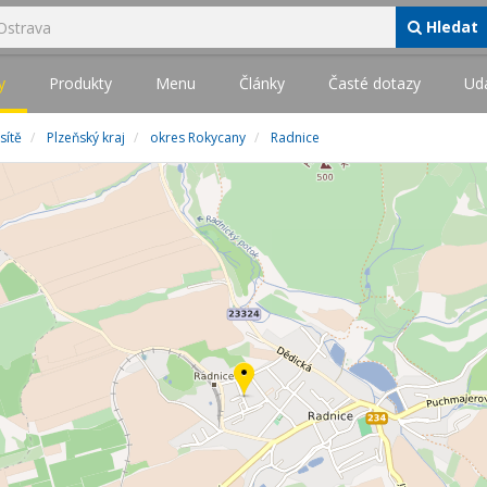
Hledat
y
Produkty
Menu
Články
Časté dotazy
Udá
 sítě
Plzeňský kraj
okres Rokycany
Radnice