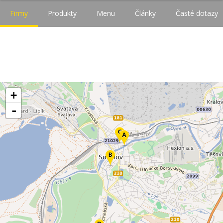
Firmy
Produkty
Menu
Články
Časté dotazy
+
-