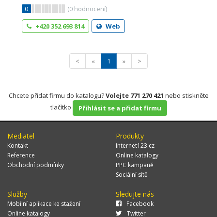
0
(
0
hodnocení)
+420 352 693 814
Web
<
«
1
»
>
Chcete přidat firmu do katalogu?
Volejte 771 270 421
nebo stiskněte
tlačítko
Přihlásit se a přidat firmu
Mediatel
Produkty
Kontakt
Internet123.cz
Reference
Online katalogy
Obchodní podmínky
PPC kampaně
Sociální sítě
Služby
Sledujte nás
Mobilní aplikace ke stažení
Facebook
Online katalogy
Twitter