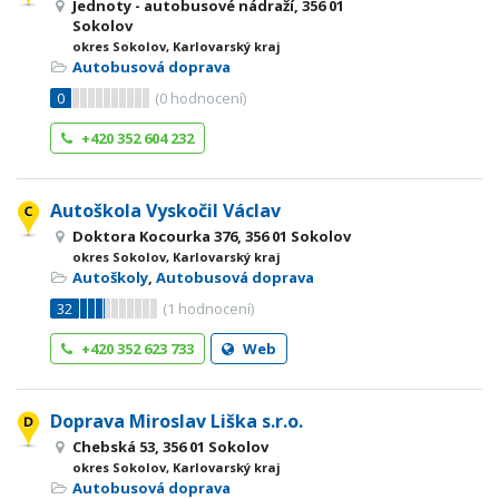
Jednoty - autobusové nádraží, 356 01
Sokolov
okres Sokolov, Karlovarský kraj
Autobusová doprava
0
(
0
hodnocení)
+420 352 604 232
Autoškola Vyskočil Václav
Doktora Kocourka 376, 356 01 Sokolov
okres Sokolov, Karlovarský kraj
Autoškoly
,
Autobusová doprava
32
(
1
hodnocení)
+420 352 623 733
Web
Doprava Miroslav Liška s.r.o.
Chebská 53, 356 01 Sokolov
okres Sokolov, Karlovarský kraj
Autobusová doprava