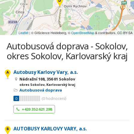
Leaflet
| © GIScience Heidelberg, ©
OpenStreetMap
& contributors, CC-BY-SA
Autobusová doprava - Sokolov,
okres Sokolov, Karlovarský kraj
Autobusy Karlovy Vary, a.s.
Nádražní 108, 356 01 Sokolov
okres Sokolov, Karlovarský kraj
Autobusová doprava
0
(
0
hodnocení)
+420 352 621 298
AUTOBUSY KARLOVY VARY, a.s.