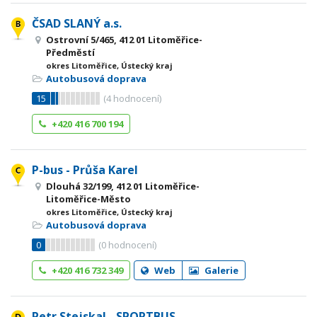
ČSAD SLANÝ a.s.
Ostrovní 5/465, 412 01 Litoměřice-
Předměstí
okres Litoměřice, Ústecký kraj
Autobusová doprava
15
(
4
hodnocení)
+420 416 700 194
P-bus - Průša Karel
Dlouhá 32/199, 412 01 Litoměřice-
Litoměřice-Město
okres Litoměřice, Ústecký kraj
Autobusová doprava
0
(
0
hodnocení)
+420 416 732 349
Web
Galerie
Petr Stejskal - SPORTBUS