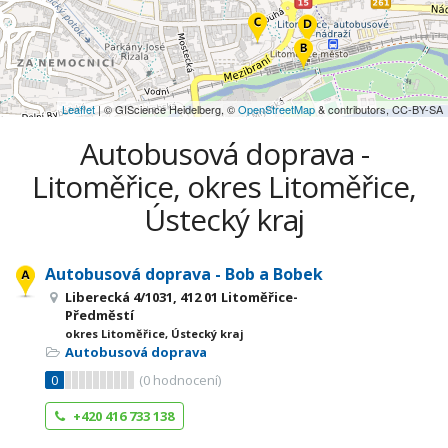
Leaflet
| © GIScience Heidelberg, ©
OpenStreetMap
& contributors, CC-BY-SA
Autobusová doprava -
Litoměřice, okres Litoměřice,
Ústecký kraj
Autobusová doprava - Bob a Bobek
Liberecká 4/1031, 412 01 Litoměřice-
Předměstí
okres Litoměřice, Ústecký kraj
Autobusová doprava
0
(
0
hodnocení)
+420 416 733 138