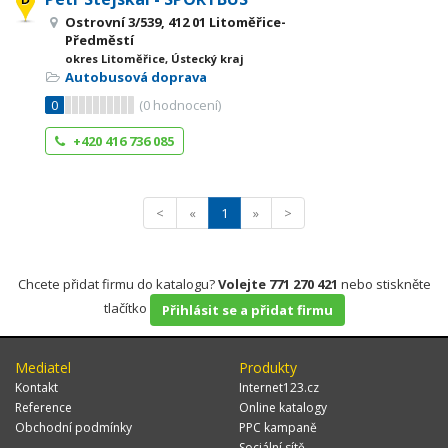
Ostrovní 3/539, 412 01 Litoměřice-
Předměstí
okres Litoměřice, Ústecký kraj
Autobusová doprava
0
(
0
hodnocení)
+420 416 736 085
<
«
1
»
>
Chcete přidat firmu do katalogu?
Volejte 771 270 421
nebo stiskněte
tlačítko
Přihlásit se a přidat firmu
Mediatel
Produkty
Kontakt
Internet123.cz
Reference
Online katalogy
Obchodní podmínky
PPC kampaně
Sociální sítě