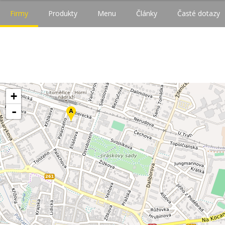
Firmy
Produkty
Menu
Články
Časté dotazy
+
-