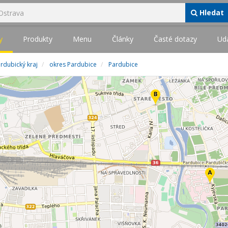
Hledat
y
Produkty
Menu
Články
Časté dotazy
Udá
rdubický kraj
okres Pardubice
Pardubice