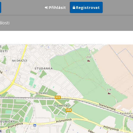
Přihlásit
Registrovat
losti