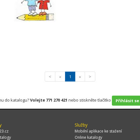
<
«
1
»
>
rmu do katalogu?
Volejte 771 270 421
nebo stiskněte tlačítko
Přihlásit se
y
Služby
23.cz
Mobilní aplikace ke stažení
talogy
Online katalogy