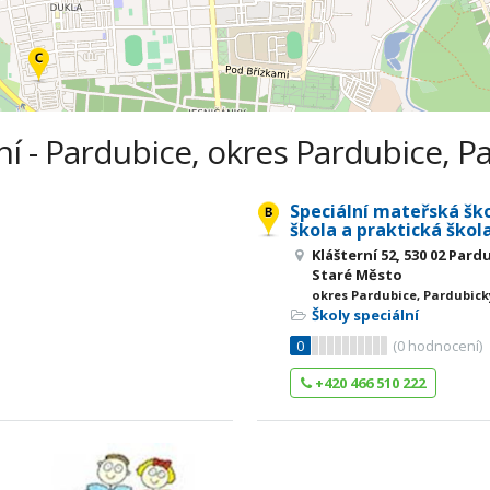
ní - Pardubice, okres Pardubice, P
Speciální mateřská ško
škola a praktická škol
Klášterní 52, 530 02 Par
Staré Město
okres Pardubice, Pardubick
Školy speciální
0
(
0
hodnocení)
+420 466 510 222