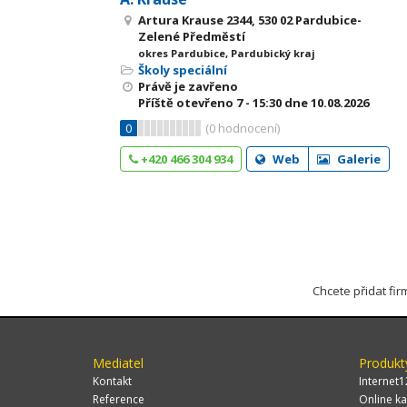
Artura Krause 2344, 530 02 Pardubice-
Zelené Předměstí
okres Pardubice, Pardubický kraj
Školy speciální
Právě je zavřeno
Příště otevřeno
7 - 15:30
dne 10.08.2026
0
(
0
hodnocení)
+420 466 304 934
Web
Galerie
Chcete přidat fi
Mediatel
Produkt
Kontakt
Internet1
Reference
Online ka