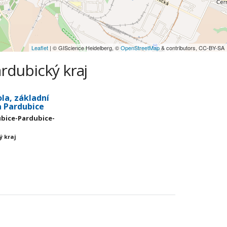
Leaflet
| © GIScience Heidelberg, ©
OpenStreetMap
& contributors, CC-BY-SA
ardubický kraj
la, základní
a Pardubice
dubice-Pardubice-
ý kraj