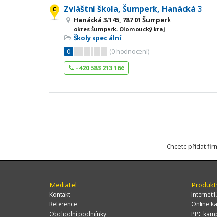
Zvláštní škola, Šumperk, Hanácká 3
Hanácká 3/145, 787 01 Šumperk
okres Šumperk, Olomoucký kraj
Školy speciální
0
(
0
hodnocení)
+420 583 213 166
Chcete přidat fi
Mediatel
Produkt
Kontakt
Internet1
Reference
Online ka
Obchodní podmínky
PPC kam