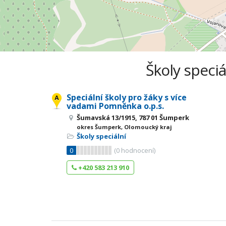
Školy speci
Speciální školy pro žáky s více
vadami Pomněnka o.p.s.
Šumavská 13/1915, 787 01 Šumperk
okres Šumperk, Olomoucký kraj
Školy speciální
0
(
0
hodnocení)
+420 583 213 910