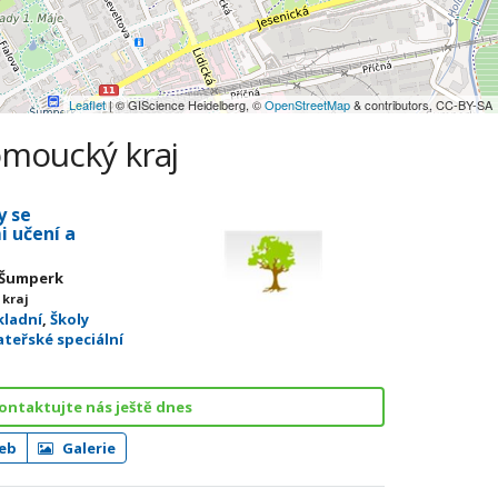
Leaflet
| © GIScience Heidelberg, ©
OpenStreetMap
& contributors, CC-BY-SA
omoucký kraj
y se
i učení a
1 Šumperk
 kraj
kladní
,
Školy
ateřské speciální
ontaktujte nás ještě dnes
eb
Galerie