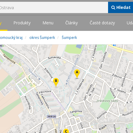
Hledat
y
Produkty
Menu
Články
Časté dotazy
Udá
omoucký kraj
okres Šumperk
Šumperk