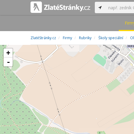
Firm
ZlatéStránky.cz
Firmy
Rubriky
Školy speciální
Ol
+
-