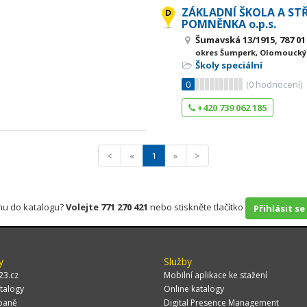
ZÁKLADNÍ ŠKOLA A ST
POMNĚNKA o.p.s.
Šumavská 13/1915, 787 0
okres Šumperk, Olomoucký
Školy speciální
0
(
0
hodnocení)
+420 739 062 185
<
«
1
»
>
rmu do katalogu?
Volejte 771 270 421
nebo stiskněte tlačítko
Přihlásit se
y
Služby
23.cz
Mobilní aplikace ke stažení
talogy
Online katalogy
paně
Digital Presence Management