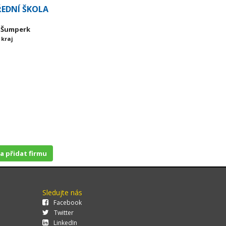
ŘEDNÍ ŠKOLA
1 Šumperk
 kraj
 a přidat firmu
Sledujte nás
Facebook
Twitter
LinkedIn