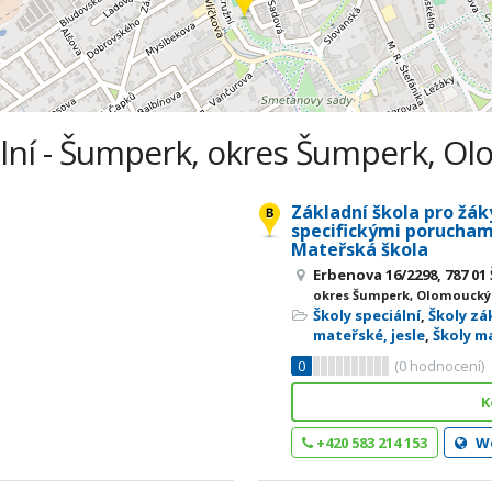
ální - Šumperk, okres Šumperk, Ol
Základní škola pro žák
specifickými porucham
Mateřská škola
Erbenova 16/2298, 787 0
okres Šumperk, Olomoucký
Školy speciální
,
Školy zá
mateřské, jesle
,
Školy m
0
(
0
hodnocení)
K
+420 583 214 153
W