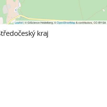
Leaflet
| © GIScience Heidelberg, ©
OpenStreetMap
& contributors, CC-BY-SA
Středočeský kraj