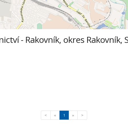
nictví - Rakovník, okres Rakovník, 
<
«
1
»
>