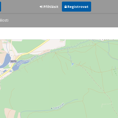
Přihlásit
Registrovat
losti