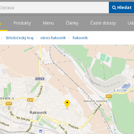
Hledat
y
Produkty
Menu
Články
Časté dotazy
Udá
Středočeský kraj
okres Rakovník
Rakovník