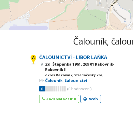
Čalouník, čalou
ČALOUNICTVÍ - LIBOR LAŇKA
Zd. Štěpánka 1961, 269 01 Rakovník-
Rakovník II
okres Rakovník, Středočeský kraj
Čalouník, čalounictví
0
(
0
hodnocení)
+420 604 627 010
Web