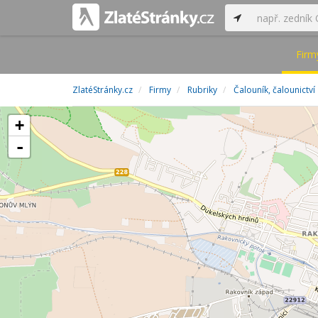
Firm
ZlatéStránky.cz
Firmy
Rubriky
Čalouník, čalounictví
+
-