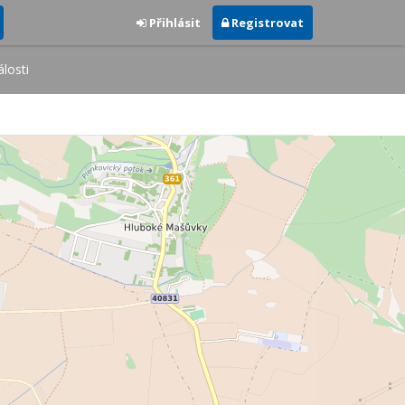
Přihlásit
Registrovat
losti