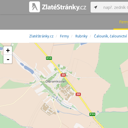
Firm
ZlatéStránky.cz
Firmy
Rubriky
Čalouník, čalounictví
+
-