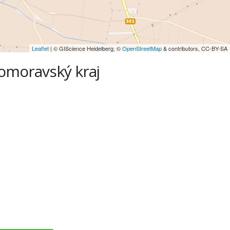
Leaflet
| © GIScience Heidelberg, ©
OpenStreetMap
& contributors, CC-BY-SA
homoravský kraj