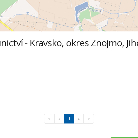
unictví - Kravsko, okres Znojmo, Ji
<
«
1
»
>