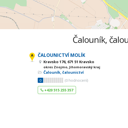
Čalouník, čalo
ČALOUNICTVÍ MOLÍK
Kravsko 176, 671 51 Kravsko
okres Znojmo, Jihomoravský kraj
Čalouník, čalounictví
0
(
0
hodnocení)
+420 515 255 357