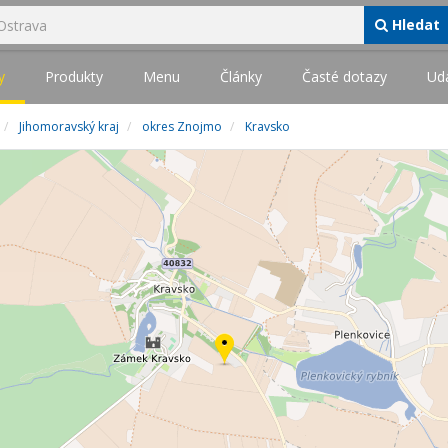
Hledat
y
Produkty
Menu
Články
Časté dotazy
Udá
Jihomoravský kraj
okres Znojmo
Kravsko