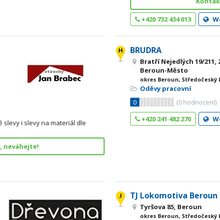
Kontakt
+420 732 434 013
W
BRUDRA
Bratří Nejedlých 19/211,
Beroun-Město
okres Beroun, Středočeský 
Oděvy pracovní
0
(
0
hodnocení)
+420 241 482 270
W
slevy i slevy na materiál dle
, neváhejte!
TJ Lokomotiva Beroun
Tyršova 85, Beroun
okres Beroun, Středočeský 