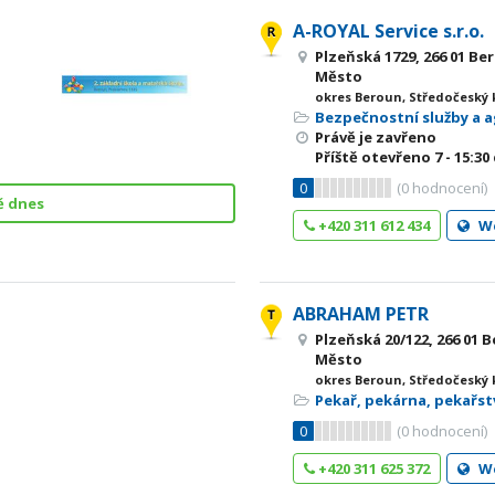
A-ROYAL Service s.r.o.
Plzeňská 1729, 266 01 B
Město
okres Beroun, Středočeský 
Bezpečnostní služby a 
Právě je zavřeno
Příště otevřeno
7 - 15:30
0
(
0
hodnocení)
ě dnes
+420 311 612 434
W
ABRAHAM PETR
Plzeňská 20/122, 266 01
Město
okres Beroun, Středočeský 
Pekař, pekárna, pekařst
0
(
0
hodnocení)
+420 311 625 372
W