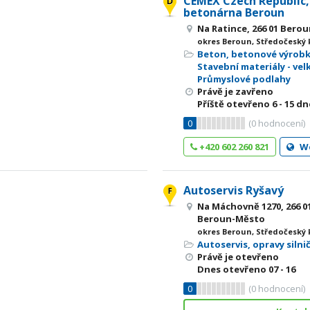
CEMEX Czech Republic, s
betonárna Beroun
Na Ratince, 266 01 Bero
okres Beroun, Středočeský 
Beton, betonové výrob
Stavební materiály - ve
Průmyslové podlahy
Právě je zavřeno
Příště otevřeno
6 - 15
dne
0
(
0
hodnocení)
+420 602 260 821
W
Autoservis Ryšavý
Na Máchovně 1270, 266 0
Beroun-Město
okres Beroun, Středočeský 
Autoservis, opravy silni
Právě je otevřeno
Dnes otevřeno
07 - 16
0
(
0
hodnocení)