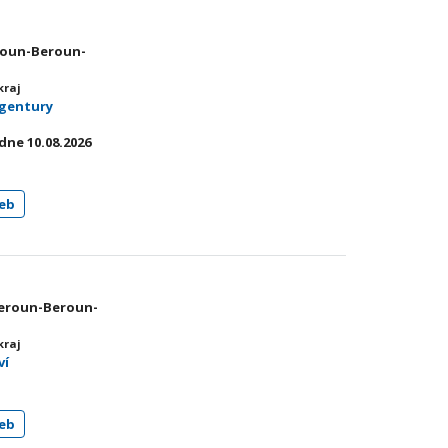
eroun-Beroun-
kraj
agentury
dne 10.08.2026
eb
 Beroun-Beroun-
kraj
ví
eb