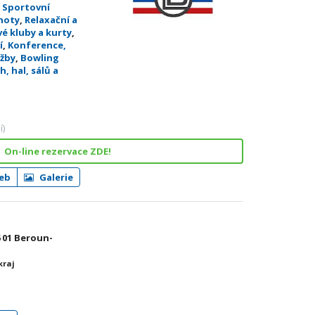
,
Sportovní
dnoty
,
Relaxační a
é kluby a kurty
,
í
,
Konference,
užby
,
Bowling
, hal, sálů a
í)
On-line rezervace ZDE!
eb
Galerie
6 01 Beroun-
kraj