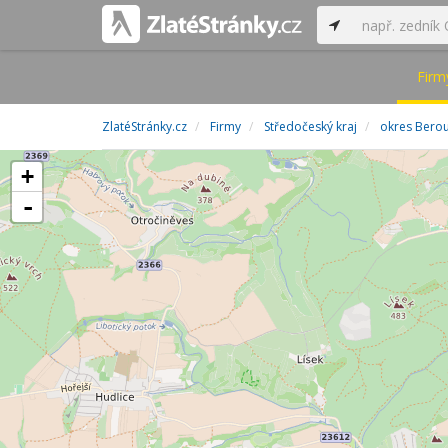
Firm
ZlatéStránky.cz
Firmy
Středočeský kraj
okres Bero
+
-