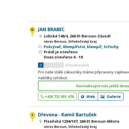
JAN BRABEC
Lidická 148/4, 266 01 Beroun-Závodí
okres Beroun, Středočeský kraj
Pokrývač
,
Klempířství, klempíř
,
Střechy
Právě je otevřeno
Dnes otevřeno
6 - 19
0
(
0
hodnocení)
Pro naše stálé zákazníky máme připraveny zajímavé 
nabídky výrobce.
Kontaktujte nás ještě dnes
+420 721 651 476
Web
Galerie
Dřevona - Kamil Bartušek
Plzeňská 1294/107, 266 01 Beroun-Město
okres Beroun, Středočeský kraj