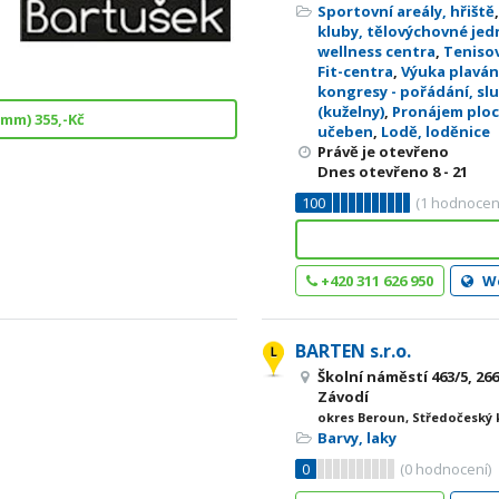
Sportovní areály, hřiště
kluby, tělovýchovné je
wellness centra
,
Tenisov
Fit-centra
,
Výuka plaván
kongresy - pořádání, sl
(kuželny)
,
Pronájem ploch
mm) 355,-Kč
učeben
,
Lodě, loděnice
Právě je otevřeno
Dnes otevřeno
8 - 21
100
(
1
hodnocen
+420 311 626 950
W
BARTEN s.r.o.
Školní náměstí 463/5, 26
Závodí
okres Beroun, Středočeský 
Barvy, laky
0
(
0
hodnocení)