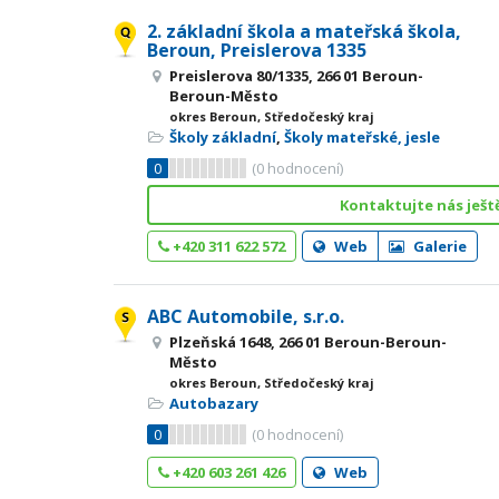
2. základní škola a mateřská škola,
Beroun, Preislerova 1335
Preislerova 80/1335, 266 01 Beroun-
Beroun-Město
okres Beroun, Středočeský kraj
Školy základní
,
Školy mateřské, jesle
0
(
0
hodnocení)
Kontaktujte nás ješt
+420 311 622 572
Web
Galerie
ABC Automobile, s.r.o.
Plzeňská 1648, 266 01 Beroun-Beroun-
Město
okres Beroun, Středočeský kraj
Autobazary
0
(
0
hodnocení)
+420 603 261 426
Web