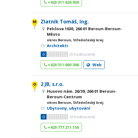
+420 311 626 926
Zlatník Tomáš, Ing.
Pelclova 1630, 266 01 Beroun-Beroun-
Město
okres Beroun, Středočeský kraj
Architekti
0
(
0
hodnocení)
+420 311 600 366
Web
2 JB, s.r.o.
Husovo nám. 26/39, 266 01 Beroun-
Beroun-Centrum
okres Beroun, Středočeský kraj
Ubytovny, ubytování
0
(
0
hodnocení)
+420 777 211 150