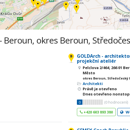
- Beroun, okres Beroun, Středočes
GOLDArch - architekto
projekční ateliér
Pelclova 2/464, 266 01 B
Město
okres Beroun, Středočeský 
Architekti
Právě je otevřeno
Dnes otevřeno nonstop
0
(
0
hodnocení)
+420 603 893 380
W