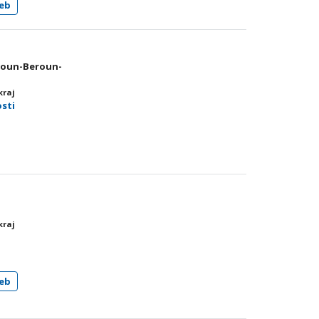
eb
eroun-Beroun-
kraj
osti
kraj
eb