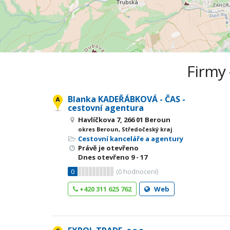
Firmy 
Blanka KADEŘÁBKOVÁ - ČAS -
cestovní agentura
Havlíčkova 7, 266 01 Beroun
okres Beroun, Středočeský kraj
Cestovní kanceláře a agentury
Právě je otevřeno
Dnes otevřeno
9 - 17
0
(
0
hodnocení)
+420 311 625 762
Web