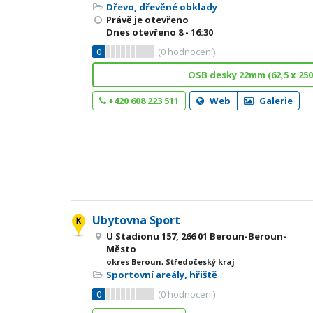
Dřevo, dřevěné obklady
Právě je otevřeno
Dnes otevřeno
8 - 16:30
0
(
0
hodnocení)
OSB desky 22mm (62,5 x 250
+420 608 223 511
Web
Galerie
Ubytovna Sport
U Stadionu 157, 266 01 Beroun-Beroun-
Město
okres Beroun, Středočeský kraj
Sportovní areály, hřiště
0
(
0
hodnocení)