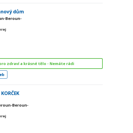
mánový dům
oun-Beroun-
kraj
ro zdraví a krásné tělo - Nemáte rádi
eb
 KORČEK
 Beroun-Beroun-
kraj