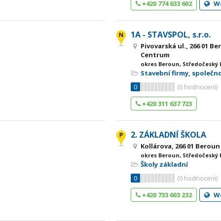
+420 774 633 602
W
1A - STAVSPOL, s.r.o.
Pivovarská ul., 266 01 B
Centrum
okres Beroun, Středočeský 
Stavební firmy, společn
0
(
0
hodnocení)
+420 311 637 723
2. ZÁKLADNÍ ŠKOLA
Kollárova, 266 01 Beroun
okres Beroun, Středočeský 
Školy základní
0
(
0
hodnocení)
+420 733 603 232
W