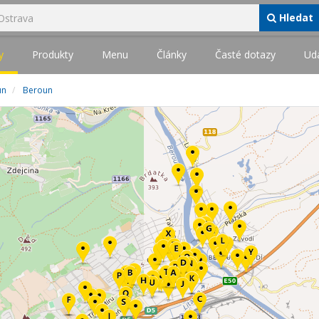
Hledat
y
Produkty
Menu
Články
Časté dotazy
Udá
un
Beroun