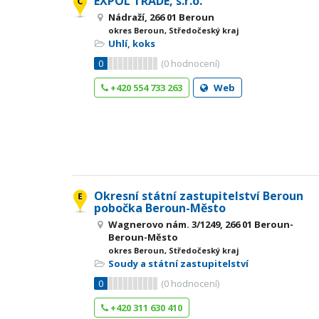
EXPOL TRADE, s.r.o.
Nádraží, 266 01 Beroun
okres Beroun, Středočeský kraj
Uhlí, koks
0
(
0
hodnocení)
+420 554 733 263
Web
Okresní státní zastupitelství Beroun
pobočka Beroun-Město
Wagnerovo nám. 3/1249, 266 01 Beroun-
Beroun-Město
okres Beroun, Středočeský kraj
Soudy a státní zastupitelství
0
(
0
hodnocení)
+420 311 630 410