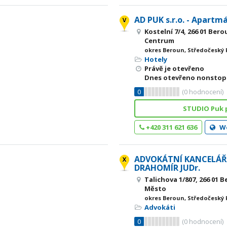
AD PUK s.r.o. - Apart
Kostelní 7/4, 266 01 Ber
Centrum
okres Beroun, Středočeský 
Hotely
Právě je otevřeno
Dnes otevřeno nonstop
0
(
0
hodnocení)
STUDIO Puk p
+420 311 621 636
W
ADVOKÁTNÍ KANCELÁŘ
DRAHOMÍR JUDr.
Talichova 1/807, 266 01
Město
okres Beroun, Středočeský 
Advokáti
0
(
0
hodnocení)