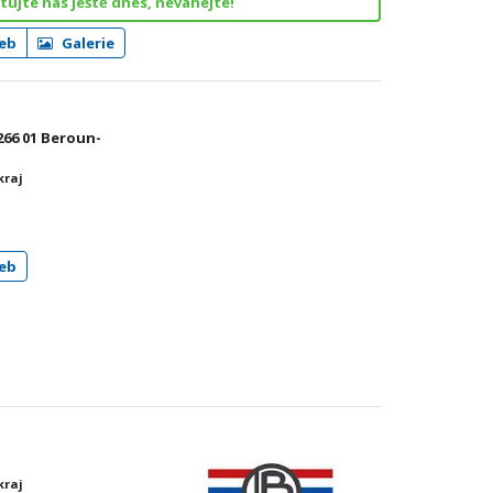
ujte nás ještě dnes, neváhejte!
eb
Galerie
 266 01 Beroun-
kraj
eb
kraj