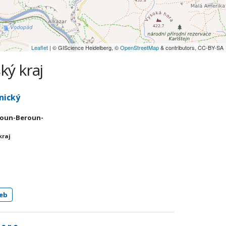
Leaflet
| © GIScience Heidelberg, ©
OpenStreetMap
& contributors, CC-BY-SA
ký kraj
nický
eroun-Beroun-
kraj
eb