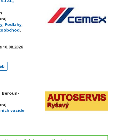
.r.o.,
un
kraj
ky
,
Podlahy
,
lkoobchod
,
 10.08.2026
eb
1 Beroun-
kraj
čních vozidel