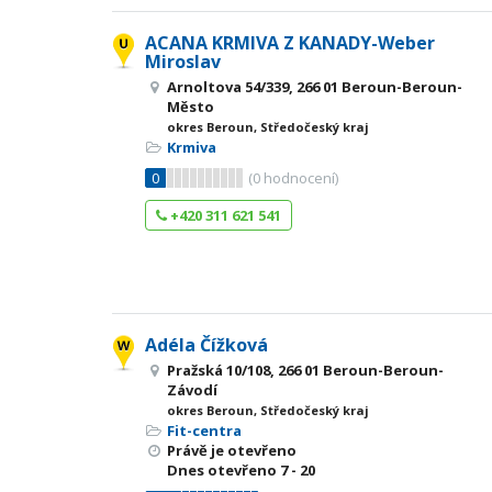
ACANA KRMIVA Z KANADY-Weber
Miroslav
Arnoltova 54/339, 266 01 Beroun-Beroun-
Město
okres Beroun, Středočeský kraj
Krmiva
0
(
0
hodnocení)
+420 311 621 541
Adéla Čížková
Pražská 10/108, 266 01 Beroun-Beroun-
Závodí
okres Beroun, Středočeský kraj
Fit-centra
Právě je otevřeno
Dnes otevřeno
7 - 20