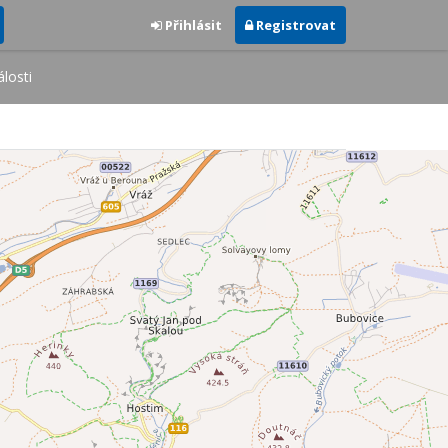
Přihlásit
Registrovat
losti